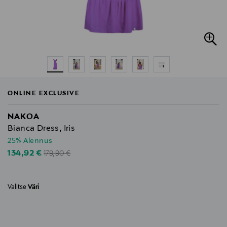
ONLINE EXCLUSIVE
NAKOA
Bianca Dress, Iris
25% Alennus
Original Price
Discounted Price
134,92 €
179,90 €
Valitse
Väri