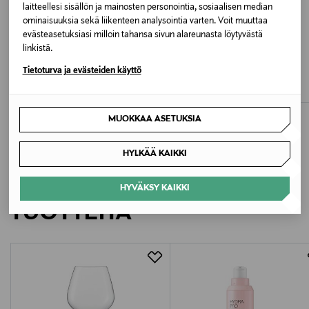
laitteellesi sisällön ja mainosten personointia, sosiaalisen median
Konepesu
ominaisuuksia sekä liikenteen analysointia varten. Voit muuttaa
evästeasetuksiasi milloin tahansa sivun alareunasta löytyvästä
ETUKUPONKITUOTE
linkistä.
Pesulämpötila
ANDIATA
NAKOA
Tietoturva ja evästeiden käyttö
40 °C
Cyndy Winter Roses -mekko
Annika Dress, Iris
Original Price
Original Price
550,00 €
169,90 €
Väri
MUOKKAA ASETUKSIA
IRIS (VIOLETTI)
HYLKÄÄ KAIKKI
Valmistaja
LISÄÄ KIINNOSTAVIA
NAKOA OY
HYVÄKSY KAIKKI
TUOTTEITA
Valmistajan osoite
Kärnäntie 2, 90830 Haukipudas, Finland
Digitaalinen osoite
hello@nakoa.fi