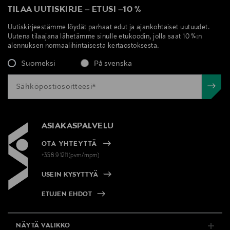
TILAA UUTISKIRJE
–
ETUSI
–
10 %
Uutiskirjeestämme löydät parhaat edut ja ajankohtaiset uutuudet.
Uutena tilaajana lähetämme sinulle etukoodin, jolla saat 10 %:n
alennuksen normaalihintaisesta kertaostoksesta.
Suomeksi
På svenska
ASIAKASPALVELU
OTA YHTEYTTÄ
+358 9 1211(pvm/mpm)
USEIN KYSYTTYÄ
ETUJEN EHDOT
NÄYTÄ VALIKKO