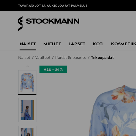
TAVARATALOT JA AUKIOLOAJAT
PALVELUT
NAISET
MIEHET
LAPSET
KOTI
KOSMETII
Naiset
Vaatteet
Paidat & puserot
Trikoopaidat
ALE –34%