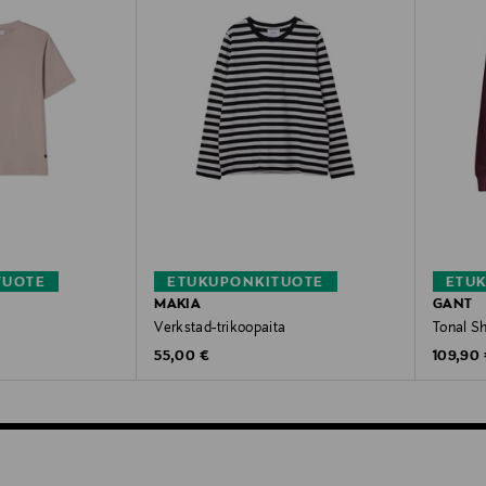
TUOTE
ETUKUPONKITUOTE
ETU
MAKIA
GANT
Verkstad-trikoopaita
Tonal Sh
Original Price
Original
55,00 €
109,90