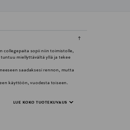
collegepaita sopii niin toimistolle,
ntuu miellyttävältä yllä ja tekee
 hameeseen saadaksesi rennon, mutta
seen käyttöön, vuodesta toiseen.
LUE KOKO TUOTEKUVAUS