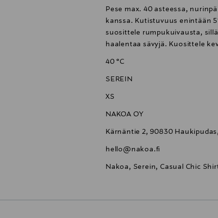
Pese max. 40 asteessa, nurinp
kanssa. Kutistuvuus enintään 
suosittele rumpukuivausta, sillä
haalentaa sävyjä. Kuosittele ke
40 °C
SEREIN
XS
NAKOA OY
Kärnäntie 2, 90830 Haukipudas,
hello@nakoa.fi
Nakoa, Serein, Casual Chic Shirt