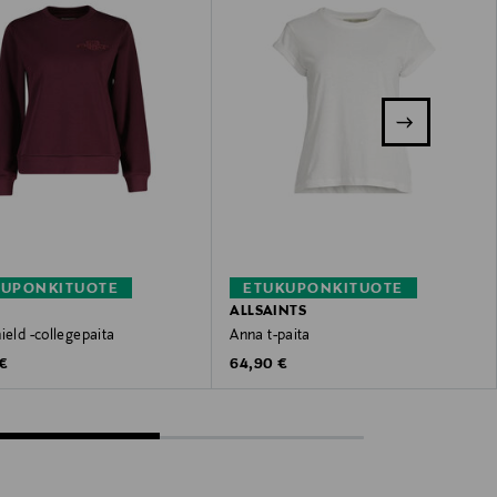
KUPONKITUOTE
ETUKUPONKITUOTE
ALLSAINTS
ield -collegepaita
Anna t-paita
 Price
Original Price
 €
64,90 €