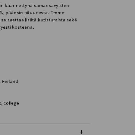
äin käännettynä samansävyisten
5%, pääosin pituudesta. Emme
 se saattaa lisätä kutistumista sekä
vyesti kosteana.
 Finland
, college