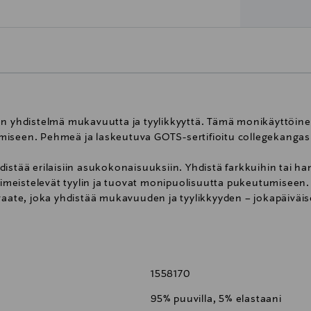
n yhdistelmä mukavuutta ja tyylikkyyttä. Tämä monikäyttöinen 
iseen. Pehmeä ja laskeutuva GOTS-sertifioitu collegekangas tu
distää erilaisiin asukokonaisuuksiin. Yhdistä farkkuihin tai
viimeistelevät tyylin ja tuovat monipuolisuutta pukeutumiseen.
svaate, joka yhdistää mukavuuden ja tyylikkyyden – jokapäiväi
rossa
1558170
95% puuvilla, 5% elastaani