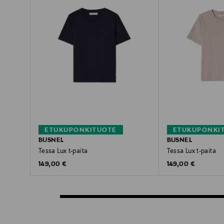
ETUKUPONKITUOTE
ETUKUPONKI
BUSNEL
BUSNEL
Tessa Lux t-paita
Tessa Lux t-paita
Original Price
Original Price
149,00 €
149,00 €