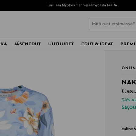
Lue lisää MyStockmann-jäsenyydestä
täältä
KKA
JÄSENEDUT
UUTUUDET
EDUT & IDEAT
PREMI
ONLIN
NA
Casu
34% A
Disco
59,0
Valitse
V