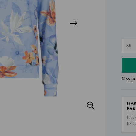
n
XS
n
Myy ja
MAK
PAK
Nyt 
kaik