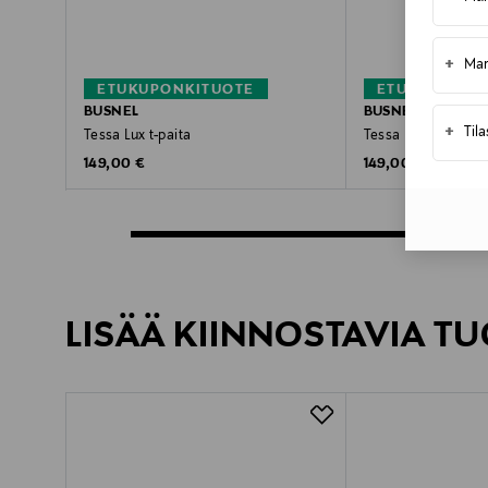
+
Mar
ETUKUPONKITUOTE
ETUKUPONKI
BUSNEL
BUSNEL
+
Til
Tessa Lux t-paita
Tessa Lux t-paita
Original Price
Original Price
149,00 €
149,00 €
LISÄÄ KIINNOSTAVIA TU