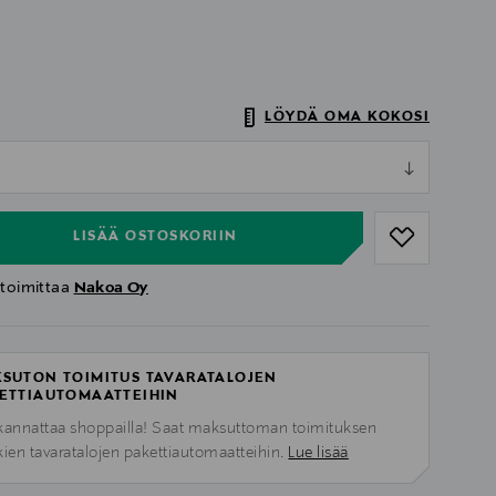
LÖYDÄ OMA KOKOSI
ull
ull
LISÄÄ OSTOSKORIIN
 toimittaa
Nakoa Oy
SUTON TOIMITUS TAVARATALOJEN
ETTIAUTOMAATTEIHIN
kannattaa shoppailla! Saat maksuttoman toimituksen
kien tavaratalojen pakettiautomaatteihin.
Lue lisää