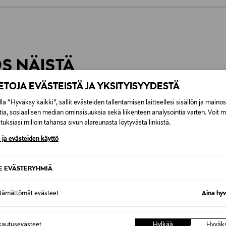
0,00 € – 4,90 €
inen tilaukseesi. Voit palauttaa tilaamasi tuotteen 30 vuorokauden ku
Näet lopullisen toimituskulun tila
rvitse ilmoittaa palautuksesta etukäteen.
ÖS NÄISTÄ
IETOJA EVÄSTEISTÄ JA YKSITYISYYDESTÄ
la “Hyväksy kaikki”, sallit evästeiden tallentamisen laitteellesi sisällön ja maino
tia, sosiaalisen median ominaisuuksia sekä liikenteen analysointia varten. Voit 
uksiasi milloin tahansa sivun alareunasta löytyvästä linkistä.
 ja evästeiden käyttö
SE EVÄSTERYHMIÄ
ttämättömät evästeet
Aina hyv
autusevästeet
Hylkää
Hyväk