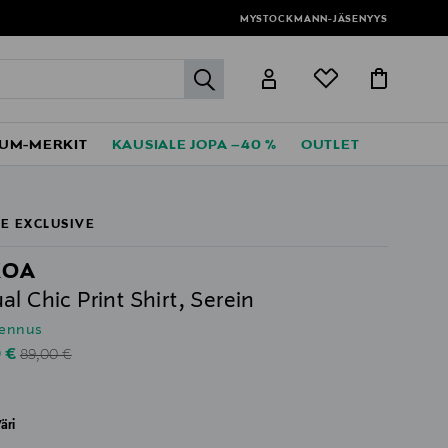
MYSTOCKMANN-JÄSENYYS
label.header.go
UM-MERKIT
KAUSIALE JOPA –40 %
OUTLET
E EXCLUSIVE
KOA
al Chic Print Shirt, Serein
lennus
Original Price
unted Price
0 €
89,00 €
äri