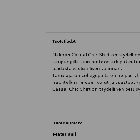
Tuotetiedot
Nakoan Casual Chic Shirt on täydelline
kaupungille kuin rentoon arkipukeutum
paidasta vastuullisen valinnan.
Tämä ajaton collegepaita on helppo yh
huolitellun ilmeen. Korut ja asusteet 
Casual Chic Shirt on täydellinen peru
95% puuvilla 5% elastaani
Suunniteltu Suomessa, valmistettu Vi
Koot XS-XXXL
Tuotenumero
GOTS-sertifikaatti
Materiaali