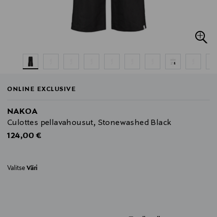
ONLINE EXCLUSIVE
NAKOA
Culottes pellavahousut, Stonewashed Black
Original Price
124,00 €
Valitse
Väri