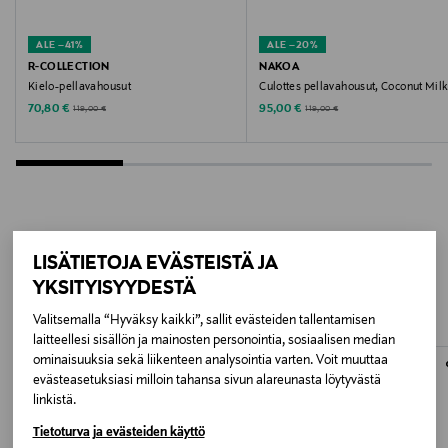
Konepesu
ALE –41%
ALE –20%
Pesulämpötila
R-COLLECTION
NAKOA
40 °C
Kielo-pellavahousut
Culottes pellavahousut, Coconut Mil
Discounted Price
Discounted Price
Original Price
Original Price
70,80 €
95,00 €
119,00 €
119,00 €
Väri
BLACK
Valmistaja
NAKOA OY
LISÄÄ KIINNOSTAVIA
LISÄTIETOJA EVÄSTEISTÄ JA
YKSITYISYYDESTÄ
TUOTTEITA
Valmistajan osoite
Valitsemalla “Hyväksy kaikki”, sallit evästeiden tallentamisen
Kärnäntie 2, 90830 Haukipudas, Finland
laitteellesi sisällön ja mainosten personointia, sosiaalisen median
ominaisuuksia sekä liikenteen analysointia varten. Voit muuttaa
Digitaalinen osoite
evästeasetuksiasi milloin tahansa sivun alareunasta löytyvästä
linkistä.
hello@nakoa.fi
Tietoturva ja evästeiden käyttö