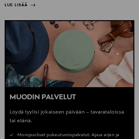
LUE LISÄÄ
NÄYTÄ VÄHEMMÄN
LUE LISÄÄ
MUODIN PALVELUT
Löydä tyylisi jokaiseen päivään – tavarataloissa
tai etänä.
Monipuoliset pukeutumispalvelut: Apua arjen ja