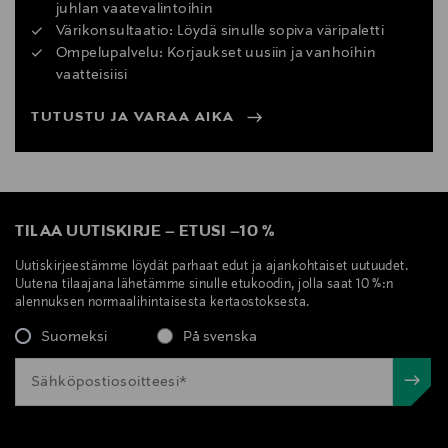
juhlan vaatevalintoihin
Värikonsultaatio: Löydä sinulle sopiva väripaletti
Ompelupalvelu: Korjaukset uusiin ja vanhoihin
vaatteisiisi
TUTUSTU JA VARAA AIKA
TILAA UUTISKIRJE
–
ETUSI
–
10 %
Uutiskirjeestämme löydät parhaat edut ja ajankohtaiset uutuudet.
Uutena tilaajana lähetämme sinulle etukoodin, jolla saat 10 %:n
alennuksen normaalihintaisesta kertaostoksesta.
Suomeksi
På svenska