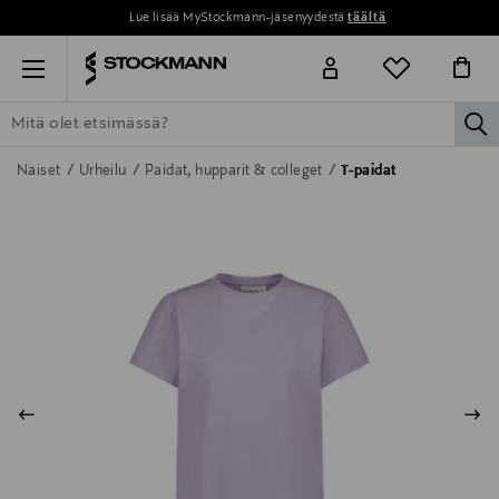
Lue lisää MyStockmann-jäsenyydestä
täältä
Menu
la
ETSI KAIKKI
NAISET
MIEHET
LAPSET
KOTI
KOSMETIIK
Naiset
Urheilu
Paidat, hupparit & colleget
T-paidat