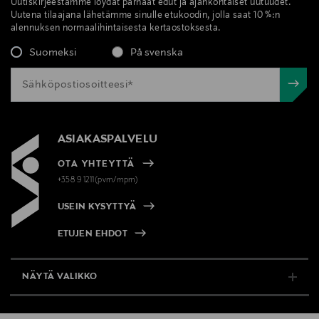
Uutiskirjeestämme löydät parhaat edut ja ajankohtaiset uutuudet.
Uutena tilaajana lähetämme sinulle etukoodin, jolla saat 10 %:n
alennuksen normaalihintaisesta kertaostoksesta.
Suomeksi
På svenska
ASIAKASPALVELU
OTA YHTEYTTÄ
+358 9 1211(pvm/mpm)
USEIN KYSYTTYÄ
ETUJEN EHDOT
NÄYTÄ VALIKKO
TUKI & INFO