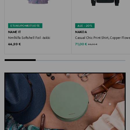
Avainsanat
Nakoa, Emilia T-Shirt, Lavender
ETUKUPONKITUOTE
ALE –20%
NAME IT
NAKOA
NmfAlfa Softshell Foil -takki
Casual Chic Print Shirt, Copper Flow
Original Price
Discounted Price
Original Price
44,99 €
71,00 €
89,00 €