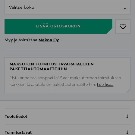
null
null
LISÄÄ OSTOSKORIIN
Myy ja toimittaa
Nakoa Oy
MAKSUTON TOIMITUS TAVARATALOJEN
PAKETTIAUTOMAATTEIHIN
Nyt kannattaa shoppailla! Saat maksuttoman toimituksen
kaikkien tavaratalojen pakettiautomaatteihin.
Lue lisää
Tuotetiedot
Nakoan Klassinen Emilia T-paita on laadukas
Toimitustavat
puuvillainen t-paita arkeen. Pehmeä ja hengittävä