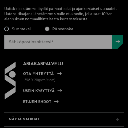
Uutiskirjeestämme löydät parhaat edut ja ajankohtaiset uutuudet.
Uutena tilaajana lähetämme sinulle etukoodin, jolla saat 10 %:n
alennuksen normaalihintaisesta kertaostoksesta.
Suomeksi
På svenska
ASIAKASPALVELU
OTA YHTEYTTÄ
+358 9 1211(pvm/mpm)
USEIN KYSYTTYÄ
ETUJEN EHDOT
NÄYTÄ VALIKKO