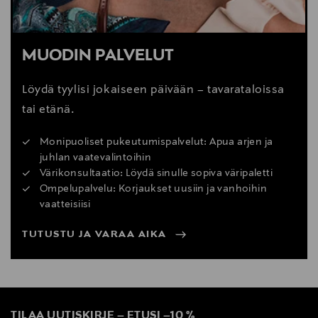
MUODIN PALVELUT
Löydä tyylisi jokaiseen päivään – tavarataloissa
tai etänä.
Monipuoliset pukeutumispalvelut: Apua arjen ja
juhlan vaatevalintoihin
Värikonsultaatio: Löydä sinulle sopiva väripaletti
Ompelupalvelu: Korjaukset uusiin ja vanhoihin
vaatteisiisi
TUTUSTU JA VARAA AIKA
TILAA UUTISKIRJE
–
ETUSI
–
10 %