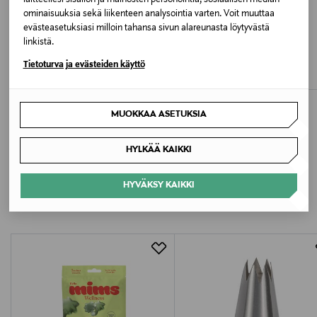
laitteellesi sisällön ja mainosten personointia, sosiaalisen median
niin tuote on kuivuttuaan valmis käytettäväksi.
ominaisuuksia sekä liikenteen analysointia varten. Voit muuttaa
evästeasetuksiasi milloin tahansa sivun alareunasta löytyvästä
ALE –20%
Pesuohjeet
linkistä.
NAKOA
NAKOA
Konepesu
Bianca Dress, Powder Pink
Penelope Dress, Black
Tietoturva ja evästeiden käyttö
Discounted Price
Original Price
Original Price
143,92 €
149,90 €
179,90 €
Pesulämpötila
MUOKKAA ASETUKSIA
40 °C
HYLKÄÄ KAIKKI
Väri
LISÄÄ KIINNOSTAVIA
PINKKI
HYVÄKSY KAIKKI
TUOTTEITA
Koko
onesize
Valmistaja
NAKOA OY