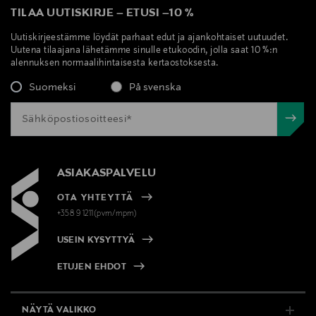
TILAA UUTISKIRJE
–
ETUSI
–
10 %
Uutiskirjeestämme löydät parhaat edut ja ajankohtaiset uutuudet.
Uutena tilaajana lähetämme sinulle etukoodin, jolla saat 10 %:n
alennuksen normaalihintaisesta kertaostoksesta.
Suomeksi
På svenska
ASIAKASPALVELU
OTA YHTEYTTÄ
+358 9 1211(pvm/mpm)
USEIN KYSYTTYÄ
ETUJEN EHDOT
NÄYTÄ VALIKKO