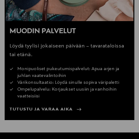
MUODIN PALVELUT
Löydä tyylisi jokaiseen päivään – tavarataloissa
tai etänä.
Monipuoliset pukeutumispalvelut: Apua arjen ja
juhlan vaatevalintoihin
Värikonsultaatio: Löydä sinulle sopiva väripaletti
Ompelupalvelu: Korjaukset uusiin ja vanhoihin
vaatteisiisi
TUTUSTU JA VARAA AIKA