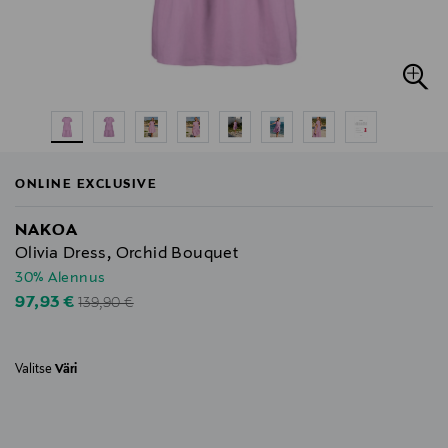
ONLINE EXCLUSIVE
NAKOA
Olivia Dress, Orchid Bouquet
30% Alennus
Original Price
Discounted Price
97,93 €
139,90 €
Valitse
Väri