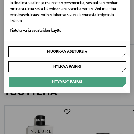
laitteellesi sisällön ja mainosten personointia, sosiaalisen median
Konepesu
ominaisuuksia sekä liikenteen analysointia varten. Voit muuttaa
koot XXS-XXXL
evästeasetuksiasi milloin tahansa sivun alareunasta löytyvästä
ALE –30%
linkistä.
Pesulämpötila
NAKOA
NAKOA
Tietoturva ja evästeiden käyttö
suunniteltu Suomessa, valmistettu Virossa
40 °C
Astrid Dress, Black
Astrid Dress, Iris
Original Price
Discounted Price
Original Price
149,90 €
104,93 €
149,90 €
Väri
kankaalla Ökötex100-standardi
MUOKKAA ASETUKSIA
ORCHID BOUQUET
HYLKÄÄ KAIKKI
Valmistaja
LISÄÄ KIINNOSTAVIA
NAKOA OY
HYVÄKSY KAIKKI
TUOTTEITA
Valmistajan osoite
Kärnäntie 2, 90830 Haukipudas, Finland
Digitaalinen osoite
hello@nakoa.fi