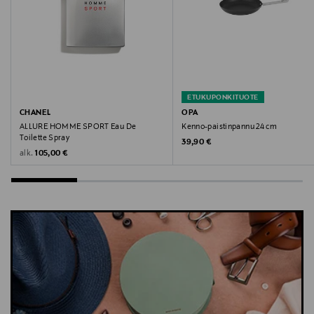
Avainsanat
Nakoa, pellavamekko, Olivia Dress, Orchid Bouquet
ETUKUPONKITUOTE
CHANEL
OPA
ALLURE HOMME SPORT Eau De
Kenno-paistinpannu 24 cm
Toilette Spray
Original Price
39,90 €
Original Price
alk.
105,00 €