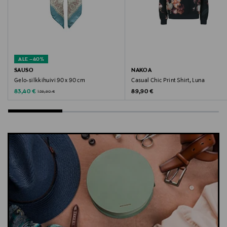
Avainsanat
Nakoa, Secret Lily, trikoopaita
ALE –40%
SAUSO
NAKOA
Gelo-silkkihuivi 90 x 90 cm
Casual Chic Print Shirt, Luna
Discounted Price
Original Price
Original Price
83,40 €
89,90 €
139,90 €