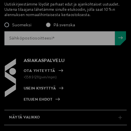
Uutiskirjeestämme löydät parhaat edut ja ajankohtaiset uutuudet.
Uutena tilaajana lähetämme sinulle etukoodin, jolla saat 10 %:n
alennuksen normaalihintaisesta kertaostoksesta.
Suomeksi
På svenska
ASIAKASPALVELU
OTA YHTEYTTÄ
+358 9 1211(pvm/mpm)
USEIN KYSYTTYÄ
ETUJEN EHDOT
NÄYTÄ VALIKKO
TUKI & INFO