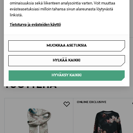
ominaisuuksia sekä liikenteen analysointia varten. Voit muuttaa
Kankaalla GOTS-sertifikaatti
Konepesu
evästeasetuksiasi milloin tahansa sivun alareunasta löytyvästä
linkistä.
NAKOA
NAKOA
Pesulämpötila
Tietoturva ja evästeiden käyttö
Vera Blouse, Ballet of Blossoms
Emilia T-Shirt, Greige
40 °C
Original Price
Original Price
65,00 €
49,90 €
MUOKKAA ASETUKSIA
Väri
SECRET LILY
HYLKÄÄ KAIKKI
Valmistaja
LISÄÄ KIINNOSTAVIA
HYVÄKSY KAIKKI
NAKOA OY
TUOTTEITA
Valmistajan osoite
ONLINE EXCLUSIVE
Kärnäntie 2, 90830 Haukipudas, Finland
Digitaalinen osoite
hello@nakoa.fi