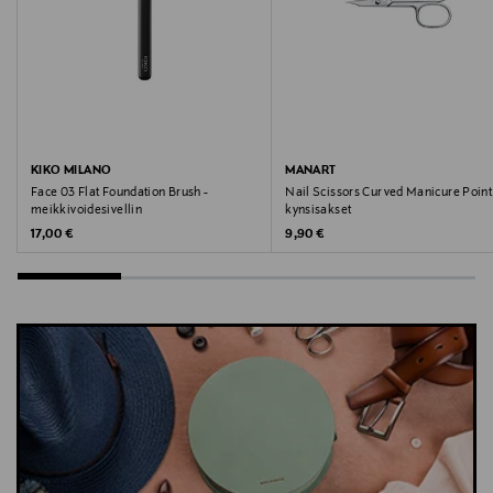
KIKO MILANO
MANART
Face 03 Flat Foundation Brush -
Nail Scissors Curved Manicure Point
meikkivoidesivellin
kynsisakset
Original Price
Original Price
17,00 €
9,90 €