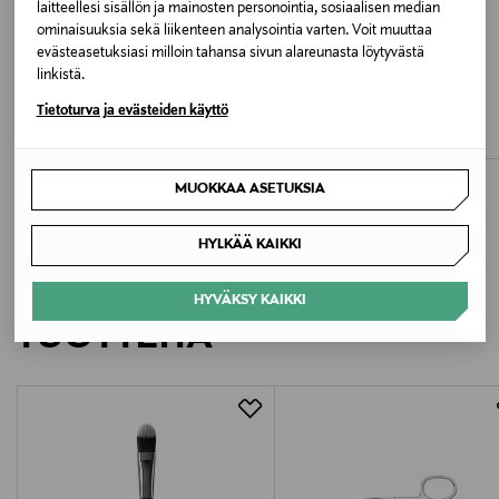
Pesulämpötila
laitteellesi sisällön ja mainosten personointia, sosiaalisen median
ominaisuuksia sekä liikenteen analysointia varten. Voit muuttaa
30 °C
ALE –20%
ALE –25%
evästeasetuksiasi milloin tahansa sivun alareunasta löytyvästä
NAKOA
NAKOA
linkistä.
Väri
Stella Dress, Halo
Vivienne Dress, Sorbet
Tietoturva ja evästeiden käyttö
Discounted Price
Discounted Price
Original Price
Original Price
111,92 €
112,42 €
139,90 €
149,90 €
CROCUS PETAL
Valmistaja
MUOKKAA ASETUKSIA
NAKOA OY
HYLKÄÄ KAIKKI
Valmistajan osoite
LISÄÄ KIINNOSTAVIA
HYVÄKSY KAIKKI
Kärnäntie 2, 90830 Haukipudas, Finland
TUOTTEITA
Digitaalinen osoite
hello@nakoa.fi
Avainsanat
Nakoa, Vivienne Dress, Crocus Petal, Laventeli