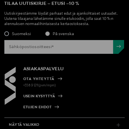
TILAA UUTISKIRJE
–
ETUSI
–
10 %
Uutiskirjeestämme löydät parhaat edut ja ajankohtaiset uutuudet.
Uutena tilaajana lähetämme sinulle etukoodin, jolla saat 10 %:n
alennuksen normaalihintaisesta kertaostoksesta.
Suomeksi
På svenska
ASIAKASPALVELU
OTA YHTEYTTÄ
+358 9 1211(pvm/mpm)
USEIN KYSYTTYÄ
ETUJEN EHDOT
NÄYTÄ VALIKKO