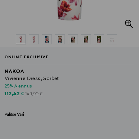
ONLINE EXCLUSIVE
NAKOA
Vivienne Dress, Sorbet
25% Alennus
Original Price
Discounted Price
112,42 €
149,90 €
Valitse
Väri