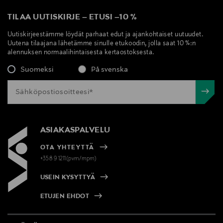
TILAA UUTISKIRJE
–
ETUSI
–
10 %
Uutiskirjeestämme löydät parhaat edut ja ajankohtaiset uutuudet.
Uutena tilaajana lähetämme sinulle etukoodin, jolla saat 10 %:n
alennuksen normaalihintaisesta kertaostoksesta.
Suomeksi
På svenska
ASIAKASPALVELU
OTA YHTEYTTÄ
+358 9 1211(pvm/mpm)
USEIN KYSYTTYÄ
ETUJEN EHDOT