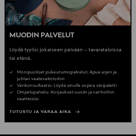
MUODIN PALVELUT
Löydä tyylisi jokaiseen päivään – tavarataloissa
tai etänä.
Monipuoliset pukeutumispalvelut: Apua arjen ja
juhlan vaatevalintoihin
Värikonsultaatio: Löydä sinulle sopiva väripaletti
Ompelupalvelu: Korjaukset uusiin ja vanhoihin
vaatteisiisi
TUTUSTU JA VARAA AIKA