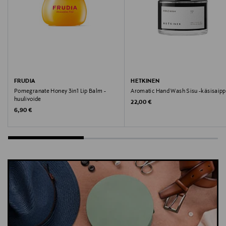
FRUDIA
HETKINEN
Pomegranate Honey 3in1 Lip Balm -
Aromatic Hand Wash Sisu -käsisaip
huulivoide
Original Price
22,00 €
Original Price
6,90 €