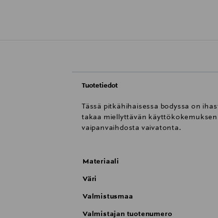
Tuotetiedot
Tässä pitkähihaisessa bodyssa on ihast
takaa miellyttävän käyttökokemuksen p
vaipanvaihdosta vaivatonta.
Materiaali
Väri
Valmistusmaa
Valmistajan tuotenumero