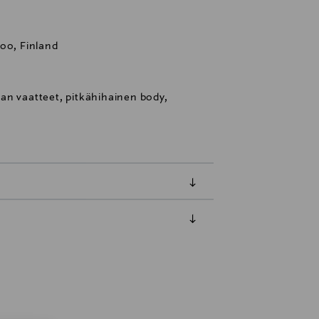
oo, Finland
an vaatteet, pitkähihainen body,
luessa tuotteen vastaanottamisesta.
tuotteen koosta riippuen