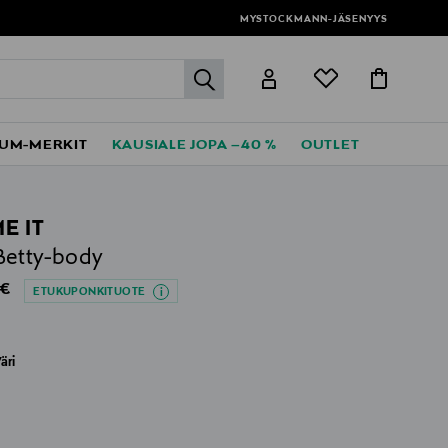
MYSTOCKMANN-JÄSENYYS
label.header.go
UM-MERKIT
KAUSIALE JOPA –40 %
OUTLET
E IT
etty-body
al Price
 €
ETUKUPONKITUOTE
äri