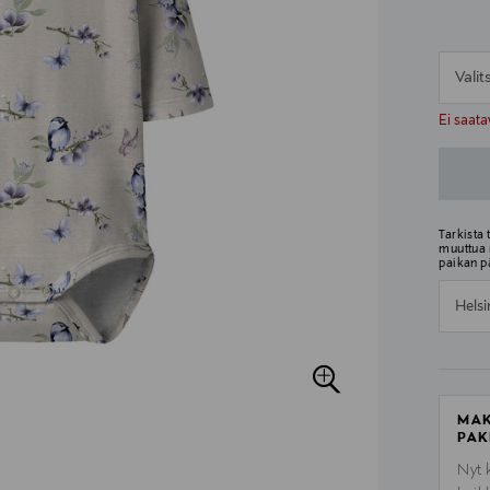
Vali
n
n
Ei saata
Tarkista
muuttua 
paikan p
Helsi
MAK
PAK
Nyt 