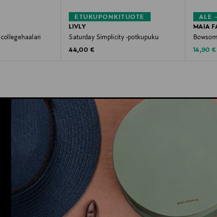
ETUKUPONKITUOTE
ALE 
LIVLY
MAIA F
-collegehaalari
Saturday Simplicity -potkupuku
Bowsome
Original Price
Discoun
44,00 €
14,90 €