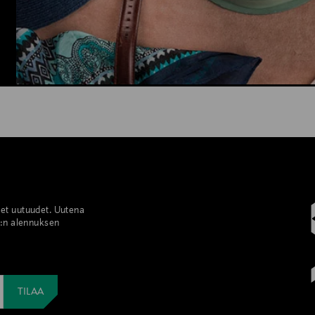
set uutuudet. Uutena
%:n alennuksen