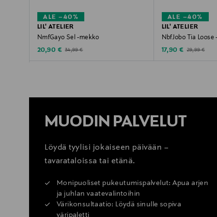
ALE –40%
ALE –40%
LIL' ATELIER
LIL' ATELIER
NmfGayo Sel -mekko
NbfJobo Tia Loose 
Discounted Price
Discounted Price
Original Price
Original Price
20,90 €
17,90 €
34,99 €
29,99 €
MUODIN PALVELUT
Löydä tyylisi jokaiseen päivään –
tavarataloissa tai etänä.
Monipuoliset pukeutumispalvelut: Apua arjen
ja juhlan vaatevalintoihin
Värikonsultaatio: Löydä sinulle sopiva
väripaletti