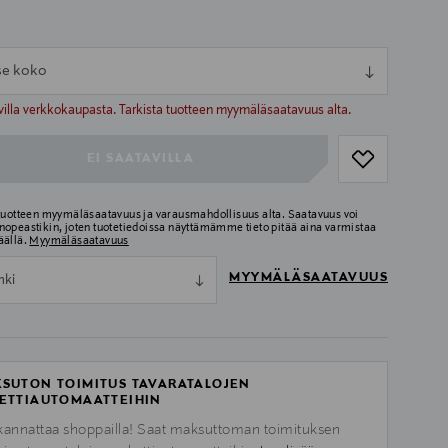
tse koko
ull
ull
villa verkkokaupasta. Tarkista tuotteen myymäläsaatavuus alta.
EI SAATAVILLA
 tuotteen myymäläsaatavuus ja varausmahdollisuus alta. Saatavuus voi
nopeastikin, joten tuotetiedoissa näyttämämme tieto pitää aina varmistaa
äällä.
Myymäläsaatavuus
MYYMÄLÄSAATAVUUS
nki
SUTON TOIMITUS TAVARATALOJEN
ETTIAUTOMAATTEIHIN
kannattaa shoppailla! Saat maksuttoman toimituksen