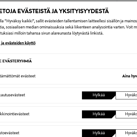
Alk. 6,90 €, kun toimitus on saatavi
IETOJA EVÄSTEISTÄ JA YKSITYISYYDESTÄ
la “Hyväksy kaikki”, sallit evästeiden tallentamisen laitteellesi sisällön ja maino
tia, sosiaalisen median ominaisuuksia sekä liikenteen analysointia varten. Voit 
uksiasi milloin tahansa sivun alareunasta löytyvästä linkistä.
 ja evästeiden käyttö
SE EVÄSTERYHMIÄ
ttämättömät evästeet
Aina hyv
autusevästeet
Hylkää
Hyväk
TUOTE
ETUKUPONKITUOTE
ETU
SANETTA
SANET
kkinointievästeet
Hylkää
Hyväk
Body
Body
Original Price
Original
12,95 €
12,95 €
astoevästeet
Hylkää
Hyväk