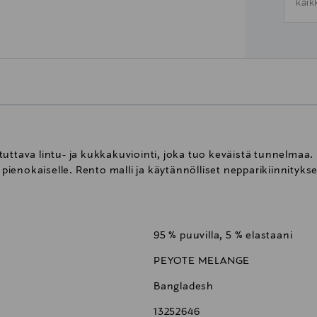
kaik
uttava lintu- ja kukkakuviointi, joka tuo keväistä tunnelmaa.
ienokaiselle. Rento malli ja käytännölliset nepparikiinnityks
95 % puuvilla, 5 % elastaani
PEYOTE MELANGE
Bangladesh
13252646