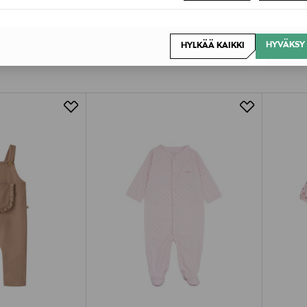
HYVÄKSY 
HYLKÄÄ KAIKKI
OTTEITA