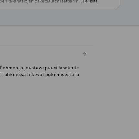
kien tavaratalojen pakettiautomaatteihin.
Lue lisää
 Pehmeä ja joustava puuvillasekoite
et lahkeessa tekevät pukemisesta ja