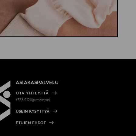
ASIAKASPALVELU
OTA YHTEYTTÄ
+358 9 1211(pvm/mpm)
USEIN KYSYTTYÄ
ETUJEN EHDOT