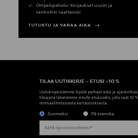
Ompelupalvelu: Korjaukset uusiin ja
vanhoihin vaatteisiisi
TUTUSTU JA VARAA AIKA
TILAA UUTISKIRJE
–
ETUSI
–
10 %
Uutiskirjeestämme löydät parhaat edut ja ajankohtai
tilaajana lähetämme sinulle etukoodin, jolla saat 10 
normaalihintaisesta kertaostoksesta.
Suomeksi
På svenska