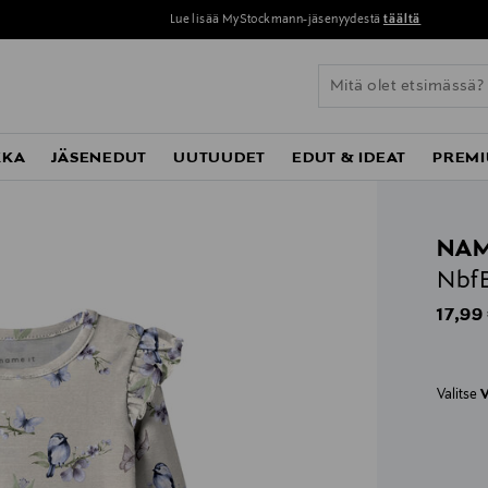
Lue lisää MyStockmann-jäsenyydestä
täältä
KKA
JÄSENEDUT
UUTUUDET
EDUT & IDEAT
PREMI
NAM
NbfB
Origin
17,99
Valitse
V