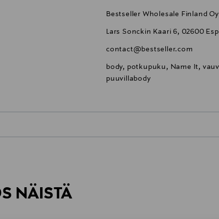
Bestseller Wholesale Finland Oy
Lars Sonckin Kaari 6, 02600 Esp
contact@bestseller.com
body, potkupuku, Name It, vauv
puuvillabody
0,00 €
inen tilaukseesi. Voit palauttaa tilaamasi tuotteen 30 vuorokauden ku
0,00 € – 4,90 €
rvitse ilmoittaa palautuksesta etukäteen.
ÖS NÄISTÄ
7,90 €–50,00 € kuljetusyhtiöstä ja 