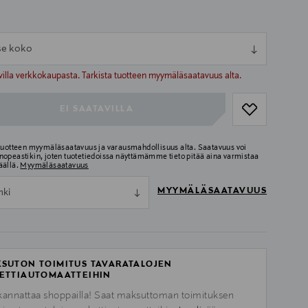
tse koko
ull
ull
villa verkkokaupasta. Tarkista tuotteen myymäläsaatavuus alta.
EI SAATAVILLA
 tuotteen myymäläsaatavuus ja varausmahdollisuus alta. Saatavuus voi
nopeastikin, joten tuotetiedoissa näyttämämme tieto pitää aina varmistaa
äällä.
Myymäläsaatavuus
MYYMÄLÄSAATAVUUS
nki
SUTON TOIMITUS TAVARATALOJEN
ETTIAUTOMAATTEIHIN
kannattaa shoppailla! Saat maksuttoman toimituksen