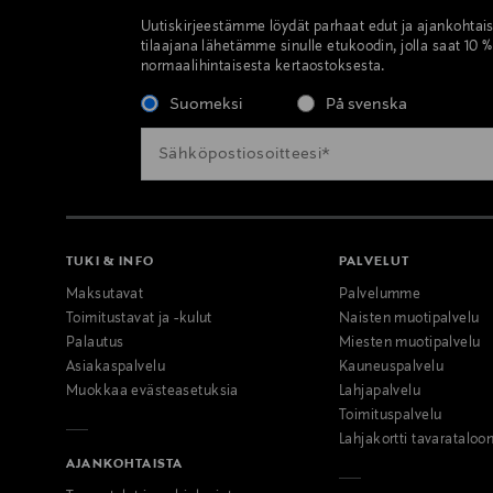
Uutiskirjeestämme löydät parhaat edut ja ajankohtai
tilaajana lähetämme sinulle etukoodin, jolla saat 10 
normaalihintaisesta kertaostoksesta.
Suomeksi
På svenska
TUKI & INFO
PALVELUT
Maksutavat
Palvelumme
Toimitustavat ja -kulut
Naisten muotipalvelu
Palautus
Miesten muotipalvelu
Asiakaspalvelu
Kauneuspalvelu
Muokkaa evästeasetuksia
Lahjapalvelu
Toimituspalvelu
Lahjakortti tavarataloo
AJANKOHTAISTA