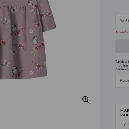
Vali
n
n
Ei saata
Tarkista
muuttua 
paikan p
Helsi
MAK
PAK
Nyt 