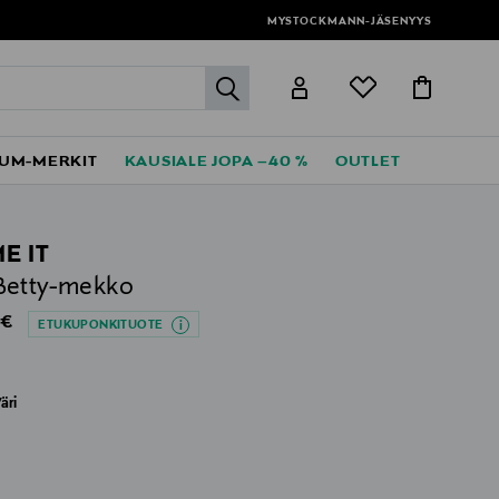
MYSTOCKMANN-JÄSENYYS
label.header.go
UM-MERKIT
KAUSIALE JOPA –40 %
OUTLET
E IT
Betty-mekko
al Price
 €
ETUKUPONKITUOTE
äri