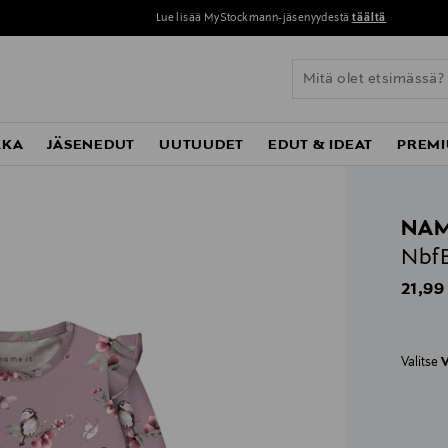
Perustoimitus 0 € yli 120 euron ostoksista!
KKA
JÄSENEDUT
UUTUUDET
EDUT & IDEAT
PREMI
NAM
Nbf
Origin
21,99
Valitse
V