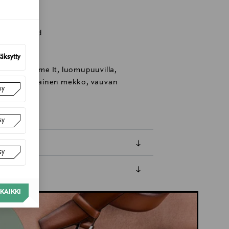
oo, Finland
äksytty
mekko, Name It, luomupuuvilla,
, pitkähihainen mekko, vauvan
sy
sy
sy
luessa tuotteen vastaanottamisesta.
KAIKKI
tuotteen koosta riippuen