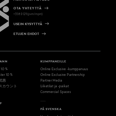
OTA YHTEYTTÄ
+358 9 1211(pvm/mpm)
USEIN KYSYTTYÄ
ETUJEN EHDOT
MANN
KUMPPANEILLE
t 10 %
Online Exclusive -kumppanuus
ster 10 %
Online Exclusive Partnership
优惠
Partner Media
スカウント
Liiketilat ja -paikat
Commercial Spaces
P
PÅ SVENSKA