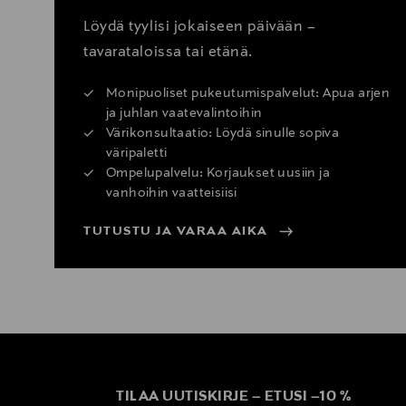
Löydä tyylisi jokaiseen päivään –
Pikatoimitus Wolt
tavarataloissa tai etänä.
Monipuoliset pukeutumispalvelut: Apua arjen
ja juhlan vaatevalintoihin
Värikonsultaatio: Löydä sinulle sopiva
väripaletti
Ompelupalvelu: Korjaukset uusiin ja
vanhoihin vaatteisiisi
TUTUSTU JA VARAA AIKA
TILAA UUTISKIRJE
–
ETUSI
–
10 %