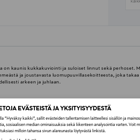
kaik
 on kaunis kukkakuviointi ja suloiset linnut sekä perhoset. M
pehmeästä ja joustavasta luomupuuvillasekoitteesta, joka tak
llisesti arkeen ja juhlaan.
95 % puuvilla, 5 % elastaani
IETOJA EVÄSTEISTÄ JA YKSITYISYYDESTÄ
DAWN PINK
la “Hyväksy kaikki”, sallit evästeiden tallentamisen laitteellesi sisällön ja maino
tia, sosiaalisen median ominaisuuksia sekä liikenteen analysointia varten. Voit 
Bangladesh
uksiasi milloin tahansa sivun alareunasta löytyvästä linkistä.
13252649