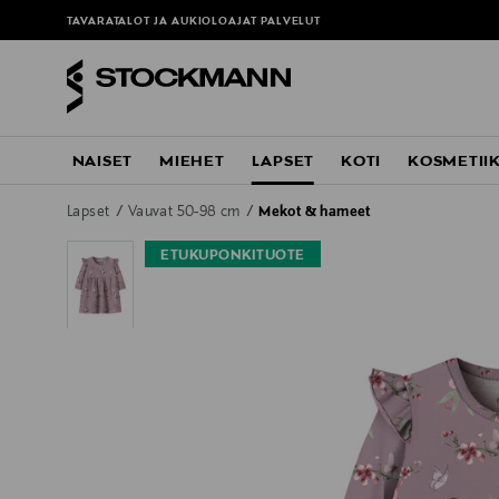
ä
TAVARATALOT JA AUKIOLOAJAT
PALVELUT
NAISET
MIEHET
LAPSET
KOTI
KOSMETII
Lapset
Vauvat 50-98 cm
Mekot & hameet
ETUKUPONKITUOTE