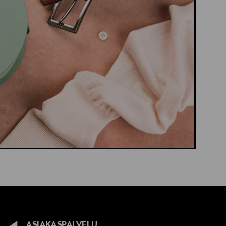
lla valittuun osoitteeseen.
ASIAKASPALVELU