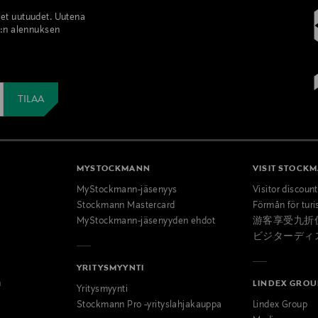
set uutuudet. Uutena
%:n alennuksen
MYSTOCKMANN
VISIT STOCK
MyStockmann-jäsenyys
Visitor discoun
Stockmann Mastercard
Förmån för turi
MyStockmann-jäsenyyden ehdot
游客享受九折
ビジターディ
YRITYSMYYNTI
n
LINDEX GROU
Yritysmyynti
Stockmann Pro -yrityslahjakauppa
Lindex Group