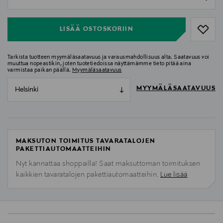
null
LISÄÄ OSTOSKORIIN
Tarkista tuotteen myymäläsaatavuus ja varausmahdollisuus alta. Saatavuus voi
muuttua nopeastikin, joten tuotetiedoissa näyttämämme tieto pitää aina
varmistaa paikan päällä.
Myymäläsaatavuus
MYYMÄLÄSAATAVUUS
Helsinki
MAKSUTON TOIMITUS TAVARATALOJEN
PAKETTIAUTOMAATTEIHIN
Nyt kannattaa shoppailla! Saat maksuttoman toimituksen
kaikkien tavaratalojen pakettiautomaatteihin.
Lue lisää