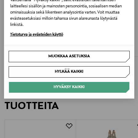
Valitsemalla “Hyväksy kaikki”, sallit evästeiden tallentamisen
Valmistajan tuotenumero
laitteellesi sisällön ja mainosten personointia, sosiaalisen median
13251666
ominaisuuksia sekä liikenteen analysointia varten. Voit muuttaa
evästeasetuksiasi milloin tahansa sivun alareunasta löytyvästä
linkistä.
Valmistaja
ETUKUPONKITUOTE
RUSKOVILLA
NAME IT
Tietoturva ja evästeiden käyttö
Bestseller Wholesale Finland Oy
Ruskovilla hupullinen haalari -
NbnMeeko Fleece -haalari
villafleece
Original Price
29,99 €
Original Price
Valmistajan osoite
125,00 €
MUOKKAA ASETUKSIA
Lars Sonckin Kaari 6, 02600 Espoo, Finland
HYLKÄÄ KAIKKI
Digitaalinen osoite
contact@bestseller.com
HYVÄKSY KAIKKI
LISÄÄ KIINNOSTAVIA
Avainsanat
TUOTTEITA
potkupuku, Name It, ulkoiluvaatteet, collegehaalari,
lapsen asu, lastenvaatteet, vauvanvaatteet