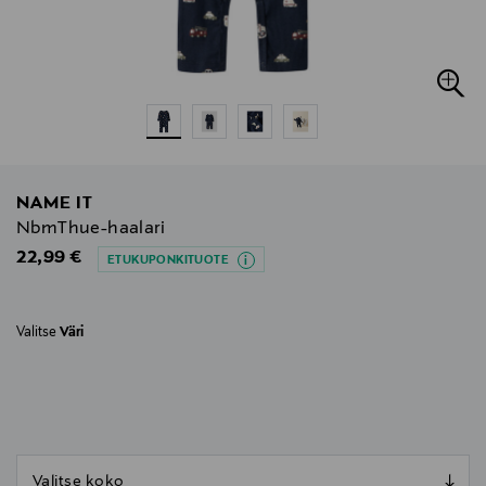
NAME IT
NbmThue-haalari
Original Price
22,99 €
ETUKUPONKITUOTE
Valitse
Väri
null