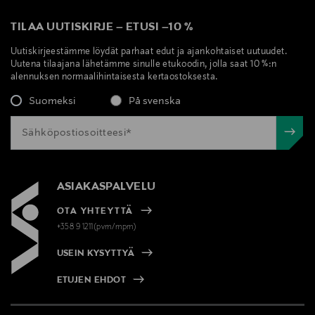
TILAA UUTISKIRJE
–
ETUSI
–
10 %
Uutiskirjeestämme löydät parhaat edut ja ajankohtaiset uutuudet.
Uutena tilaajana lähetämme sinulle etukoodin, jolla saat 10 %:n
alennuksen normaalihintaisesta kertaostoksesta.
Suomeksi
På svenska
ASIAKASPALVELU
OTA YHTEYTTÄ
+358 9 1211(pvm/mpm)
USEIN KYSYTTYÄ
ETUJEN EHDOT