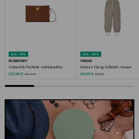
ALE –41%
ALE –40%
BURBERRY
VIKING
Cotswolds Pochette -nahkalaukku
Kenza x Viking Softshell -housut
Discounted Price
Discounted Price
Original Price
Original Price
527,00 €
56,90 €
890,00 €
95,00 €