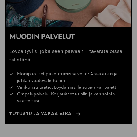
MUODIN PALVELUT
Löydä tyylisi jokaiseen päivään – tavarataloissa
tai etänä.
Monipuoliset pukeutumispalvelut: Apua arjen ja
juhlan vaatevalintoihin
Värikonsultaatio: Löydä sinulle sopiva väripaletti
Ompelupalvelu: Korjaukset uusiin ja vanhoihin
vaatteisiisi
TUTUSTU JA VARAA AIKA