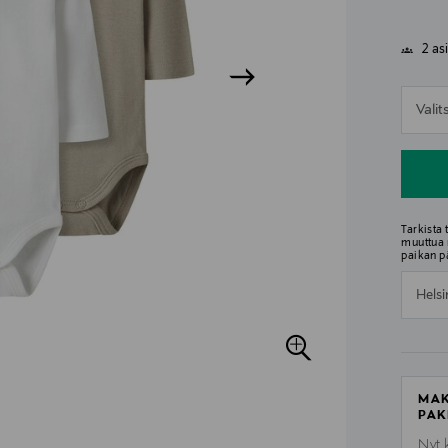
2 as
n
Vali
n
Tarkista
muuttua 
paikan p
Helsi
MAK
PAK
Nyt 