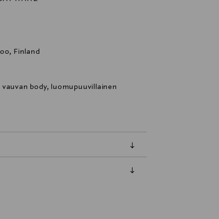
oo, Finland
, vauvan body, luomupuuvillainen
luessa tuotteen vastaanottamisesta.
tuotteen koosta riippuen