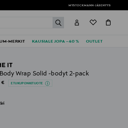
MYSTOCKMANN-JÄSENYYS
label.header.go
UM-MERKIT
KAUSIALE JOPA –40 %
OUTLET
E IT
ody Wrap Solid -bodyt 2-pack
al Price
 €
ETUKUPONKITUOTE
äri