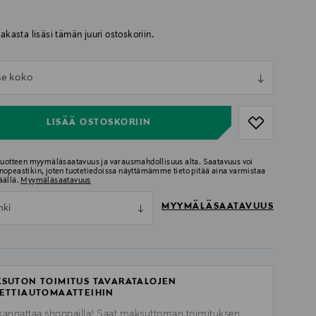
iakasta lisäsi tämän juuri ostoskoriin.
ull
tse koko
ull
LISÄÄ OSTOSKORIIN
 tuotteen myymäläsaatavuus ja varausmahdollisuus alta. Saatavuus voi
nopeastikin, joten tuotetiedoissa näyttämämme tieto pitää aina varmistaa
äällä.
Myymäläsaatavuus
MYYMÄLÄSAATAVUUS
nki
SUTON TOIMITUS TAVARATALOJEN
ETTIAUTOMAATTEIHIN
kannattaa shoppailla! Saat maksuttoman toimituksen