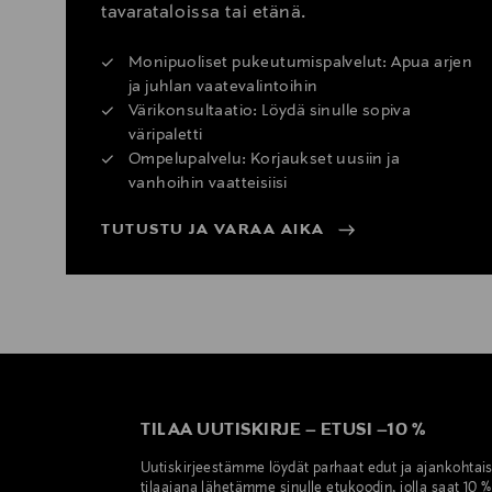
tavarataloissa tai etänä.
Monipuoliset pukeutumispalvelut: Apua arjen
ja juhlan vaatevalintoihin
Värikonsultaatio: Löydä sinulle sopiva
väripaletti
Ompelupalvelu: Korjaukset uusiin ja
vanhoihin vaatteisiisi
TUTUSTU JA VARAA AIKA
TILAA UUTISKIRJE
–
ETUSI
–
10 %
Uutiskirjeestämme löydät parhaat edut ja ajankohtai
tilaajana lähetämme sinulle etukoodin, jolla saat 10 