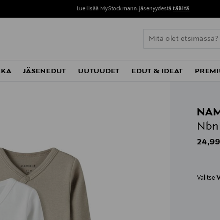
Lue lisää MyStockmann-jäsenyydestä
täältä
KKA
JÄSENEDUT
UUTUUDET
EDUT & IDEAT
PREMI
NAM
NbnB
Origin
24,99
Valitse
V