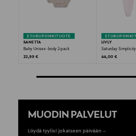
ETUKUPONKITUOTE
ETUKUPONKI
SANETTA
LIVLY
Baby Unisex -body 2-pack
Saturday Simplicit
Original Price
Original Price
22,99 €
44,00 €
MUODIN PALVELUT
Löydä tyylisi jokaiseen päivään –