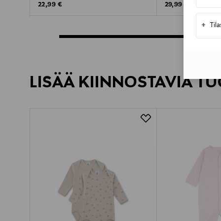
Original Price
Original Price
22,99 €
29,99 €
+
Til
LISÄÄ KIINNOSTAVIA TU