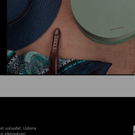
set uutuudet. Uutena
%:n alennuksen