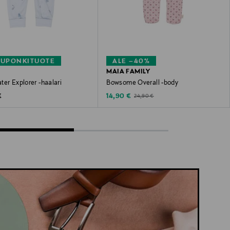
KUPONKITUOTE
ALE –40%
MAIA FAMILY
er Explorer -haalari
Bowsome Overall -body
 Price
Discounted Price
Original Price
€
14,90 €
24,90 €