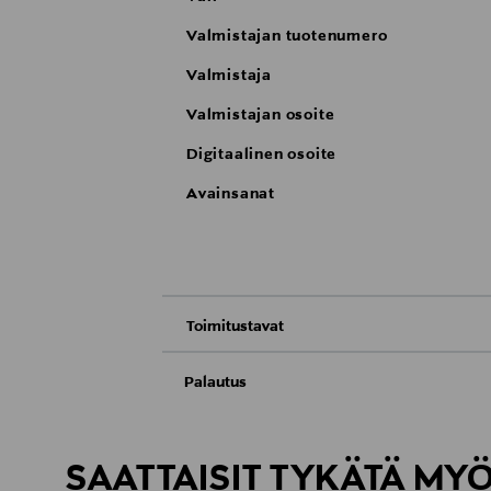
Valmistajan tuotenumero
Valmistaja
Valmistajan osoite
Digitaalinen osoite
Avainsanat
Toimitustavat
Nouto tavaratalosta
Palautus
Meille on hyvin tärkeää, että olet tyytyvä
Toimitus automaattiin tai noutopisteeseen
Palauttaminen on maksutonta eikä sinun ta
SAATTAISIT TYKÄTÄ MY
LUE TARKEMMAT PALAUTUSOHJEET
Kotiinkuljetus