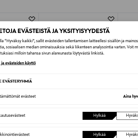
Alk. 6,90 €, kun toimitus on saatavi
IETOJA EVÄSTEISTÄ JA YKSITYISYYDESTÄ
la “Hyväksy kaikki”, sallit evästeiden tallentamisen laitteellesi sisällön ja maino
tia, sosiaalisen median ominaisuuksia sekä liikenteen analysointia varten. Voit 
uksiasi milloin tahansa sivun alareunasta löytyvästä linkistä.
 ja evästeiden käyttö
SE EVÄSTERYHMIÄ
ttämättömät evästeet
Aina hyv
UUT
autusevästeet
Hylkää
Hyväk
TUOTE
ETUKUPONKITUOTE
ETU
POLO RALPH LAUREN
LINDEX
susetti 3-pack
Bodyt 2-pack, lahjapakkaus
Asusetti
kkinointievästeet
Hylkää
Hyväk