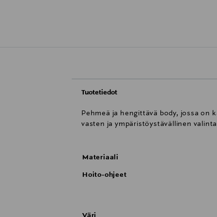
Tuotetiedot
Pehmeä ja hengittävä body, jossa on kä
vasten ja ympäristöystävällinen valint
Materiaali
Hoito-ohjeet
Väri