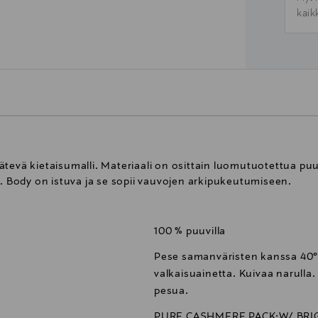
kaik
tevä kietaisumalli. Materiaali on osittain luomutuotettua puuv
a. Body on istuva ja se sopii vauvojen arkipukeutumiseen.
100 % puuvilla
Pese samanväristen kanssa 40°
valkaisuainetta. Kuivaa narulla. 
pesua.
PURE CASHMERE PACK:W/ BRI