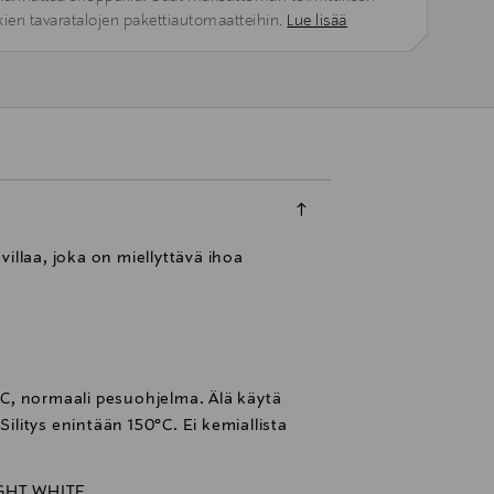
kien tavaratalojen pakettiautomaatteihin.
Lue lisää
illaa, joka on miellyttävä ihoa
C, normaali pesuohjelma. Älä käytä
Silitys enintään 150°C. Ei kemiallista
GHT WHITE