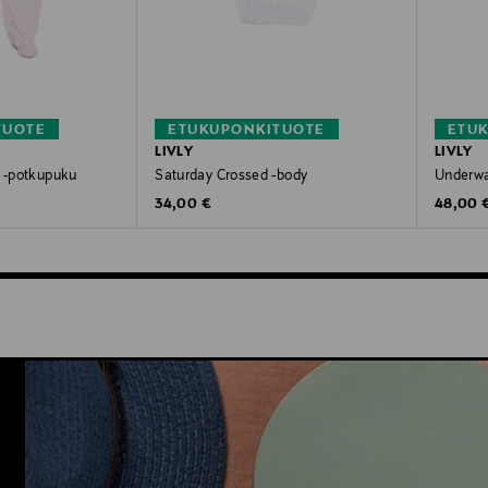
TUOTE
ETUKUPONKITUOTE
ETU
LIVLY
LIVLY
y -potkupuku
Saturday Crossed -body
Underwat
Original Price
Original
34,00 €
48,00 