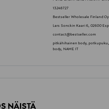
13248727
Bestseller Wholesale Finland Oy
Lars Sonckin Kaari 6, 02600 Esp
contact@bestseller.com
pitkähihainen body, potkupuku
body, NAME IT
0,00 €
inen tilaukseesi. Voit palauttaa tilaamasi tuotteen 30 vuorokauden ku
0,00 € – 4,90 €
rvitse ilmoittaa palautuksesta etukäteen.
ÖS NÄISTÄ
7,90 €–50,00 € kuljetusyhtiöstä ja 