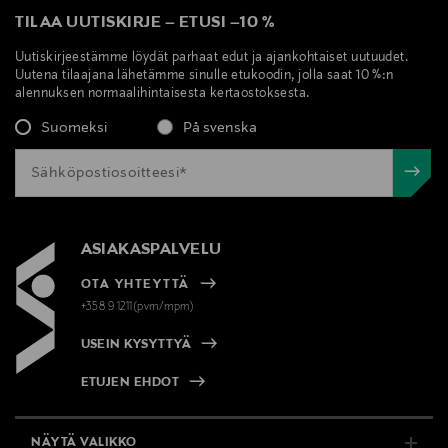
TILAA UUTISKIRJE
–
ETUSI
–
10 %
Uutiskirjeestämme löydät parhaat edut ja ajankohtaiset uutuudet.
Uutena tilaajana lähetämme sinulle etukoodin, jolla saat 10 %:n
alennuksen normaalihintaisesta kertaostoksesta.
Suomeksi
På svenska
ASIAKASPALVELU
OTA YHTEYTTÄ
+358 9 1211(pvm/mpm)
USEIN KYSYTTYÄ
ETUJEN EHDOT
NÄYTÄ VALIKKO