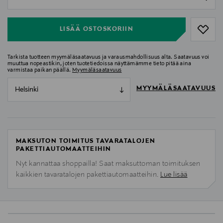
null
LISÄÄ OSTOSKORIIN
Tarkista tuotteen myymäläsaatavuus ja varausmahdollisuus alta. Saatavuus voi
muuttua nopeastikin, joten tuotetiedoissa näyttämämme tieto pitää aina
varmistaa paikan päällä.
Myymäläsaatavuus
MYYMÄLÄSAATAVUUS
Helsinki
MAKSUTON TOIMITUS TAVARATALOJEN
PAKETTIAUTOMAATTEIHIN
Nyt kannattaa shoppailla! Saat maksuttoman toimituksen
kaikkien tavaratalojen pakettiautomaatteihin.
Lue lisää