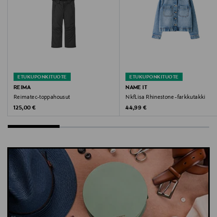
Name It, farkkutakki, takki, ulkoilutakki, lasten takki,
kevättakki, syystakki
ETUKUPONKITUOTE
ETUKUPONKITUOTE
REIMA
NAME IT
Reimatec-toppahousut
NkfLisa Rhinestone -farkkutakki
Original Price
Original Price
125,00 €
44,99 €