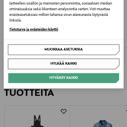
laitteellesi sisällön ja mainosten personointia, sosiaalisen median
Valmistusmaa
ominaisuuksia sekä liikenteen analysointia varten. Voit muuttaa
Kiina
evästeasetuksiasi milloin tahansa sivun alareunasta löytyvästä
linkistä.
ETUKUPONKITUOTE
ETUKUPONKITUOTE
Valmistajan tuotenumero
Tietoturva ja evästeiden käyttö
NAME IT
NAME IT
NkmJagger-farkkutakki
NkfAlfa Softshell -takki
13238909
Original Price
Original Price
36,99 €
52,99 €
MUOKKAA ASETUKSIA
Valmistaja
Bestseller Wholesale Finland Oy
HYLKÄÄ KAIKKI
Valmistajan osoite
HYVÄKSY KAIKKI
LISÄÄ KIINNOSTAVIA
Lars Sonckin Kaari 6, 02600 Espoo, Finland
TUOTTEITA
Digitaalinen osoite
contact@bestseller.com
Avainsanat