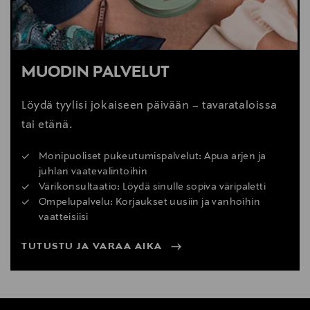
MUODIN PALVELUT
Löydä tyylisi jokaiseen päivään – tavarataloissa
tai etänä.
Monipuoliset pukeutumispalvelut: Apua arjen ja
juhlan vaatevalintoihin
Värikonsultaatio: Löydä sinulle sopiva väripaletti
Ompelupalvelu: Korjaukset uusiin ja vanhoihin
vaatteisiisi
TUTUSTU JA VARAA AIKA