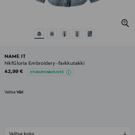
NAME IT
NkfGloria Embroidery -farkkutakki
Original Price
42,99 €
ETUKUPONKITUOTE
Valitse
Väri
null