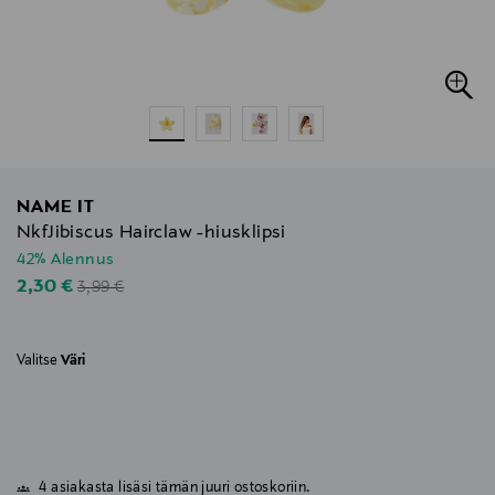
NAME IT
NkfJibiscus Hairclaw -hiusklipsi
42% Alennus
Original Price
Discounted Price
2,30 €
3,99 €
Valitse
Väri
4 asiakasta lisäsi tämän juuri ostoskoriin.