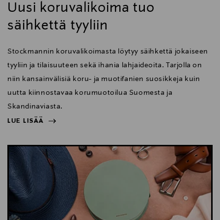
Uusi koruvalikoima tuo
säihkettä tyyliin
Stockmannin koruvalikoimasta löytyy säihkettä jokaiseen
tyyliin ja tilaisuuteen sekä ihania lahjaideoita. Tarjolla on
niin kansainvälisiä koru- ja muotifanien suosikkeja kuin
uutta kiinnostavaa korumuotoilua Suomesta ja
Skandinaviasta.
LUE LISÄÄ
NÄYTÄ VÄHEMMÄN
LUE LISÄÄ