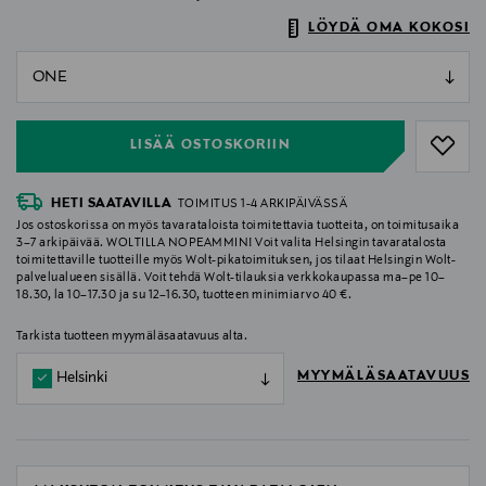
LÖYDÄ OMA KOKOSI
null
null
LISÄÄ OSTOSKORIIN
HETI SAATAVILLA
TOIMITUS 1-4 ARKIPÄIVÄSSÄ
Jos ostoskorissa on myös tavarataloista toimitettavia tuotteita, on toimitusaika
3–7 arkipäivää. WOLTILLA NOPEAMMIN! Voit valita Helsingin tavaratalosta
toimitettaville tuotteille myös Wolt-pikatoimituksen, jos tilaat Helsingin Wolt-
palvelualueen sisällä. Voit tehdä Wolt-tilauksia verkkokaupassa ma–pe 10–
18.30, la 10–17.30 ja su 12–16.30, tuotteen minimiarvo 40 €.
Tarkista tuotteen myymäläsaatavuus alta.
MYYMÄLÄSAATAVUUS
Helsinki