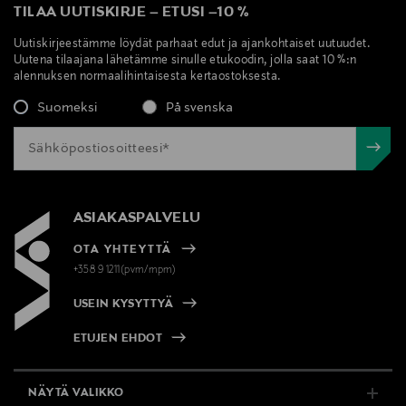
TILAA UUTISKIRJE
–
ETUSI
–
10 %
Uutiskirjeestämme löydät parhaat edut ja ajankohtaiset uutuudet.
Uutena tilaajana lähetämme sinulle etukoodin, jolla saat 10 %:n
alennuksen normaalihintaisesta kertaostoksesta.
Suomeksi
På svenska
ASIAKASPALVELU
OTA YHTEYTTÄ
+358 9 1211(pvm/mpm)
USEIN KYSYTTYÄ
ETUJEN EHDOT
NÄYTÄ VALIKKO