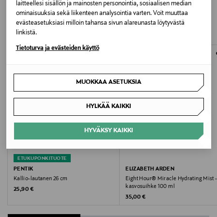
LISÄÄ KIINNOSTAVIA
laitteellesi sisällön ja mainosten personointia, sosiaalisen median
Lars Sonckin Kaari 6, 02600 Espoo, Finland
ominaisuuksia sekä liikenteen analysointia varten. Voit muuttaa
TUOTTEITA
evästeasetuksiasi milloin tahansa sivun alareunasta löytyvästä
Digitaalinen osoite
linkistä.
Tietoturva ja evästeiden käyttö
contact@bestseller.com
Avainsanat
MUOKKAA ASETUKSIA
Name It, hiusklipsi, hiustarvikkeet, kukka, asuste,
hiukset, kukkaklipsi
HYLKÄÄ KAIKKI
HYVÄKSY KAIKKI
ETUKUPONKITUOTE
PENTIK
ELIZABETH ARDEN
Kallio-lautanen 26 cm
Eight Hour® Miracle Hydrating Mist 
kasvosuihke 100 ml
Original Price
25,90 €
Original Price
35,00 €