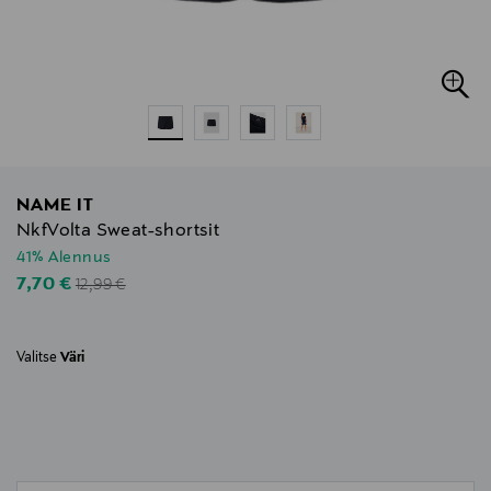
NAME IT
NkfVolta Sweat-shortsit
41% Alennus
Original Price
Discounted Price
7,70 €
12,99 €
Valitse
Väri