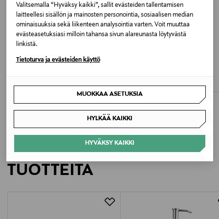
NOT DRY CLEAN
Valitsemalla “Hyväksy kaikki”, sallit evästeiden tallentamisen
laitteellesi sisällön ja mainosten personointia, sosiaalisen median
ominaisuuksia sekä liikenteen analysointia varten. Voit muuttaa
Väri
evästeasetuksiasi milloin tahansa sivun alareunasta löytyvästä
DARK SAPPHIRE
linkistä.
ETUKUPONKITUOTE
ETUKUPONKITUOTE
Tietoturva ja evästeiden käyttö
NAME IT
LINDEX
Valmistusmaa
NkmFalin-shortsit
Cotton-shortsit
Bangladesh
Original Price
Original Price
23,99 €
27,99 €
MUOKKAA ASETUKSIA
Valmistajan tuotenumero
HYLKÄÄ KAIKKI
13201013
HYVÄKSY KAIKKI
Valmistaja
LISÄÄ KIINNOSTAVIA
Bestseller Wholesale Finland Oy
TUOTTEITA
Valmistajan osoite
Lars Sonckin Kaari 6, 02600 Espoo, Finland