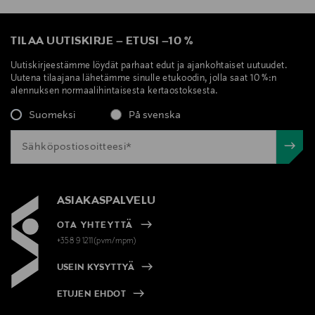
TILAA UUTISKIRJE
–
ETUSI
–
10 %
Uutiskirjeestämme löydät parhaat edut ja ajankohtaiset uutuudet.
Uutena tilaajana lähetämme sinulle etukoodin, jolla saat 10 %:n
alennuksen normaalihintaisesta kertaostoksesta.
Suomeksi
På svenska
ASIAKASPALVELU
OTA YHTEYTTÄ
+358 9 1211(pvm/mpm)
USEIN KYSYTTYÄ
ETUJEN EHDOT