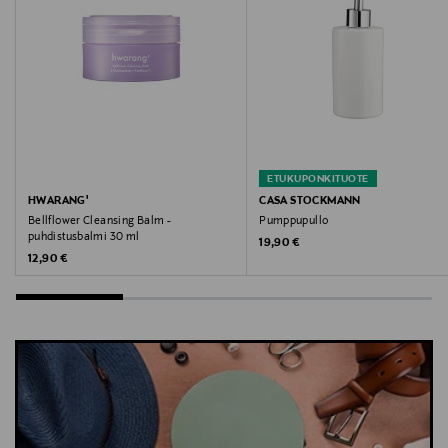
Digitaalinen osoite
contact@bestseller.com
Avainsanat
Name It, shortsit, lasten shortsit, collegehousut,
rennot shortsit, kesäshortsit
ETUKUPONKITUOTE
HWARANG'
CASA STOCKMANN
Bellflower Cleansing Balm -
Pumppupullo
puhdistusbalmi 30 ml
Original Price
19,90 €
Original Price
12,90 €