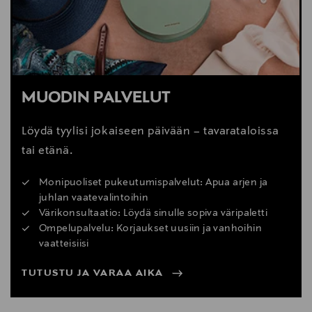
MUODIN PALVELUT
Löydä tyylisi jokaiseen päivään – tavarataloissa
tai etänä.
Monipuoliset pukeutumispalvelut: Apua arjen ja
juhlan vaatevalintoihin
Värikonsultaatio: Löydä sinulle sopiva väripaletti
Ompelupalvelu: Korjaukset uusiin ja vanhoihin
vaatteisiisi
TUTUSTU JA VARAA AIKA