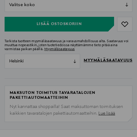
null
null
LISÄÄ OSTOSKORIIN
Tarkista tuotteen myymäläsaatavuus ja varausmahdollisuus alta. Saatavuus voi
muuttua nopeastikin, joten tuotetiedoissa näyttämämme tieto pitää aina
varmistaa paikan päällä.
Myymäläsaatavuus
MYYMÄLÄSAATAVUUS
Helsinki
MAKSUTON TOIMITUS TAVARATALOJEN
PAKETTIAUTOMAATTEIHIN
Nyt kannattaa shoppailla! Saat maksuttoman toimituksen
kaikkien tavaratalojen pakettiautomaatteihin.
Lue lisää