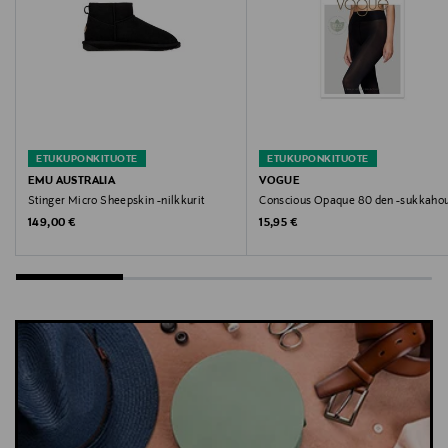
Avainsanat
Name It, Amongus, T-paita, lasten paita,
lyhythihainen, printtipaita, puuvillapaita
ETUKUPONKITUOTE
ETUKUPONKITUOTE
EMU AUSTRALIA
VOGUE
Stinger Micro Sheepskin -nilkkurit
Conscious Opaque 80 den -sukkaho
Original Price
Original Price
149,00 €
15,95 €