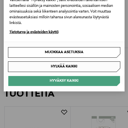
Valitsemalla “Hyväksy kaikki”, sallit evästeiden tallentamisen
laitteellesi sisällön ja mainosten personointia, sosiaalisen median
NAVY BLAZER
ominaisuuksia sekä liikenteen analysointia varten. Voit muuttaa
evästeasetuksiasi milloin tahansa sivun alareunasta löytyvästä
Valmistusmaa
linkistä.
ALE –40%
ETUKUPONKITUOTE
Bangladesh
MAYORAL
KENZO KIDS
Tietoturva ja evästeiden käyttö
T-paita
T-paita
Discounted Price
Original Price
alk.
Original Price
11,90 €
65,00 €
19,90 €
Valmistajan tuotenumero
MUOKKAA ASETUKSIA
13255748
HYLKÄÄ KAIKKI
Valmistaja
Bestseller Wholesale Finland Oy
LISÄÄ KIINNOSTAVIA
HYVÄKSY KAIKKI
TUOTTEITA
Valmistajan osoite
Lars Sonckin Kaari 6, 02600 Espoo, Finland
Digitaalinen osoite
contact@bestseller.com