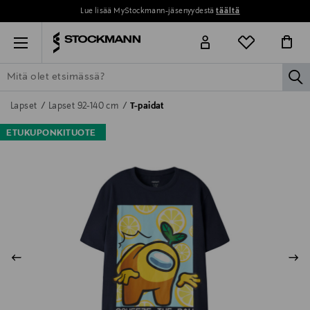
Lue lisää MyStockmann-jäsenyydestä
täältä
Menu
la
ETSI KAIKKI
NAISET
MIEHET
LAPSET
KOTI
KOSMETIIK
Lapset
Lapset 92-140 cm
T-paidat
ETUKUPONKITUOTE