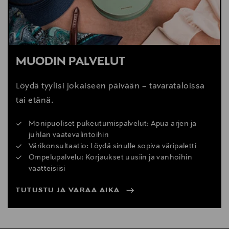
MUODIN PALVELUT
Löydä tyylisi jokaiseen päivään – tavarataloissa
tai etänä.
Monipuoliset pukeutumispalvelut: Apua arjen ja
juhlan vaatevalintoihin
Värikonsultaatio: Löydä sinulle sopiva väripaletti
Ompelupalvelu: Korjaukset uusiin ja vanhoihin
vaatteisiisi
TUTUSTU JA VARAA AIKA