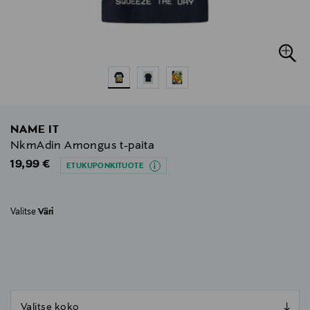
NAME IT
NkmAdin Amongus t-paita
Original Price
19,99 €
ETUKUPONKITUOTE
Valitse
Väri
null