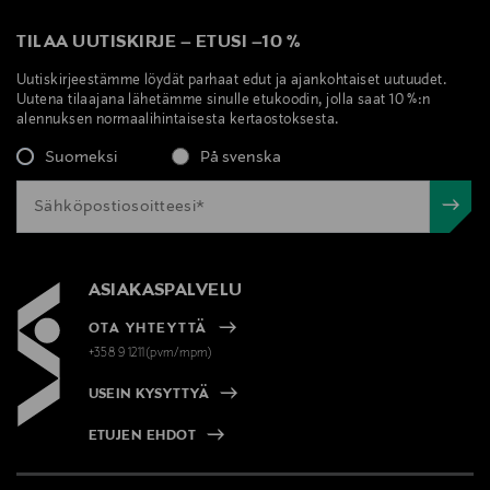
TILAA UUTISKIRJE
–
ETUSI
–
10 %
Uutiskirjeestämme löydät parhaat edut ja ajankohtaiset uutuudet.
Uutena tilaajana lähetämme sinulle etukoodin, jolla saat 10 %:n
alennuksen normaalihintaisesta kertaostoksesta.
Suomeksi
På svenska
ASIAKASPALVELU
OTA YHTEYTTÄ
+358 9 1211(pvm/mpm)
USEIN KYSYTTYÄ
ETUJEN EHDOT