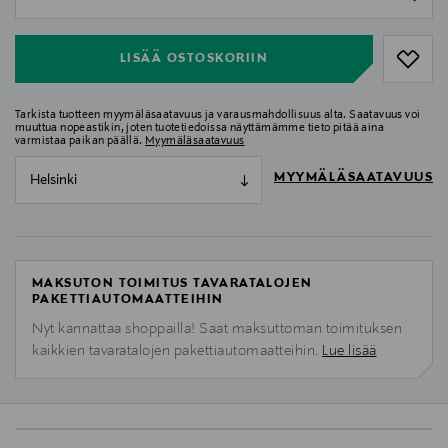
null
LISÄÄ OSTOSKORIIN
Tarkista tuotteen myymäläsaatavuus ja varausmahdollisuus alta. Saatavuus voi
muuttua nopeastikin, joten tuotetiedoissa näyttämämme tieto pitää aina
varmistaa paikan päällä.
Myymäläsaatavuus
MYYMÄLÄSAATAVUUS
Helsinki
MAKSUTON TOIMITUS TAVARATALOJEN
PAKETTIAUTOMAATTEIHIN
Nyt kannattaa shoppailla! Saat maksuttoman toimituksen
kaikkien tavaratalojen pakettiautomaatteihin.
Lue lisää