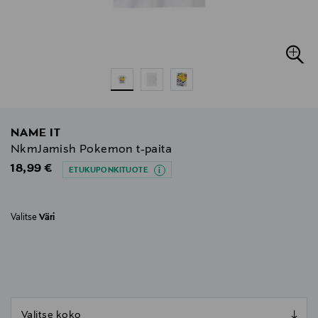
NAME IT
NkmJamish Pokemon t-paita
Original Price
18,99 €
ETUKUPONKITUOTE
Valitse
Väri
null