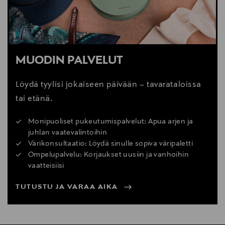
MUODIN PALVELUT
Löydä tyylisi jokaiseen päivään – tavarataloissa
tai etänä.
Monipuoliset pukeutumispalvelut: Apua arjen ja
juhlan vaatevalintoihin
Värikonsultaatio: Löydä sinulle sopiva väripaletti
Ompelupalvelu: Korjaukset uusiin ja vanhoihin
vaatteisiisi
TUTUSTU JA VARAA AIKA