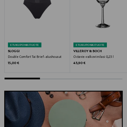
paita, t-paita, puuvillapaita, printtipaita, NAME IT,
lasten paita, Pokémon
ETUKUPONKITUOTE
ETUKUPONKITUOTE
SLOGGI
VILLEROY & BOCH
Double Comfort Tai Brief -alushousut
Octavie-valkoviinilasi 0,23 l
Original Price
Original Price
15,00 €
43,90 €