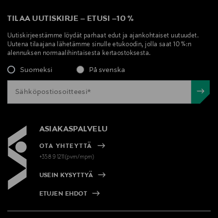
TILAA UUTISKIRJE
–
ETUSI
–
10 %
Uutiskirjeestämme löydät parhaat edut ja ajankohtaiset uutuudet.
Uutena tilaajana lähetämme sinulle etukoodin, jolla saat 10 %:n
alennuksen normaalihintaisesta kertaostoksesta.
Suomeksi
På svenska
ASIAKASPALVELU
OTA YHTEYTTÄ
+358 9 1211(pvm/mpm)
USEIN KYSYTTYÄ
ETUJEN EHDOT