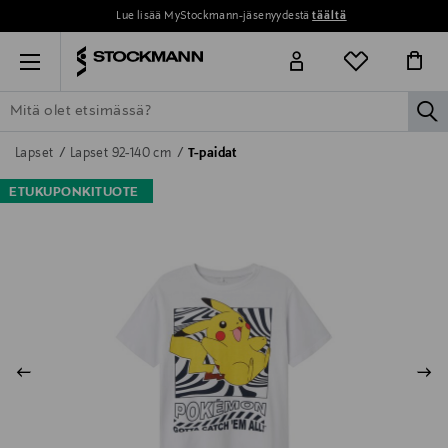
Lue lisää MyStockmann-jäsenyydestä
täältä
Menu
la
ETSI KAIKKI
NAISET
MIEHET
LAPSET
KOTI
KOSMETIIK
Lapset
Lapset 92-140 cm
T-paidat
ETUKUPONKITUOTE