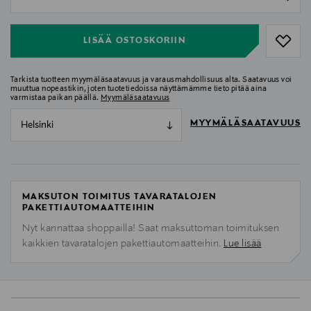
null
LISÄÄ OSTOSKORIIN
Tarkista tuotteen myymäläsaatavuus ja varausmahdollisuus alta. Saatavuus voi
muuttua nopeastikin, joten tuotetiedoissa näyttämämme tieto pitää aina
varmistaa paikan päällä.
Myymäläsaatavuus
MYYMÄLÄSAATAVUUS
Helsinki
MAKSUTON TOIMITUS TAVARATALOJEN
PAKETTIAUTOMAATTEIHIN
Nyt kannattaa shoppailla! Saat maksuttoman toimituksen
kaikkien tavaratalojen pakettiautomaatteihin.
Lue lisää