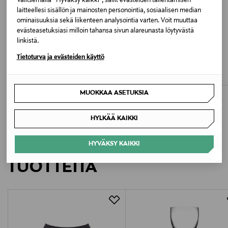
Valitsemalla “Hyväksy kaikki”, sallit evästeiden tallentamisen
laitteellesi sisällön ja mainosten personointia, sosiaalisen median
Väri
ominaisuuksia sekä liikenteen analysointia varten. Voit muuttaa
evästeasetuksiasi milloin tahansa sivun alareunasta löytyvästä
BRIGHT WHITE
linkistä.
ALE –60%
ETUKUPONKITUOTE
NAME IT
NAME IT
Tietoturva ja evästeiden käyttö
Valmistajan tuotenumero
NkmMajo Pokemon Regular t-paita
NkmDazz Pokemon t-paita
13245077
Discounted Price
Original Price
Original Price
7,90 €
18,99 €
19,99 €
MUOKKAA ASETUKSIA
Valmistaja
Bestseller Wholesale Finland Oy
HYLKÄÄ KAIKKI
Valmistajan osoite
LISÄÄ KIINNOSTAVIA
HYVÄKSY KAIKKI
Lars Sonckin Kaari 6, 02600 Espoo, Finland
TUOTTEITA
Digitaalinen osoite
contact@bestseller.com
Avainsanat