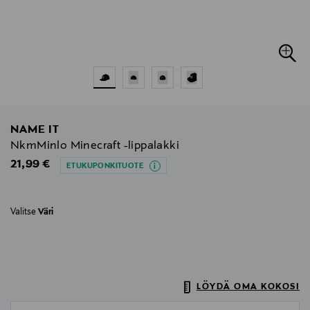
NAME IT
NkmMinlo Minecraft -lippalakki
Original Price
21,99 €
ETUKUPONKITUOTE
Valitse
Väri
LÖYDÄ OMA KOKOSI