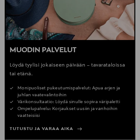
MUODIN PALVELUT
Löydä tyylisi jokaiseen päivään – tavarataloissa
tai etänä.
Monipuoliset pukeutumispalvelut: Apua arjen ja
juhlan vaatevalintoihin
Värikonsultaatio: Löydä sinulle sopiva väripaletti
Ompelupalvelu: Korjaukset uusiin ja vanhoihin
vaatteisiisi
TUTUSTU JA VARAA AIKA