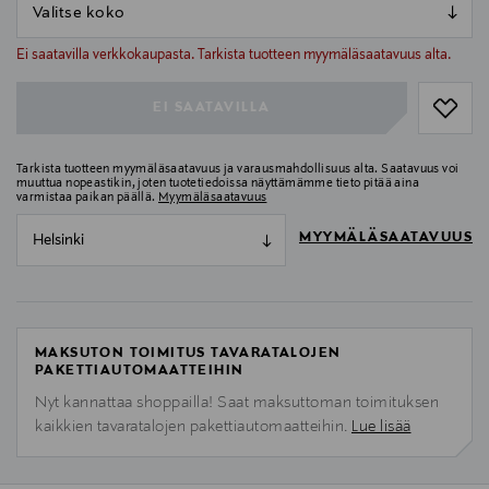
null
null
Ei saatavilla verkkokaupasta. Tarkista tuotteen myymäläsaatavuus alta.
EI SAATAVILLA
Tarkista tuotteen myymäläsaatavuus ja varausmahdollisuus alta. Saatavuus voi
muuttua nopeastikin, joten tuotetiedoissa näyttämämme tieto pitää aina
varmistaa paikan päällä.
Myymäläsaatavuus
MYYMÄLÄSAATAVUUS
Helsinki
MAKSUTON TOIMITUS TAVARATALOJEN
PAKETTIAUTOMAATTEIHIN
Nyt kannattaa shoppailla! Saat maksuttoman toimituksen
kaikkien tavaratalojen pakettiautomaatteihin.
Lue lisää