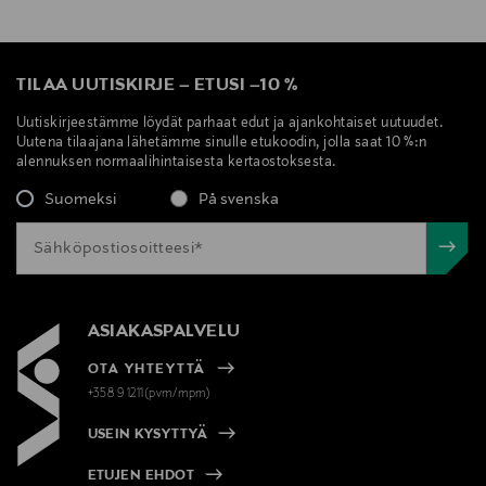
TILAA UUTISKIRJE
–
ETUSI
–
10 %
Uutiskirjeestämme löydät parhaat edut ja ajankohtaiset uutuudet.
Uutena tilaajana lähetämme sinulle etukoodin, jolla saat 10 %:n
alennuksen normaalihintaisesta kertaostoksesta.
Suomeksi
På svenska
ASIAKASPALVELU
OTA YHTEYTTÄ
+358 9 1211(pvm/mpm)
USEIN KYSYTTYÄ
ETUJEN EHDOT