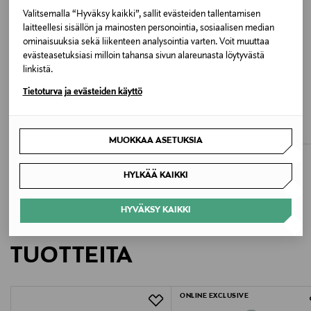
BLACK
Valitsemalla “Hyväksy kaikki”, sallit evästeiden tallentamisen
laitteellesi sisällön ja mainosten personointia, sosiaalisen median
ominaisuuksia sekä liikenteen analysointia varten. Voit muuttaa
Valmistusmaa
evästeasetuksiasi milloin tahansa sivun alareunasta löytyvästä
Kiina
linkistä.
ETUKUPONKITUOTE
ETUKUPONKITUOTE
Tietoturva ja evästeiden käyttö
Valmistajan tuotenumero
LINDEX
LINDEX
Minecraft-sukat 3 -pack
Minecraft-sukat 3 -pack
13254204
Original Price
Original Price
12,99 €
12,99 €
MUOKKAA ASETUKSIA
Valmistaja
HYLKÄÄ KAIKKI
Bestseller Wholesale Finland Oy
HYVÄKSY KAIKKI
Valmistajan osoite
LISÄÄ KIINNOSTAVIA
Lars Sonckin Kaari 6, 02600 Espoo, Finland
TUOTTEITA
Digitaalinen osoite
ONLINE EXCLUSIVE
contact@bestseller.com