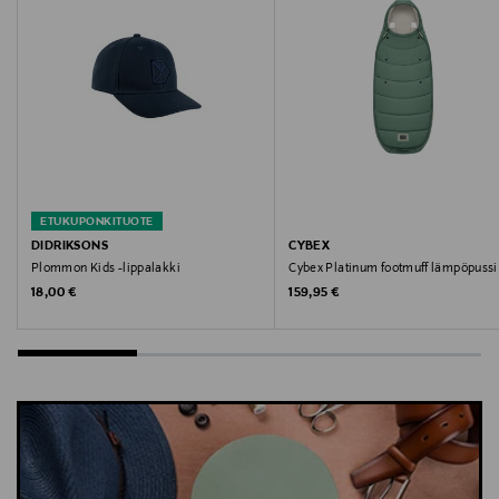
Avainsanat
Name It, lippis, Minecraft, lasten asuste, päähine,
puuvillalippis
ETUKUPONKITUOTE
DIDRIKSONS
CYBEX
Plommon Kids -lippalakki
Cybex Platinum footmuff lämpöpussi
Original Price
Original Price
18,00 €
159,95 €