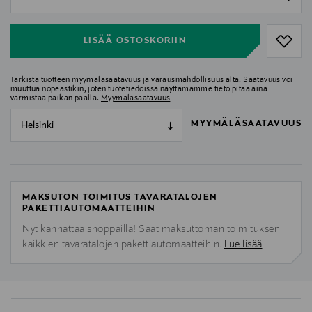
null
LISÄÄ OSTOSKORIIN
Tarkista tuotteen myymäläsaatavuus ja varausmahdollisuus alta. Saatavuus voi
muuttua nopeastikin, joten tuotetiedoissa näyttämämme tieto pitää aina
varmistaa paikan päällä.
Myymäläsaatavuus
MYYMÄLÄSAATAVUUS
Helsinki
MAKSUTON TOIMITUS TAVARATALOJEN
PAKETTIAUTOMAATTEIHIN
Nyt kannattaa shoppailla! Saat maksuttoman toimituksen
kaikkien tavaratalojen pakettiautomaatteihin.
Lue lisää