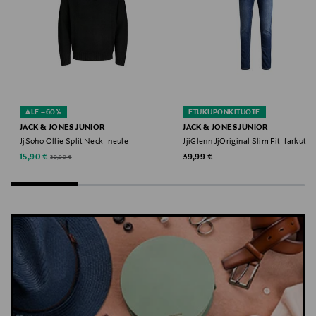
name it, lasten farkut, kapeat farkut, kapealahkeiset
farkut, farkkuhousut, denim housut
ALE –60%
ETUKUPONKITUOTE
JACK & JONES JUNIOR
JACK & JONES JUNIOR
JjSoho Ollie Split Neck -neule
JjiGlenn JjOriginal Slim Fit -farkut
Discounted Price
Original Price
Original Price
15,90 €
39,99 €
39,99 €