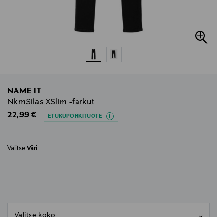
NAME IT
NkmSilas XSlim -farkut
Original Price
22,99 €
ETUKUPONKITUOTE
Valitse
Väri
null