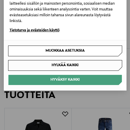
laitteellesi sisällön ja mainosten personointia, sosiaalisen median
Valmistusmaa
ominaisuuksia sekä liikenteen analysointia varten. Voit muuttaa
Bangladesh
evästeasetuksiasi milloin tahansa sivun alareunasta löytyvästä
linkistä.
ETUKUPONKITUOTE
JÄSENETU –20%
Valmistajan tuotenumero
Tietoturva ja evästeiden käyttö
TOMMY HILFIGER
TOMMY HILFIGER
Barrel-farkut
Straight Mid -farkut
13190372
Original Price
Discounted Price
Original Price
69,90 €
47,90 €
59,90 €
MUOKKAA ASETUKSIA
Valmistaja
Bestseller Wholesale Finland Oy
HYLKÄÄ KAIKKI
Valmistajan osoite
HYVÄKSY KAIKKI
LISÄÄ KIINNOSTAVIA
Lars Sonckin Kaari 6, 02600 Espoo, Finland
TUOTTEITA
Digitaalinen osoite
contact@bestseller.com
Avainsanat