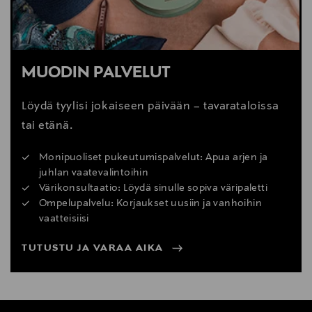
MUODIN PALVELUT
Löydä tyylisi jokaiseen päivään – tavarataloissa
tai etänä.
Monipuoliset pukeutumispalvelut: Apua arjen ja
juhlan vaatevalintoihin
Värikonsultaatio: Löydä sinulle sopiva väripaletti
Ompelupalvelu: Korjaukset uusiin ja vanhoihin
vaatteisiisi
TUTUSTU JA VARAA AIKA