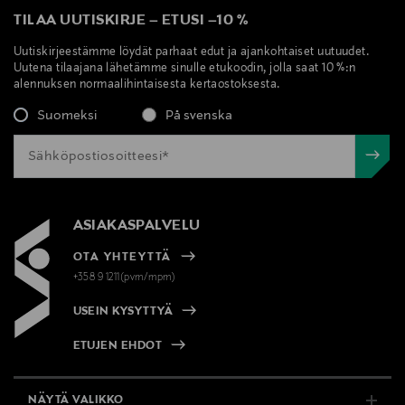
TILAA UUTISKIRJE
–
ETUSI
–
10 %
Uutiskirjeestämme löydät parhaat edut ja ajankohtaiset uutuudet.
Uutena tilaajana lähetämme sinulle etukoodin, jolla saat 10 %:n
alennuksen normaalihintaisesta kertaostoksesta.
Suomeksi
På svenska
ASIAKASPALVELU
OTA YHTEYTTÄ
+358 9 1211(pvm/mpm)
USEIN KYSYTTYÄ
ETUJEN EHDOT
NÄYTÄ VALIKKO