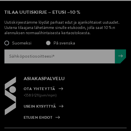
TILAA UUTISKIRJE
–
ETUSI
–
10 %
Uutiskirjeestämme löydät parhaat edut ja ajankohtaiset uutuudet.
Uutena tilaajana lähetämme sinulle etukoodin, jolla saat 10 %:n
alennuksen normaalihintaisesta kertaostoksesta.
Suomeksi
På svenska
ASIAKASPALVELU
OTA YHTEYTTÄ
+358 9 1211(pvm/mpm)
USEIN KYSYTTYÄ
ETUJEN EHDOT