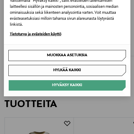
Valitsemalla “Hyväksy kaikki”, sallit evästeiden tallentamisen
laitteellesi sisällön ja mainosten personointia, sosiaalisen median
Valmistusmaa
ominaisuuksia sekä liikenteen analysointia varten. Voit muuttaa
evästeasetuksiasi milloin tahansa sivun alareunasta löytyvästä
Bangladesh
linkistä.
ALE –61%
ALE –60%
Tietoturva ja evästeiden käyttö
Valmistajan tuotenumero
LEGO
BOGI
Lwtaffy 622 -trikoopaita
Fenna-collegepaita
13249602
Discounted Price
Discounted Price
Original Price
Original Price
9,00 €
11,90 €
22,95 €
29,90 €
MUOKKAA ASETUKSIA
Valmistaja
HYLKÄÄ KAIKKI
Bestseller Wholesale Finland Oy
HYVÄKSY KAIKKI
Valmistajan osoite
LISÄÄ KIINNOSTAVIA
Lars Sonckin Kaari 6, 02600 Espoo, Finland
TUOTTEITA
Digitaalinen osoite
contact@bestseller.com