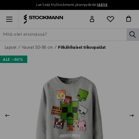
Lue lisää MyStockmann-jäsenyydestä
täältä
Menu
la
ETSI KAIKKI
NAISET
MIEHET
LAPSET
KOTI
KOSMETIIK
Lapset
Vauvat 50-98 cm
Pitkähihaiset trikoopaidat
ALE –60%