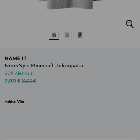
NAME IT
NmmNyle Minecraft -trikoopaita
60% Alennus
Original Price
Discounted Price
7,90 €
19,99 €
Valitse
Väri