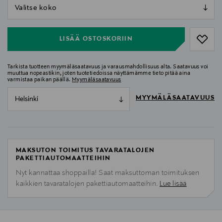
null
null
LISÄÄ OSTOSKORIIN
Tarkista tuotteen myymäläsaatavuus ja varausmahdollisuus alta. Saatavuus voi
muuttua nopeastikin, joten tuotetiedoissa näyttämämme tieto pitää aina
varmistaa paikan päällä.
Myymäläsaatavuus
MYYMÄLÄSAATAVUUS
Helsinki
MAKSUTON TOIMITUS TAVARATALOJEN
PAKETTIAUTOMAATTEIHIN
Nyt kannattaa shoppailla! Saat maksuttoman toimituksen
kaikkien tavaratalojen pakettiautomaatteihin.
Lue lisää