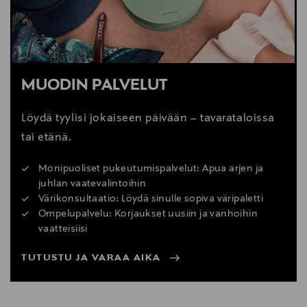
MUODIN PALVELUT
Löydä tyylisi jokaiseen päivään – tavarataloissa
tai etänä.
Monipuoliset pukeutumispalvelut: Apua arjen ja
juhlan vaatevalintoihin
Värikonsultaatio: Löydä sinulle sopiva väripaletti
Ompelupalvelu: Korjaukset uusiin ja vanhoihin
vaatteisiisi
TUTUSTU JA VARAA AIKA