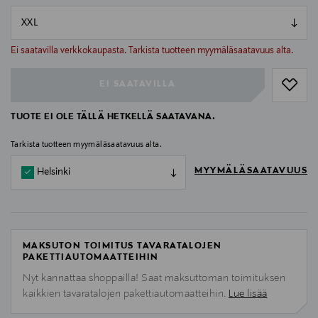
null
null
Ei saatavilla verkkokaupasta. Tarkista tuotteen myymäläsaatavuus alta.
EI SAATAVILLA
TUOTE EI OLE TÄLLÄ HETKELLÄ SAATAVANA.
Tarkista tuotteen myymäläsaatavuus alta.
MYYMÄLÄSAATAVUUS
Helsinki
MAKSUTON TOIMITUS TAVARATALOJEN
PAKETTIAUTOMAATTEIHIN
Nyt kannattaa shoppailla! Saat maksuttoman toimituksen
kaikkien tavaratalojen pakettiautomaatteihin.
Lue lisää