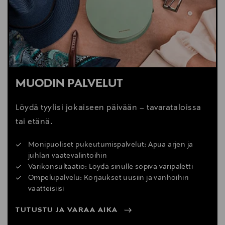
MUODIN PALVELUT
Löydä tyylisi jokaiseen päivään – tavarataloissa
tai etänä.
Monipuoliset pukeutumispalvelut: Apua arjen ja
juhlan vaatevalintoihin
Värikonsultaatio: Löydä sinulle sopiva väripaletti
Ompelupalvelu: Korjaukset uusiin ja vanhoihin
vaatteisiisi
TUTUSTU JA VARAA AIKA