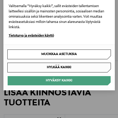
Pesuohjeet
Valitsemalla “Hyväksy kaikki”, sallit evästeiden tallentamisen
Konepesu
laitteellesi sisällön ja mainosten personointia, sosiaalisen median
ominaisuuksia sekä liikenteen analysointia varten. Voit muuttaa
Väri
evästeasetuksiasi milloin tahansa sivun alareunasta löytyvästä
linkistä.
2698 BLUE
Tietoturva ja evästeiden käyttö
ETUKUPONKITUOTE
ALE –60%
Koko
CCDK COPENHAGEN
NANSO
Bea-yömekko
Hedda-yöpaita
XXL
MUOKKAA ASETUKSIA
Original Price
Discounted Price
Original Price
54,95 €
13,90 €
34,90 €
Valmistusmaa
HYLKÄÄ KAIKKI
Turkki
HYVÄKSY KAIKKI
Valmistajan tuotenumero
LISÄÄ KIINNOSTAVIA
NA -01-29288-
TUOTTEITA
Valmistaja
Nanso Group Oy