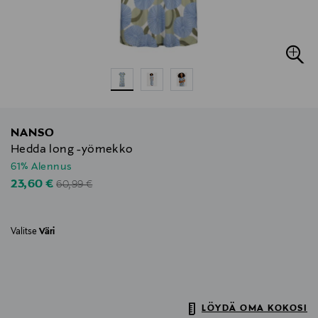
NANSO
Hedda long -yömekko
61% Alennus
Original Price
Discounted Price
23,60 €
60,99 €
Valitse
Väri
LÖYDÄ OMA KOKOSI