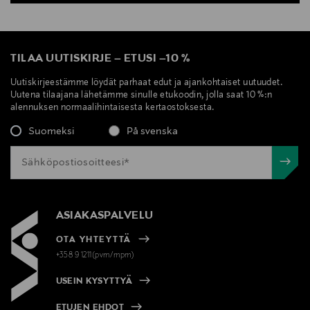
TILAA UUTISKIRJE
–
ETUSI
–
10 %
Uutiskirjeestämme löydät parhaat edut ja ajankohtaiset uutuudet.
Uutena tilaajana lähetämme sinulle etukoodin, jolla saat 10 %:n
alennuksen normaalihintaisesta kertaostoksesta.
Suomeksi
På svenska
ASIAKASPALVELU
OTA YHTEYTTÄ
+358 9 1211(pvm/mpm)
USEIN KYSYTTYÄ
ETUJEN EHDOT