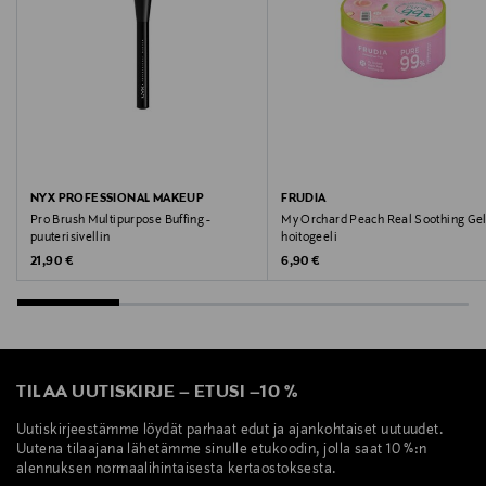
Scandinavian Cosmetics, Hyllie Stationstorg 31, 215 32
Malmö, Sweden
Digitaalinen osoite
info@scandinaviancosmetics.se
Avainsanat
NYX PROFESSIONAL MAKEUP
FRUDIA
Pro Brush Multipurpose Buffing -
My Orchard Peach Real Soothing Gel
Nars, huulikiilto, kosteuttava, hoitava, pehmentävä,
puuterisivellin
hoitogeeli
huulet,
Original Price
Original Price
21,90 €
6,90 €
TILAA UUTISKIRJE
–
ETUSI
–
10 %
Uutiskirjeestämme löydät parhaat edut ja ajankohtaiset uutuudet.
Uutena tilaajana lähetämme sinulle etukoodin, jolla saat 10 %:n
alennuksen normaalihintaisesta kertaostoksesta.