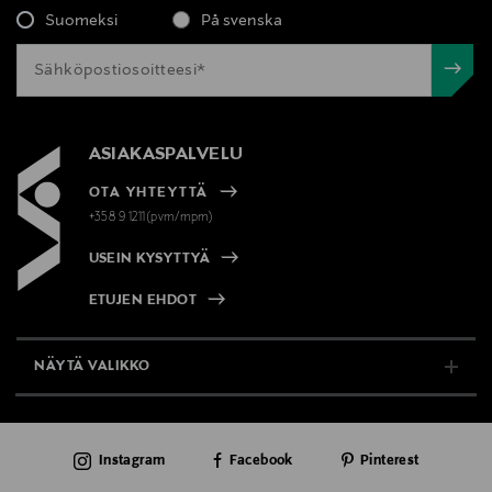
Suomeksi
På svenska
ASIAKASPALVELU
OTA YHTEYTTÄ
+358 9 1211(pvm/mpm)
USEIN KYSYTTYÄ
ETUJEN EHDOT
NÄYTÄ VALIKKO
TUKI & INFO
Instagram
Facebook
Pinterest
AJANKOHTAISTA