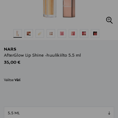
NARS
AfterGlow Lip Shine -huulikiilto 5.5 ml
Original Price
35,00 €
Valitse
Väri
null
null