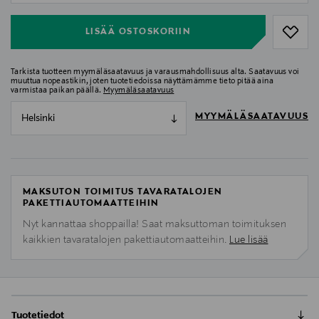
LISÄÄ OSTOSKORIIN
Tarkista tuotteen myymäläsaatavuus ja varausmahdollisuus alta. Saatavuus voi
muuttua nopeastikin, joten tuotetiedoissa näyttämämme tieto pitää aina
varmistaa paikan päällä.
Myymäläsaatavuus
MYYMÄLÄSAATAVUUS
Helsinki
MAKSUTON TOIMITUS TAVARATALOJEN
PAKETTIAUTOMAATTEIHIN
Nyt kannattaa shoppailla! Saat maksuttoman toimituksen
kaikkien tavaratalojen pakettiautomaatteihin.
Lue lisää
Tuotetiedot