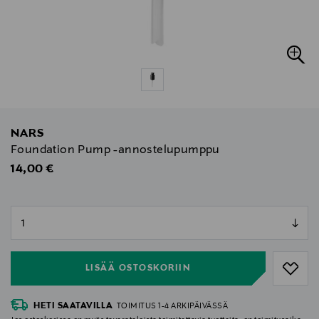
NARS
Foundation Pump -annostelupumppu
Original Price
14,00 €
null
null
LISÄÄ OSTOSKORIIN
HETI SAATAVILLA
TOIMITUS 1-4 ARKIPÄIVÄSSÄ