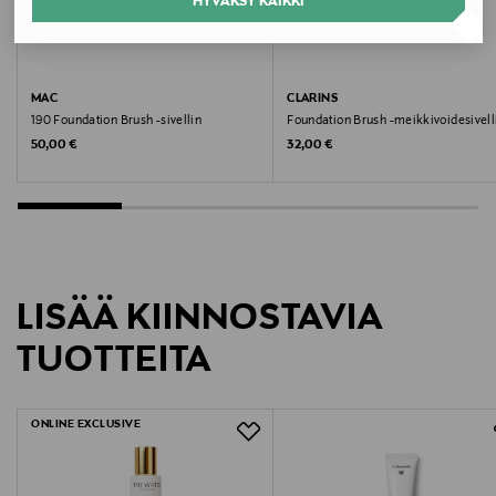
HYVÄKSY KAIKKI
Valmistaja
Scandinavian Cosmetics AB
MAC
CLARINS
Valmistajan osoite
190 Foundation Brush -sivellin
Foundation Brush -meikkivoidesivell
Original Price
Original Price
50,00 €
32,00 €
Scandinavian Cosmetics, Hyllie Stationstorg 31, 215 32
Malmö, Sweden
Digitaalinen osoite
info@scandinaviancosmetics.se
LISÄÄ KIINNOSTAVIA
Avainsanat
TUOTTEITA
NARS, annostelupumppu, meikkivoide
ONLINE EXCLUSIVE