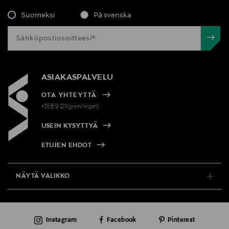
Suomeksi
På svenska
ASIAKASPALVELU
OTA YHTEYTTÄ
+358 9 1211(pvm/mpm)
USEIN KYSYTTYÄ
ETUJEN EHDOT
NÄYTÄ VALIKKO
TUKI & INFO
Instagram
Facebook
Pinterest
AJANKOHTAISTA