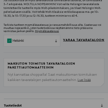
Jos ostoskorissa on myös tavarataloista toimitettavia tuotteita, on toimitusaika
3–7 arkipäivää. WOLTILLA NOPEAMMIN! Voit valita Helsingin tavaratalosta
toimitettaville tuotteille myös Wolt-pikatoimituksen, jos tilaat Helsingin Wolt-
palvelualueen sisällä. Voit tehdä Wolt-tilauksia verkkokaupassa ma–pe 10–
18.30, la 10–17.30 ja su 12–16.30, tuotteen minimiarvo 40 €.
Tarkista tuotteen myymäläsaatavuus ja varausmahdollisuus alta. Saatavuus voi
muuttua nopeastikin, joten tuotetiedoissa näyttämämme tieto pitää aina
varmistaa paikan päällä.
Myymäläsaatavuus
VARAA TAVARATALOON
Helsinki
MAKSUTON TOIMITUS TAVARATALOJEN
PAKETTIAUTOMAATTEIHIN
Nyt kannattaa shoppailla! Saat maksuttoman toimituksen
kaikkien tavaratalojen pakettiautomaatteihin.
Lue lisää
Tuotetiedot