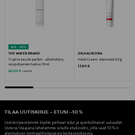
ALE –20%
THE WATER BRAND
DR.HAUSCHKA
Tropica eau de parfym - alkoholiton,
Hand Cream -käsivoide 50 g
vesipohjainen tuoksu 10ml
Original Price
17,90 €
Discounted Price
Original Price
40,00 €
49,90 €
TILAA UUTISKIRJE
–
ETUSI
–
10 %
Uutiskirjeestämme löydät parhaat edut ja ajankohtaiset uutuudet.
Uutena tilaajana lähetämme sinulle etukoodin, jolla saat 10 %:n
alennuksen normaalihintaisesta kertaostoksesta.