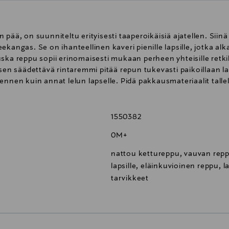
 pää, on suunniteltu erityisesti taaperoikäisiä ajatellen. Sii
ekangas. Se on ihanteellinen kaveri pienille lapsille, jotka al
ska reppu sopii erinomaisesti mukaan perheen yhteisille retki
 sen säädettävä rintaremmi pitää repun tukevasti paikoillaan l
ennen kuin annat lelun lapselle. Pidä pakkausmateriaalit tal
1550382
0M+
nattou kettureppu, vauvan repp
lapsille, eläinkuvioinen reppu, 
tarvikkeet