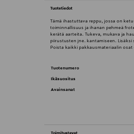
Tuotetiedot
Tämä ihastuttava reppu, jossa on ketun
toiminnallisuus ja ihanan pehmeä frote
kerätä aarteita. Tukeva, mukava ja hau
piirustusten jne. kantamiseen. Lisäksi
Poista kaikki pakkausmateriaalin osat 
Tuotenumero
Ikäsuositus
Avainsanat
Toimitustavat