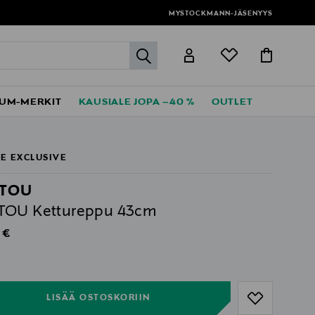
MYSTOCKMANN-JÄSENYYS
label.header.go
UM-MERKIT
KAUSIALE JOPA –40 %
OUTLET
E EXCLUSIVE
TOU
TOU Kettureppu 43cm
al Price
 €
ull
ull
LISÄÄ OSTOSKORIIN