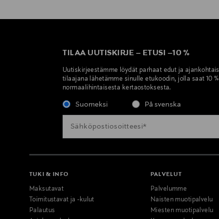
TILAA UUTISKIRJE
–
ETUSI
–
10 %
Uutiskirjeestämme löydät parhaat edut ja ajankohtai
tilaajana lähetämme sinulle etukoodin, jolla saat 10 
normaalihintaisesta kertaostoksesta.
Suomeksi
På svenska
TUKI & INFO
PALVELUT
Maksutavat
Palvelumme
Toimitustavat ja -kulut
Naisten muotipalvelu
Palautus
Miesten muotipalvelu