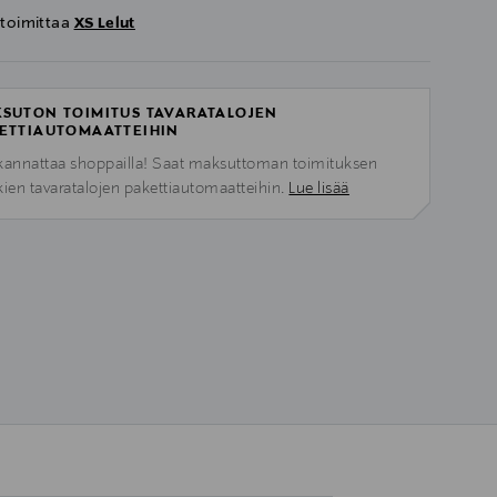
 toimittaa
XS Lelut
SUTON TOIMITUS TAVARATALOJEN
ETTIAUTOMAATTEIHIN
kannattaa shoppailla! Saat maksuttoman toimituksen
kien tavaratalojen pakettiautomaatteihin.
Lue lisää