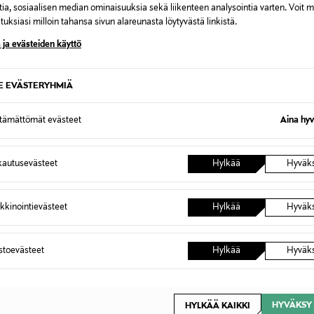
tia, sosiaalisen median ominaisuuksia sekä liikenteen analysointia varten. Voit 
uksiasi milloin tahansa sivun alareunasta löytyvästä linkistä.
 ja evästeiden käyttö
NATTOU
NATTO
SE EVÄSTERYHMIÄ
is, beige
NATTOU Leijonareppu 43cm
NATTOU 
Original Price
Original
32,99 €
29,99 €
ttämättömät evästeet
Aina hyv
autusevästeet
Hylkää
Hyväk
kkinointievästeet
Hylkää
Hyväk
OTTEITA
astoevästeet
Hylkää
Hyväk
ONLINE EXCLUSIVE
HYVÄKSY 
HYLKÄÄ KAIKKI