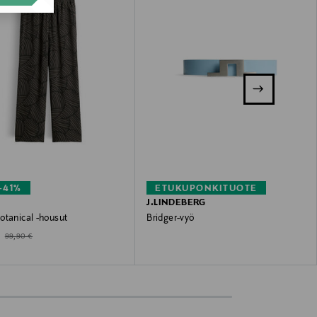
–41%
ETUKUPONKITUOTE
J.LINDEBERG
otanical -housut
Bridger-vyö
ted Price
Original Price
Original Price
€
99,90 €