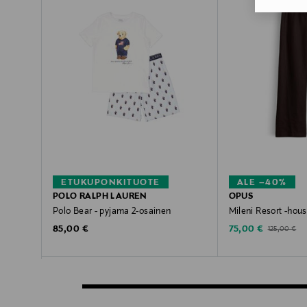
ETUKUPONKITUOTE
ALE –40%
POLO RALPH LAUREN
OPUS
Polo Bear - pyjama 2-osainen
Mileni Resort -hous
Original Price
Discounted Price
Original Pric
85,00 €
75,00 €
125,00 €