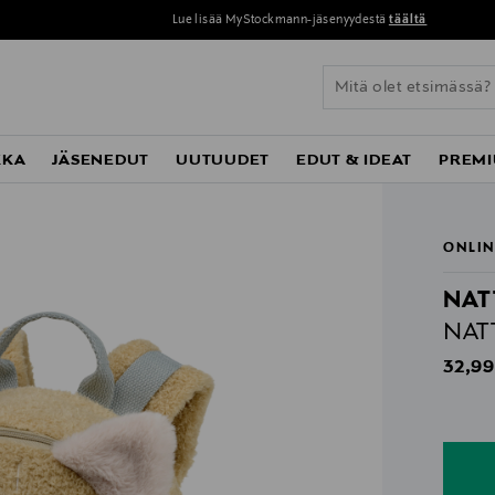
Lue lisää MyStockmann-jäsenyydestä
täältä
KKA
JÄSENEDUT
UUTUUDET
EDUT & IDEAT
PREMI
ONLIN
NAT
NAT
Origin
32,99
n
n