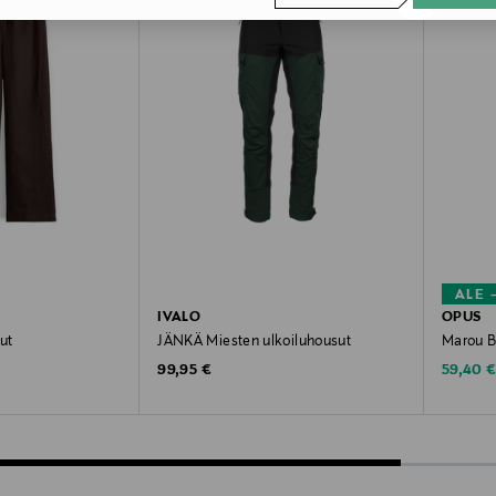
ALE 
IVALO
OPUS
ut
JÄNKÄ Miesten ulkoiluhousut
Marou B
Original Price
Discoun
e
99,95 €
59,40 