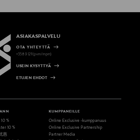
ASIAKASPALVELU
OTA YHTEYTTÄ
+358 9 1211(pvm/mpm)
USEIN KYSYTTYÄ
ETUJEN EHDOT
MANN
KUMPPANEILLE
t 10 %
Online Exclusive -kumppanuus
ster 10 %
Online Exclusive Partnership
优惠
Partner Media