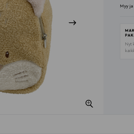
Myy ja
MAK
PAK
Nyt 
kaik