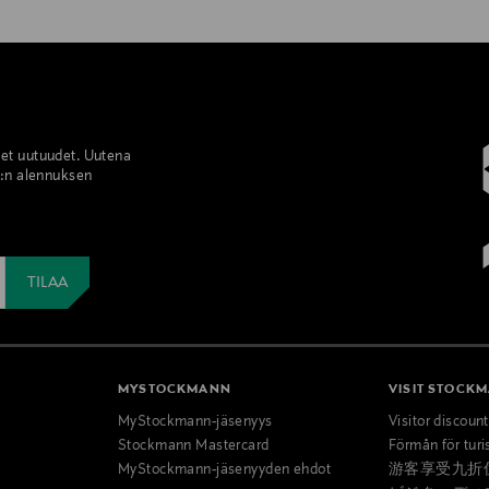
set uutuudet. Uutena
%:n alennuksen
MYSTOCKMANN
VISIT STOCK
MyStockmann-jäsenyys
Visitor discoun
Stockmann Mastercard
Förmån för turi
MyStockmann-jäsenyyden ehdot
游客享受九折