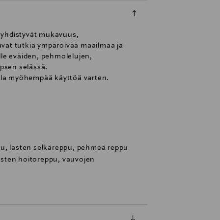
nä yhdistyvät mukavuus,
kavat tutkia ympäröivää maailmaa ja
lle eväiden, pehmolelujen,
apsen selässä.
lella myöhempää käyttöä varten.
u, lasten selkäreppu, pehmeä reppu
lasten hoitoreppu, vauvojen