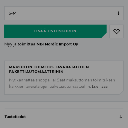
null
null
LISÄÄ OSTOSKORIIN
Myy ja toimittaa
NBI Nordic Import Oy
MAKSUTON TOIMITUS TAVARATALOJEN
PAKETTIAUTOMAATTEIHIN
Nyt kannattaa shoppailla! Saat maksuttoman toimituksen
kaikkien tavaratalojen pakettiautomaatteihin.
Lue lisää
Tuotetiedot
Miellyttävän tuntuiset ja laadukkaat NEQI-