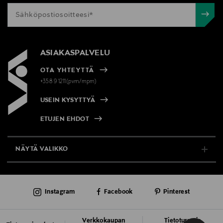
ASIAKASPALVELU
OTA YHTEYTTÄ
+358 9 1211(pvm/mpm)
USEIN KYSYTTYÄ
ETUJEN EHDOT
NÄYTÄ VALIKKO
TUKI & INFO
Instagram
Facebook
Pinterest
AJANKOHTAISTA
PALVELUT
Verkkokaupan
Tietoturva ja