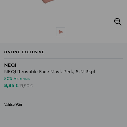
ONLINE EXCLUSIVE
NEQI
NEQI Reusable Face Mask Pink, S-M 3kpl
50% Alennus
Original Price
Discounted Price
9,95 €
19,90 €
Valitse
Väri