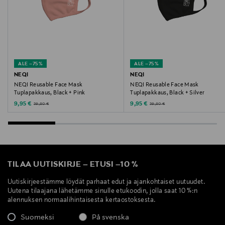
ALE –75%
ALE –75%
NEQI
NEQI
NEQI Reusable Face Mask
NEQI Reusable Face Mask
Tuplapakkaus, Black + Pink
Tuplapakkaus, Black + Silver
Discounted Price
Discounted Price
Original Price
Original Price
9,95 €
9,95 €
39,80 €
39,80 €
TILAA UUTISKIRJE
–
ETUSI
–
10 %
Uutiskirjeestämme löydät parhaat edut ja ajankohtaiset uutuudet.
Uutena tilaajana lähetämme sinulle etukoodin, jolla saat 10 %:n
alennuksen normaalihintaisesta kertaostoksesta.
Suomeksi
På svenska