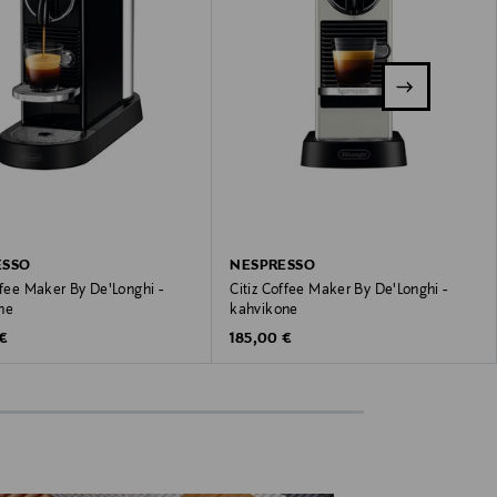
ESSO
NESPRESSO
ffee Maker By De'Longhi -
Citiz Coffee Maker By De'Longhi -
ne
kahvikone
 Price
Original Price
 €
185,00 €