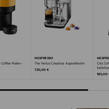
NESPRESSO
NESPR
 Coffee Maker -
The Vertuo Creatista -kapselikeitin
Citiz Co
kahviko
Original Price
720,00 €
Original
185,00