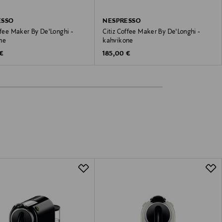
ESSO
NESPRESSO
ffee Maker By De'Longhi -
Citiz Coffee Maker By De'Longhi -
ne
kahvikone
 Price
Original Price
 €
185,00 €