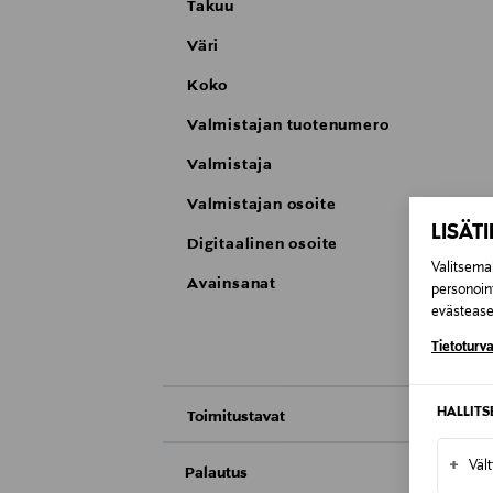
Takuu
Väri
Koko
Valmistajan tuotenumero
Valmistaja
Valmistajan osoite
LISÄT
Digitaalinen osoite
Valitsemal
Avainsanat
personoin
evästeaset
Tietoturva
HALLIT
Toimitustavat
Nouto tavaratalosta
+
Väl
Palautus