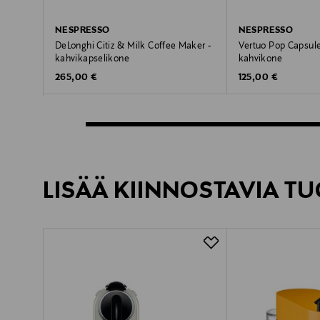
NESPRESSO
NESPRESSO
DeLonghi Citiz & Milk Coffee Maker -
Vertuo Pop Capsule
kahvikapselikone
kahvikone
Original Price
Original Price
265,00 €
125,00 €
LISÄÄ KIINNOSTAVIA TU