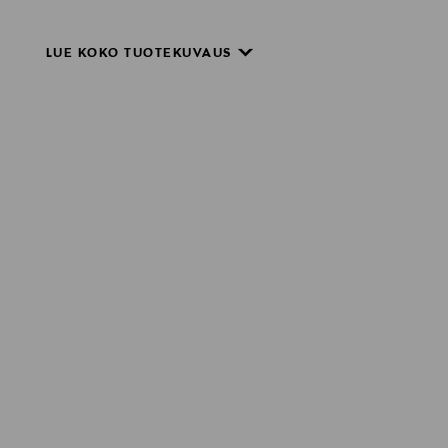
LUE KOKO TUOTEKUVAUS
 lämpötilassa, joka on välttämätön
ttamisen.
n aikaa suosikkikahvin nauttimiseen.