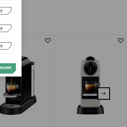
luessa tuotteen vastaanottamisesta.
sy
tuotteen koosta riippuen
sy
lla valittuun osoitteeseen.
sy
KAIKKI