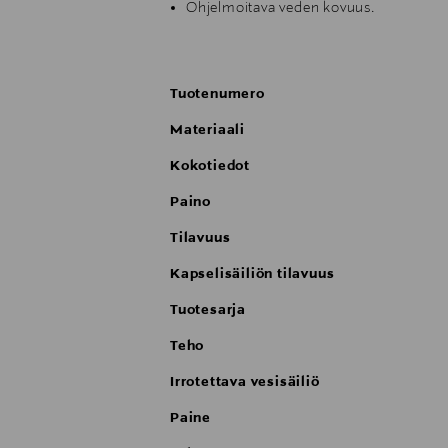
Ohjelmoitava veden kovuus.
1,5 l:n irrotettava säiliö.
Automaattinen sammutus 9 minuutin k
Jokaisen laitteen mukana toimitetaan 
Tuotenumero
Materiaali
Täysautomaattisella höyrysuuttimella vo
lattetaiteen luomiseen.
Kokotiedot
Digitaalinäyttö ohjaa käyttäjää noudatt
Paino
Automaattinen höyrysuutin puhdistaa its
Tilavuus
Lisätietoja löydät tästä: https://www.s
Kapselisäiliön tilavuus
Tuotesarja
Teho
Irrotettava vesisäiliö
Paine