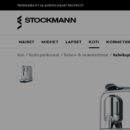
TAVARATALOT JA AUKIOLOAJAT
PALVELUT
NAISET
MIEHET
LAPSET
KOTI
KOSMETII
Koti
Kodin pienkoneet
Kahvin- & vedenkeittimet
Kahvikap