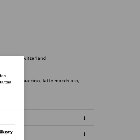
ausanne, Switzerland
sten
e latte, cappuccino, latte macchiato,
muuttaa
äksytty