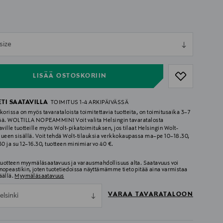
ull
size
ull
LISÄÄ OSTOSKORIIN
ETI SAATAVILLA
TOIMITUS 1-4 ARKIPÄIVÄSSÄ
korissa on myös tavarataloista toimitettavia tuotteita, on toimitusaika 3–7
ää. WOLTILLA NOPEAMMIN! Voit valita Helsingin tavaratalosta
aville tuotteille myös Wolt-pikatoimituksen, jos tilaat Helsingin Wolt-
lueen sisällä. Voit tehdä Wolt-tilauksia verkkokaupassa ma–pe 10–18.30,
.30 ja su 12–16.30, tuotteen minimiarvo 40 €.
 tuotteen myymäläsaatavuus ja varausmahdollisuus alta. Saatavuus voi
nopeastikin, joten tuotetiedoissa näyttämämme tieto pitää aina varmistaa
äällä.
Myymäläsaatavuus
VARAA TAVARATALOON
elsinki