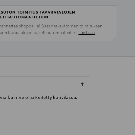
SUTON TOIMITUS TAVARATALOJEN
ETTIAUTOMAATTEIHIN
kannattaa shoppailla! Saat maksuttoman toimituksen
kien tavaratalojen pakettiautomaatteihin.
Lue lisää
na kuin ne olisi keitetty kahvilassa.