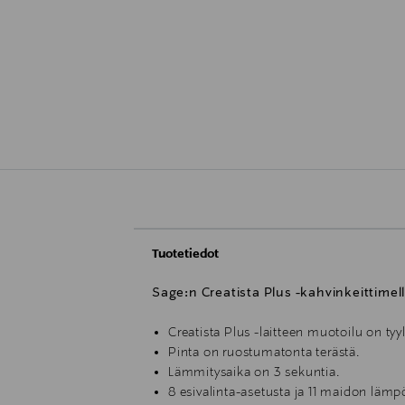
Tuotetiedot
Sage:n Creatista Plus -kahvinkeittimell
Creatista Plus -laitteen muotoilu on tyyl
Pinta on ruostumatonta terästä.
Lämmitysaika on 3 sekuntia.
8 esivalinta-asetusta ja 11 maidon lämpö