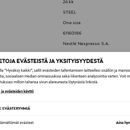
24 kk
STEEL
One size
61160186
Nestlé Nespresso S.A.
Avenue de Rhodanie 40, 1007 L
IETOJA EVÄSTEISTÄ JA YKSITYISYYDESTÄ
Info@nespresso.fi
la “Hyväksy kaikki”, sallit evästeiden tallentamisen laitteellesi sisällön ja maino
Ristretto, espresso, lungo, caff
tia, sosiaalisen median ominaisuuksia sekä liikenteen analysointia varten. Voit 
kahvinkeitin
uksiasi milloin tahansa sivun alareunasta löytyvästä linkistä.
 ja evästeiden käyttö
SE EVÄSTERYHMIÄ
0,00 €
ttämättömät evästeet
Aina hyv