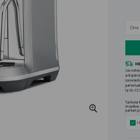
n
One 
n
H
Jos ostos
arkipäiv
toimitett
palvelua
la 10–17
Tarkista
muuttua 
paikan p
H