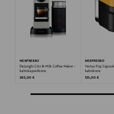
NESPRESSO
NESPRESSO
DeLonghi Citiz & Milk Coffee Maker -
Vertuo Pop Capsule
kahvikapselikone
kahvikone
Original Price
Original Price
265,00 €
125,00 €