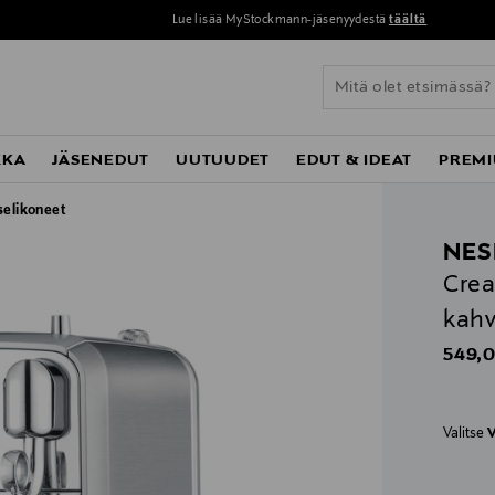
Lue lisää MyStockmann-jäsenyydestä
täältä
KKA
JÄSENEDUT
UUTUUDET
EDUT & IDEAT
PREMI
selikoneet
NES
Crea
kahv
Origin
549,0
Valitse
V