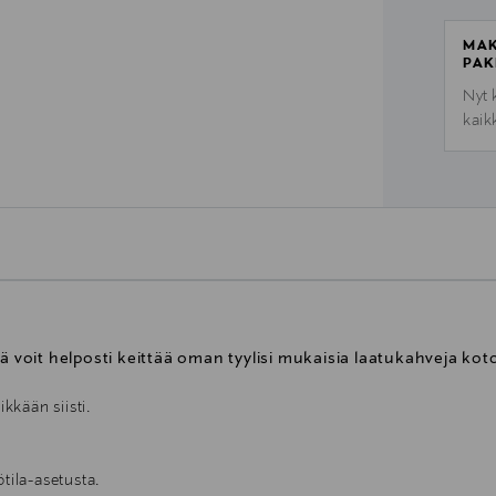
MAK
PAK
Nyt 
kaik
ä voit helposti keittää oman tyylisi mukaisia laatukahveja koto
ikkään siisti.
tila-asetusta.