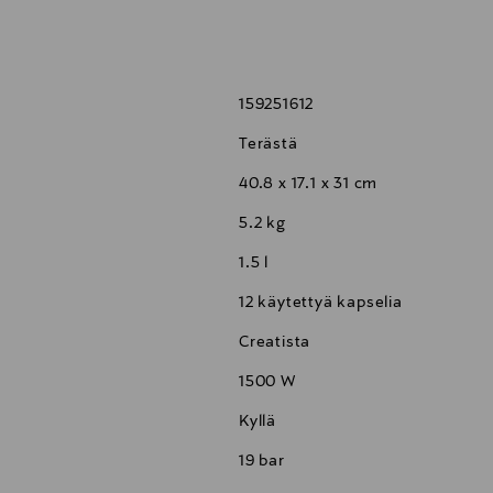
uluttua.
maitokannu (ruostumatonta terästä).
159251612
Terästä
idaan nyt luoda kotona täydellisesti teksturoitua maitoa halutussa
40.8 x 17.1 x 31 cm
amaan useita vaihtoehtoisia kahvireseptejä sekä sallii niiden mukau
5.2 kg
e itsensä, varmistaen laitteen vähäisen puhdistustarpeen ja lisäte
1.5 l
ageappliances.com/uk/en/products/nespresso/bne800.html
12 käytettyä kapselia
Creatista
1500 W
Kyllä
19 bar