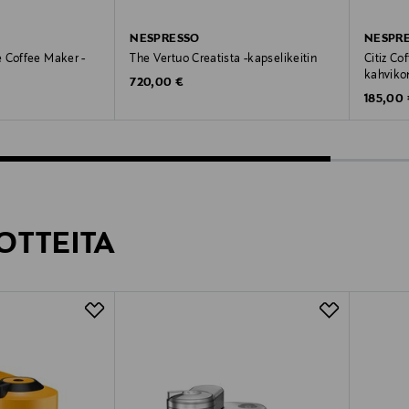
NESPRESSO
NESPR
 Coffee Maker -
The Vertuo Creatista -kapselikeitin
Citiz Co
kahviko
Original Price
720,00 €
Original
185,00
OTTEITA