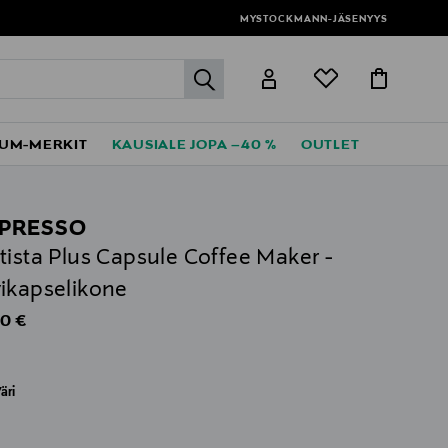
MYSTOCKMANN-JÄSENYYS
label.header.go
UM-MERKIT
KAUSIALE JOPA –40 %
OUTLET
PRESSO
tista Plus Capsule Coffee Maker -
ikapselikone
al Price
0 €
äri