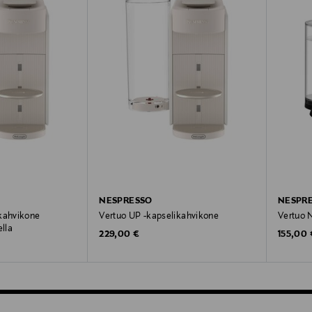
NESPRESSO
NESPR
ikahvikone
Vertuo UP -kapselikahvikone
Vertuo N
lla
Original Price
Original
229,00 €
155,00 