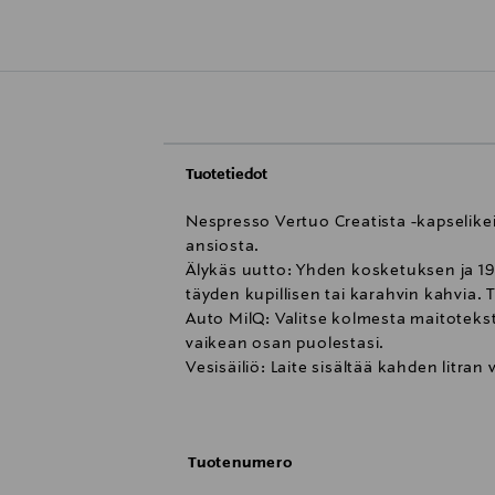
Tuotetiedot
Nespresso Vertuo Creatista -kapselikei
ansiosta.
Älykäs uutto: Yhden kosketuksen ja 19 
täyden kupillisen tai karahvin kahvia.
Auto MilQ: Valitse kolmesta maitotekst
vaikean osan puolestasi.
Vesisäiliö: Laite sisältää kahden litran
pientä kapselia/6 isoa kapseliaMyynti
Nespresso Vertuo Creatista -kapselikeit
Maitokannu ruostumattomasta teräkse
Tuotenumero
Maitosauvan puhdistutyökalu