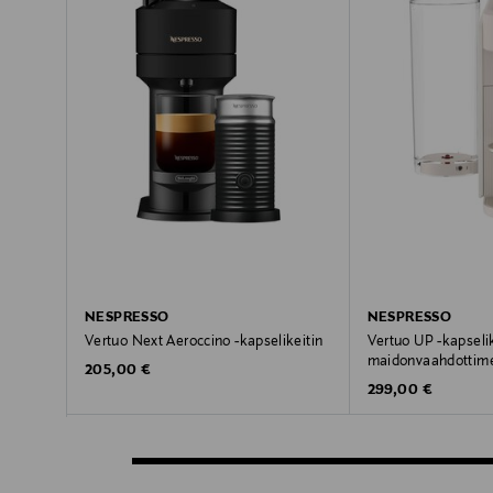
NESPRESSO
NESPRESSO
Vertuo Next Aeroccino -kapselikeitin
Vertuo UP -kapsel
maidonvaahdottime
Original Price
205,00 €
Original Price
299,00 €