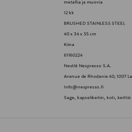
metallia ja muovia
12 kk
BRUSHED STAINLESS STEEL
40 x 34 x 35 cm
Kiina
61160224
Nestlé Nespresso S.A.
Avenue de Rhodanie 40, 1007 L
Info@nespresso.fi
Sage, kapselikeitin, koti, keittiö