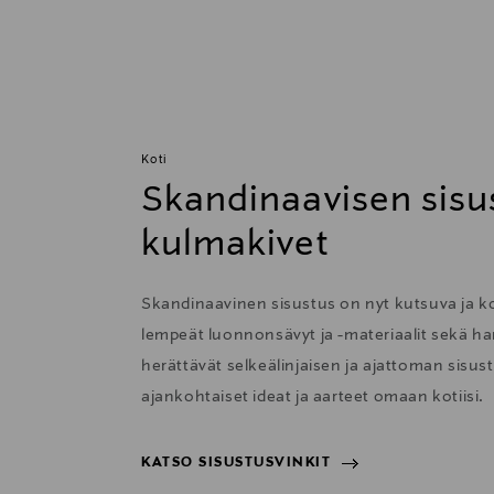
Koti
Skandinaavisen sisu
kulmakivet
Skandinaavinen sisustus on nyt kutsuva ja 
lempeät luonnonsävyt ja -materiaalit sekä har
herättävät selkeälinjaisen ja ajattoman sisu
ajankohtaiset ideat ja aarteet omaan kotiisi.
KATSO SISUSTUSVINKIT