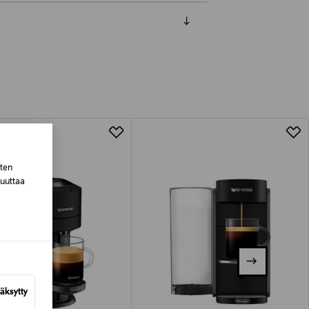
luessa tuotteen vastaanottamisesta.
tuotteen koosta riippuen
lla valittuun osoitteeseen.
sten
muuttaa
äksytty