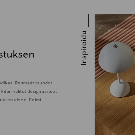
Inspiroidu
stuksen
kodikas. Pehmeät muodot,
kiten valitut designaarteet
stuksen eloon. Poimi