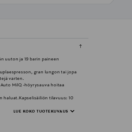
än uuton ja 19 barin paineen
 tuplaespresson, gran lungon tai jopa
tejä varten.
un Auto MilQ -höyrysauva hoitaa
in haluat.Kapselisäiliön tilavuus: 10
LUE KOKO TUOTEKUVAUS