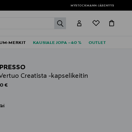
MYSTOCKMANN-JÄSENYYS
label.header.go
UM-MERKIT
KAUSIALE JOPA –40 %
OUTLET
PRESSO
Vertuo Creatista -kapselikeitin
al Price
0 €
äri