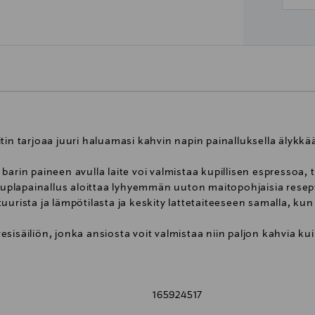
tin tarjoaa juuri haluamasi kahvin napin painalluksella älykkä
barin paineen avulla laite voi valmistaa kupillisen espressoa,
 Tuplapainallus aloittaa lyhyemmän uuton maitopohjaisia resep
uurista ja lämpötilasta ja keskity lattetaiteeseen samalla, k
 vesisäiliön, jonka ansiosta voit valmistaa niin paljon kahvia ku
pakkaukseen sisältyy:
in
stä
165924517