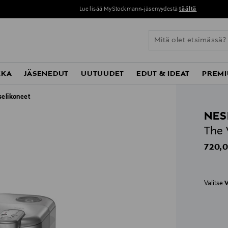
Lue lisää MyStockmann-jäsenyydestä
täältä
KKA
JÄSENEDUT
UUTUUDET
EDUT & IDEAT
PREMI
selikoneet
NES
The 
Origin
720,0
Valitse
V