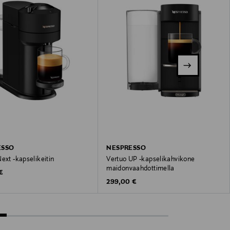
ESSO
NESPRESSO
ext -kapselikeitin
Vertuo UP -kapselikahvikone
maidonvaahdottimella
 Price
€
Original Price
299,00 €