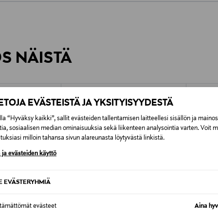
0,00 €
inen tilaukseesi. Voit palauttaa tilaamasi tuotteen 30 vuorokauden ku
0,00 € – 4,90 €
rvitse ilmoittaa palautuksesta etukäteen.
ÖS NÄISTÄ
7,90 €–50,00 € kuljetusyhtiöstä ja 
Alk. 6,90 €, kun toimitus on saatavi
IETOJA EVÄSTEISTÄ JA YKSITYISYYDESTÄ
la “Hyväksy kaikki”, sallit evästeiden tallentamisen laitteellesi sisällön ja maino
tia, sosiaalisen median ominaisuuksia sekä liikenteen analysointia varten. Voit 
uksiasi milloin tahansa sivun alareunasta löytyvästä linkistä.
 ja evästeiden käyttö
SE EVÄSTERYHMIÄ
ttämättömät evästeet
Aina hyv