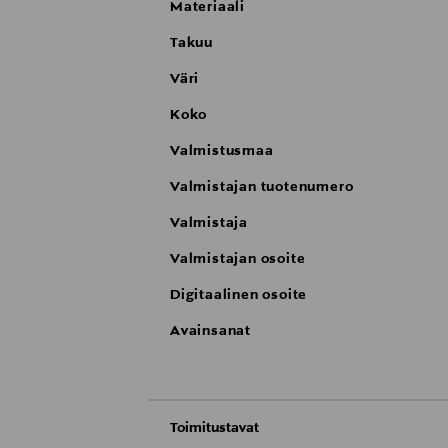
Materiaali
Takuu
Väri
Koko
Valmistusmaa
Valmistajan tuotenumero
Valmistaja
Valmistajan osoite
Digitaalinen osoite
Avainsanat
Toimitustavat