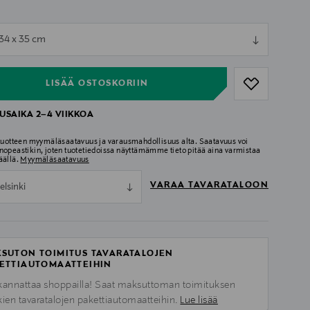
ull
 34 x 35 cm
ull
LISÄÄ OSTOSKORIIN
USAIKA 2–4 VIIKKOA
 tuotteen myymäläsaatavuus ja varausmahdollisuus alta. Saatavuus voi
nopeastikin, joten tuotetiedoissa näyttämämme tieto pitää aina varmistaa
äällä.
Myymäläsaatavuus
VARAA TAVARATALOON
elsinki
SUTON TOIMITUS TAVARATALOJEN
ETTIAUTOMAATTEIHIN
kannattaa shoppailla! Saat maksuttoman toimituksen
kien tavaratalojen pakettiautomaatteihin.
Lue lisää