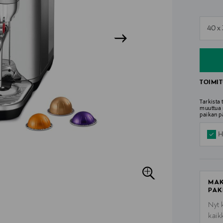
n
40 x
n
TOIMIT
Tarkista
muuttua 
paikan p
H
MAK
PAK
Nyt 
kaik