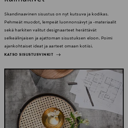
Skandinaavinen sisustus on nyt kutsuva ja kodikas.
Pehmeät muodot, lempeät luonnonsävyt ja -materiaalit
sekä harkiten valitut designaarteet herättävät
selkeälinjaisen ja ajattoman sisustuksen eloon. Poimi
ajankohtaiset ideat ja aarteet omaan kotiisi.
KATSO SISUSTUSVINKIT
NÄYTÄ VÄHEMMÄN
KATSO SISUSTUSVINKIT