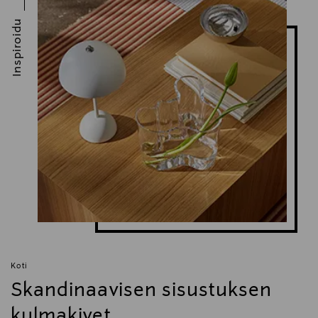
hetkeen
Automaattisammutustoiminto 2 min.
Inspiroidu
Valmistettu 54-prosenttisesti kierrätetystä muovista
Irrotettavan vesisäiliön tilavuus: 1,1 L
Käytettyjen kahvikapseleiden säiliö: 10 pientä kapselia tai
6 isoa kapselia
Säädettävä kuppi-/tippa-alusta
Täysin kierrätettävä myyntipakkaus sisältää 12 kapselin
maistelupakkauksen
Teho: 1500 W
Kapselikeittimen mitat (LxSxK): 14,2 x 42,9 x 31,4 cm
Aeroccinon mitat (LxSxK): 9 x 9 x 19 cm (korkeus 17 cm
ilman alustaa).
Paino: 4,5 kg
Virtajohdon pituus: 75 cm
Energialuokka A+
Koti
Skandinaavisen sisustuksen
kulmakivet