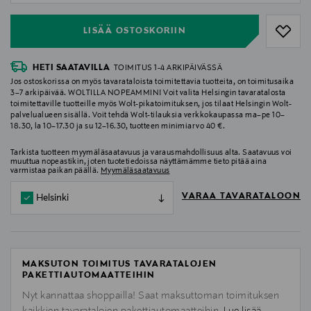
LISÄÄ OSTOSKORIIN
HETI SAATAVILLA
TOIMITUS 1-4 ARKIPÄIVÄSSÄ
Jos ostoskorissa on myös tavarataloista toimitettavia tuotteita, on toimitusaika
3–7 arkipäivää. WOLTILLA NOPEAMMIN! Voit valita Helsingin tavaratalosta
toimitettaville tuotteille myös Wolt-pikatoimituksen, jos tilaat Helsingin Wolt-
palvelualueen sisällä. Voit tehdä Wolt-tilauksia verkkokaupassa ma–pe 10–
18.30, la 10–17.30 ja su 12–16.30, tuotteen minimiarvo 40 €.
Tarkista tuotteen myymäläsaatavuus ja varausmahdollisuus alta. Saatavuus voi
muuttua nopeastikin, joten tuotetiedoissa näyttämämme tieto pitää aina
varmistaa paikan päällä.
Myymäläsaatavuus
VARAA TAVARATALOON
Helsinki
MAKSUTON TOIMITUS TAVARATALOJEN
PAKETTIAUTOMAATTEIHIN
Nyt kannattaa shoppailla! Saat maksuttoman toimituksen