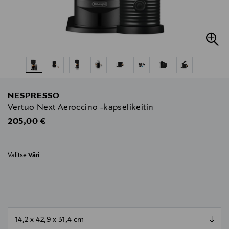
NESPRESSO
Vertuo Next Aeroccino -kapselikeitin
Original Price
205,00 €
Valitse
Väri
null
null