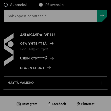
Suomeksi
På svenska
ASIAKASPALVELU
OTA YHTEYTTÄ
+358 9 1211(pvm/mpm)
USEIN KYSYTTYÄ
ETUJEN EHDOT
NÄYTÄ VALIKKO
TUKI & INFO
Instagram
Facebook
Pinterest
AJANKOHTAISTA