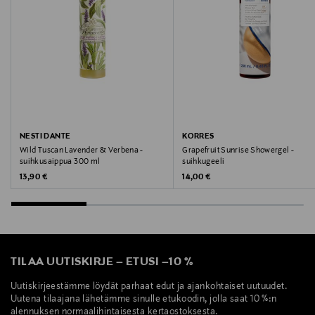
NESTI DANTE
KORRES
Wild Tuscan Lavender & Verbena -
Grapefruit Sunrise Showergel -
suihkusaippua 300 ml
suihkugeeli
Original Price
Original Price
13,90 €
14,00 €
TILAA UUTISKIRJE
–
ETUSI
–
10 %
Uutiskirjeestämme löydät parhaat edut ja ajankohtaiset uutuudet.
Uutena tilaajana lähetämme sinulle etukoodin, jolla saat 10 %:n
alennuksen normaalihintaisesta kertaostoksesta.