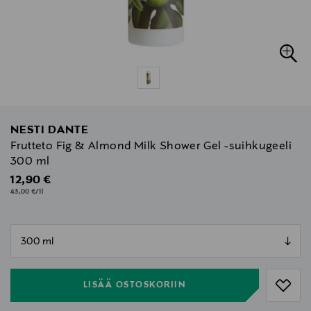
NESTI DANTE
Frutteto Fig & Almond Milk Shower Gel -suihkugeeli
300 ml
Original Price
12,90 €
43,00 €/1l
null
null
LISÄÄ OSTOSKORIIN