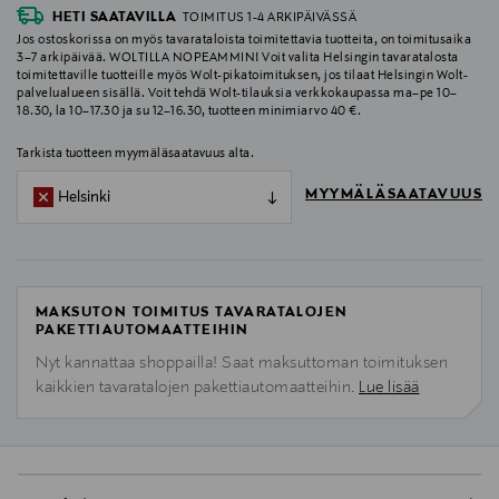
HETI SAATAVILLA
TOIMITUS 1-4 ARKIPÄIVÄSSÄ
Jos ostoskorissa on myös tavarataloista toimitettavia tuotteita, on toimitusaika
3–7 arkipäivää. WOLTILLA NOPEAMMIN! Voit valita Helsingin tavaratalosta
toimitettaville tuotteille myös Wolt-pikatoimituksen, jos tilaat Helsingin Wolt-
palvelualueen sisällä. Voit tehdä Wolt-tilauksia verkkokaupassa ma–pe 10–
18.30, la 10–17.30 ja su 12–16.30, tuotteen minimiarvo 40 €.
Tarkista tuotteen myymäläsaatavuus alta.
MYYMÄLÄSAATAVUUS
Helsinki
MAKSUTON TOIMITUS TAVARATALOJEN
PAKETTIAUTOMAATTEIHIN
Nyt kannattaa shoppailla! Saat maksuttoman toimituksen
kaikkien tavaratalojen pakettiautomaatteihin.
Lue lisää