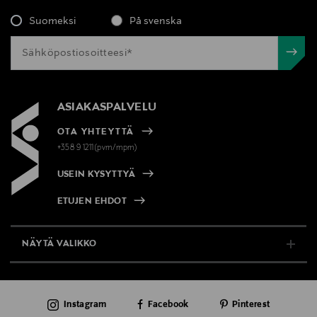
Suomeksi
På svenska
ASIAKASPALVELU
OTA YHTEYTTÄ
+358 9 1211(pvm/mpm)
USEIN KYSYTTYÄ
ETUJEN EHDOT
NÄYTÄ VALIKKO
TUKI & INFO
Instagram
Facebook
Pinterest
AJANKOHTAISTA