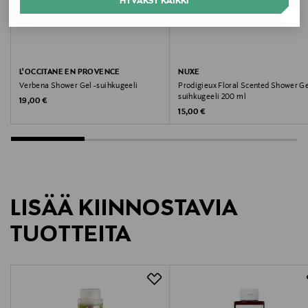
HYVÄKSY KAIKKI
Valmistaja
New Organics Oy
Valmistajan osoite
L'OCCITANE EN PROVENCE
NUXE
Verbena Shower Gel -suihkugeeli
Prodigieux Floral Scented Shower Ge
Amerintie 1, 04320, Tuusula, Finland
suihkugeeli 200 ml
Original Price
19,00 €
Original Price
15,00 €
Digitaalinen osoite
https://boreas.fi/pages/ota-yhteytta
Avainsanat
LISÄÄ KIINNOSTAVIA
Nesti Dante, suihkugeeli, suihkusaippua, ihonhoito,
TUOTTEITA