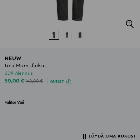
NEUW
Lola Mom -farkut
60% Alennus
Original Price
Discounted Price
59,00 €
149,00 €
OUTLET
Valitse
Väri
LÖYDÄ OMA KOKOSI