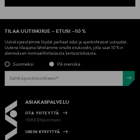
TILAA UUTISKIRJE
–
ETUSI
–
10 %
Uutiskirjeestämme löydät parhaat edut ja ajankohtaiset uutuudet.
Uutena tilaajana lähetämme sinulle etukoodin, jolla saat 10 %:n
alennuksen normaalihintaisesta kertaostoksesta.
Suomeksi
På svenska
ASIAKASPALVELU
OTA YHTEYTTÄ
+358 9 1211(pvm/mpm)
USEIN KYSYTTYÄ