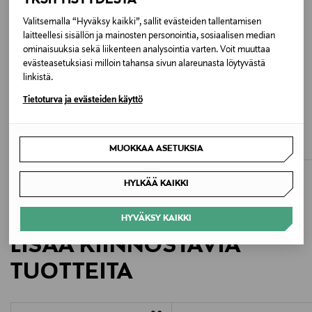
Valitsemalla “Hyväksy kaikki”, sallit evästeiden tallentamisen
Pesulämpötila
laitteellesi sisällön ja mainosten personointia, sosiaalisen median
ominaisuuksia sekä liikenteen analysointia varten. Voit muuttaa
30 °C
evästeasetuksiasi milloin tahansa sivun alareunasta löytyvästä
linkistä.
Väri
Tietoturva ja evästeiden käyttö
ALE –61%
ALE –61%
0056 FORUM
LEE
JCSOPHIE
Classic Straight Plus -farkut
Kiss-farkut
Valmistusmaa
Discounted Price
Discounted Price
Original Price
Original Price
39,00 €
55,00 €
MUOKKAA ASETUKSIA
99,90 €
139,90 €
Turkki
HYLKÄÄ KAIKKI
Valmistajan tuotenumero
HYVÄKSY KAIKKI
N33J02
LISÄÄ KIINNOSTAVIA
Valmistaja
TUOTTEITA
THREE BY ONE EUROPE AB