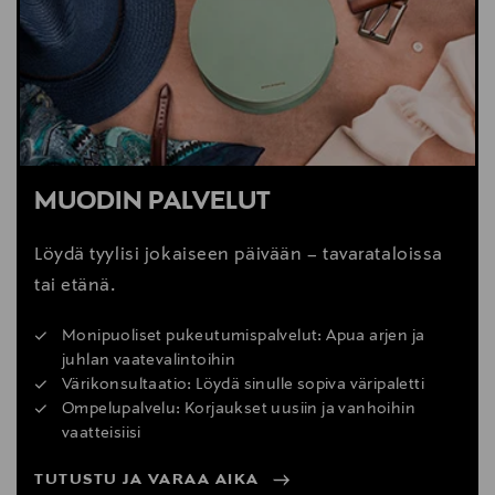
MUODIN PALVELUT
Löydä tyylisi jokaiseen päivään – tavarataloissa
tai etänä.
Monipuoliset pukeutumispalvelut: Apua arjen ja
juhlan vaatevalintoihin
Värikonsultaatio: Löydä sinulle sopiva väripaletti
Ompelupalvelu: Korjaukset uusiin ja vanhoihin
vaatteisiisi
TUTUSTU JA VARAA AIKA