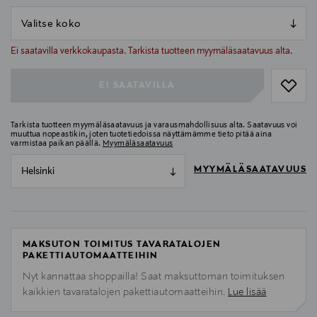
null
null
Ei saatavilla verkkokaupasta. Tarkista tuotteen myymäläsaatavuus alta.
EI SAATAVILLA
Tarkista tuotteen myymäläsaatavuus ja varausmahdollisuus alta. Saatavuus voi
muuttua nopeastikin, joten tuotetiedoissa näyttämämme tieto pitää aina
varmistaa paikan päällä.
Myymäläsaatavuus
MYYMÄLÄSAATAVUUS
Helsinki
MAKSUTON TOIMITUS TAVARATALOJEN
PAKETTIAUTOMAATTEIHIN
Nyt kannattaa shoppailla! Saat maksuttoman toimituksen
kaikkien tavaratalojen pakettiautomaatteihin.
Lue lisää