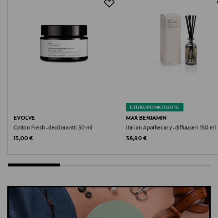
Valmistajan osoite
Tulegatan 35 (Kv), 113 53 Stockholm, Sweden
Digitaalinen osoite
neuwdenim@threebyone.com.au
Avainsanat
neuw, farkut, farkkuhousut, denimhousut, kapeat
ETUKUPONKITUOTE
farkut, kapenevat farkut
EVOLVE
MAX BENJAMIN
Cotton Fresh -deodorantti 30 ml
Italian Apothecary -diffuuseri 150 ml
Original Price
Original Price
15,00 €
38,90 €