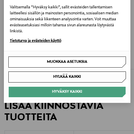
Materiaali
Valitsemalla “Hyväksy kaikki”, sallit evästeiden tallentamisen
69 % puuvilla, 29 % viskoosi, 2 % elastaani
laitteellesi sisällön ja mainosten personointia, sosiaalisen median
ominaisuuksia sekä liikenteen analysointia varten. Voit muuttaa
Pesuohjeet
evästeasetuksiasi milloin tahansa sivun alareunasta löytyvästä
linkistä.
Konepesu
Tietoturva ja evästeiden käyttö
ETUKUPONKITUOTE
ALE –60%
Pesulämpötila
FILIPPA K
NEUW
Lola Super Stretch -farkut
Lola Mom -farkut
30 °C
MUOKKAA ASETUKSIA
Original Price
Discounted Price
Original Price
170,00 €
59,00 €
149,00 €
Väri
HYLKÄÄ KAIKKI
6967 DARK VINTAGE INDIGO
HYVÄKSY KAIKKI
Koko
LISÄÄ KIINNOSTAVIA
26/30
TUOTTEITA
Valmistusmaa
Kiina