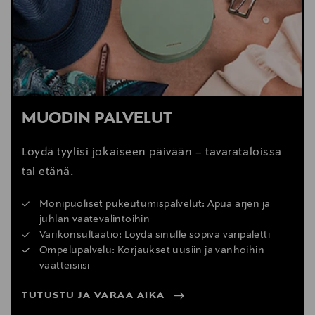
MUODIN PALVELUT
Löydä tyylisi jokaiseen päivään – tavarataloissa
tai etänä.
Monipuoliset pukeutumispalvelut: Apua arjen ja
juhlan vaatevalintoihin
Värikonsultaatio: Löydä sinulle sopiva väripaletti
Ompelupalvelu: Korjaukset uusiin ja vanhoihin
vaatteisiisi
TUTUSTU JA VARAA AIKA