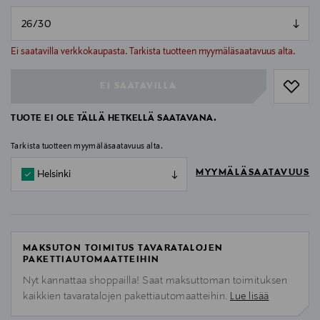
null
null
Ei saatavilla verkkokaupasta. Tarkista tuotteen myymäläsaatavuus alta.
EI SAATAVILLA
TUOTE EI OLE TÄLLÄ HETKELLÄ SAATAVANA.
Tarkista tuotteen myymäläsaatavuus alta.
MYYMÄLÄSAATAVUUS
Helsinki
MAKSUTON TOIMITUS TAVARATALOJEN
PAKETTIAUTOMAATTEIHIN
Nyt kannattaa shoppailla! Saat maksuttoman toimituksen
kaikkien tavaratalojen pakettiautomaatteihin.
Lue lisää