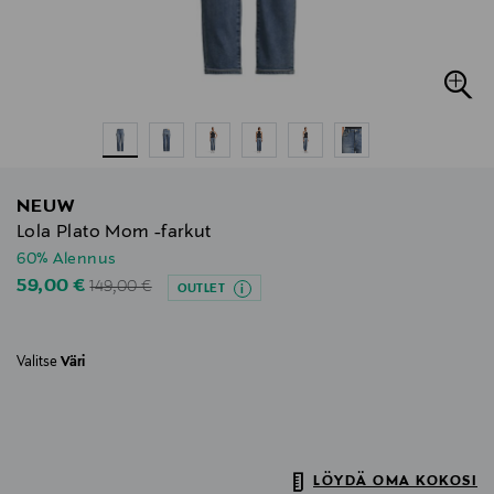
NEUW
Lola Plato Mom -farkut
60% Alennus
Original Price
Discounted Price
59,00 €
149,00 €
OUTLET
Valitse
Väri
LÖYDÄ OMA KOKOSI