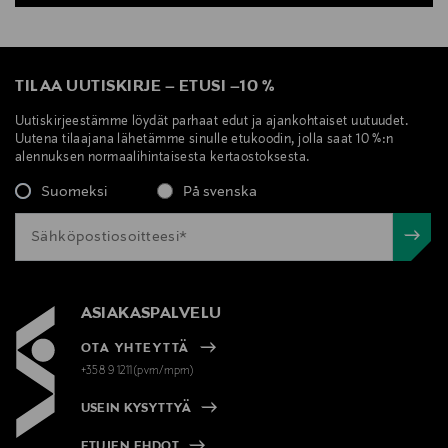
TILAA UUTISKIRJE
–
ETUSI
–
10 %
Uutiskirjeestämme löydät parhaat edut ja ajankohtaiset uutuudet.
Uutena tilaajana lähetämme sinulle etukoodin, jolla saat 10 %:n
alennuksen normaalihintaisesta kertaostoksesta.
Suomeksi
På svenska
ASIAKASPALVELU
OTA YHTEYTTÄ
+358 9 1211(pvm/mpm)
USEIN KYSYTTYÄ
ETUJEN EHDOT