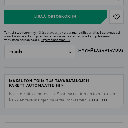
null
LISÄÄ OSTOSKORIIN
Tarkista tuotteen myymäläsaatavuus ja varausmahdollisuus alta. Saatavuus voi
muuttua nopeastikin, joten tuotetiedoissa näyttämämme tieto pitää aina
varmistaa paikan päällä.
Myymäläsaatavuus
MYYMÄLÄSAATAVUUS
Helsinki
MAKSUTON TOIMITUS TAVARATALOJEN
PAKETTIAUTOMAATTEIHIN
Nyt kannattaa shoppailla! Saat maksuttoman toimituksen
kaikkien tavaratalojen pakettiautomaatteihin.
Lue lisää