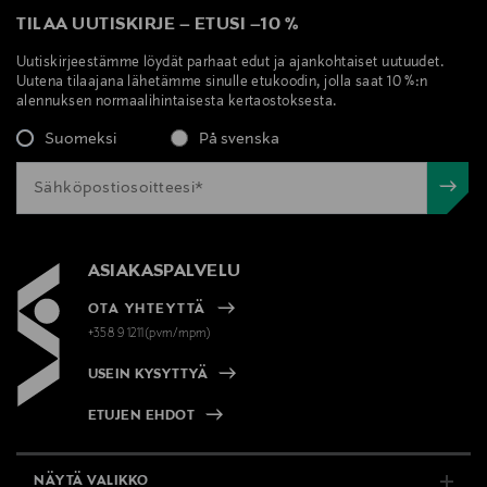
TILAA UUTISKIRJE
–
ETUSI
–
10 %
Uutiskirjeestämme löydät parhaat edut ja ajankohtaiset uutuudet.
Uutena tilaajana lähetämme sinulle etukoodin, jolla saat 10 %:n
alennuksen normaalihintaisesta kertaostoksesta.
Suomeksi
På svenska
ASIAKASPALVELU
OTA YHTEYTTÄ
+358 9 1211(pvm/mpm)
USEIN KYSYTTYÄ
ETUJEN EHDOT
NÄYTÄ VALIKKO