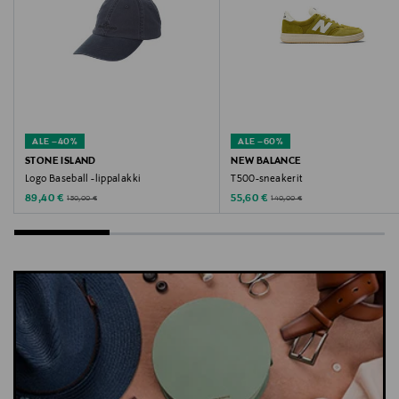
ALE –40%
ALE –60%
STONE ISLAND
NEW BALANCE
Logo Baseball -lippalakki
T500-sneakerit
Discounted Price
Discounted Price
Original Price
Original Price
89,40 €
55,60 €
150,00 €
140,00 €