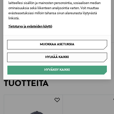
laitteellesi sisällön ja mainosten personointia, sosiaalisen median
Valmistaja
ominaisuuksia sekä liikenteen analysointia varten. Voit muuttaa
New Balance Europe BV
evästeasetuksiasi milloin tahansa sivun alareunasta löytyvästä
linkistä.
ETUKUPONKITUOTE
ETUKUPONKITUOTE
UUTTA
Valmistajan osoite
Tietoturva ja evästeiden käyttö
MAC JEANS
MAX MARA WEEKEND
Dream Wide -farkut
WkdRazza Short -takki
Postbus 337, 5201 AH ’s-Hertogenbosch, Netherlands
Original Price
Original Price
125,00 €
335,00 €
MUOKKAA ASETUKSIA
Digitaalinen osoite
customercare@newbalance.eu
HYLKÄÄ KAIKKI
Avainsanat
HYVÄKSY KAIKKI
LISÄÄ KIINNOSTAVIA
New Balance, lenkkarit, urheilukengät, jalkineet,
TUOTTEITA
vapaa-ajan kengät