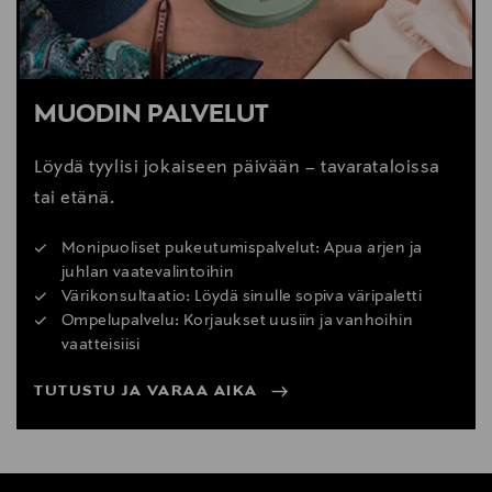
MUODIN PALVELUT
Löydä tyylisi jokaiseen päivään – tavarataloissa
tai etänä.
Monipuoliset pukeutumispalvelut: Apua arjen ja
juhlan vaatevalintoihin
Värikonsultaatio: Löydä sinulle sopiva väripaletti
Ompelupalvelu: Korjaukset uusiin ja vanhoihin
vaatteisiisi
TUTUSTU JA VARAA AIKA