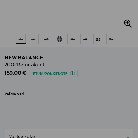
NEW BALANCE
2002R-sneakerit
Original Price
159,00 €
ETUKUPONKITUOTE
Valitse
Väri
null