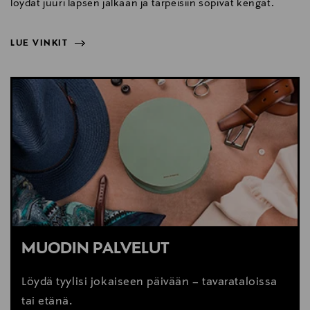
löydät juuri lapsen jalkaan ja tarpeisiin sopivat kengät.
LUE VINKIT
NÄYTÄ VÄHEMMÄN
LUE VINKIT
MUODIN PALVELUT
Löydä tyylisi jokaiseen päivään – tavarataloissa
tai etänä.