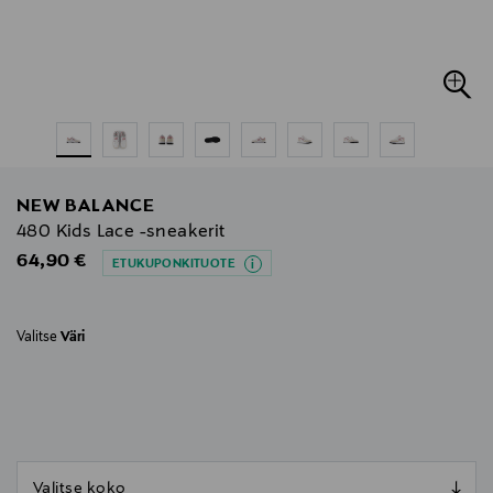
NEW BALANCE
480 Kids Lace -sneakerit
Original Price
64,90 €
ETUKUPONKITUOTE
Valitse
Väri
null