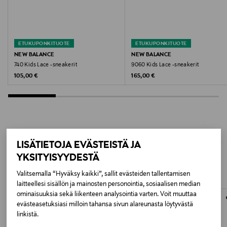
Valmistajan tuotenumero
GB480
Valmistaja
ETUKUPONKITUOTE
ETUKUPONKITUOTE
NEW BALANCE
NEW BALANCE
New Balance Europe BV
740 Kids Lace -sneakerit
9060 Kids Lace -sneakerit
Original Price
Original Price
105,00 €
165,00 €
Valmistajan osoite
Postbus 337, 5201 AH ’s-Hertogenbosch, Netherlands
Digitaalinen osoite
LISÄÄ KIINNOSTAVIA
customercare@newbalance.eu
LISÄTIETOJA EVÄSTEISTÄ JA
YKSITYISYYDESTÄ
TUOTTEITA
Avainsanat
Valitsemalla “Hyväksy kaikki”, sallit evästeiden tallentamisen
laitteellesi sisällön ja mainosten personointia, sosiaalisen median
New Balance, lasten sneakerit, nahkasneakerit,
ominaisuuksia sekä liikenteen analysointia varten. Voit muuttaa
vapaa-ajan kengät, nahkakengät
evästeasetuksiasi milloin tahansa sivun alareunasta löytyvästä
linkistä.