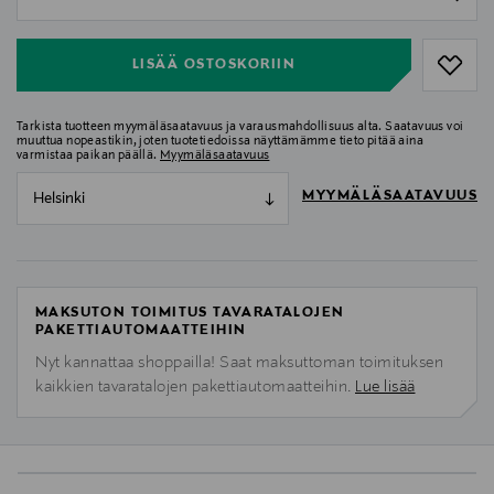
null
LISÄÄ OSTOSKORIIN
Tarkista tuotteen myymäläsaatavuus ja varausmahdollisuus alta. Saatavuus voi
muuttua nopeastikin, joten tuotetiedoissa näyttämämme tieto pitää aina
varmistaa paikan päällä.
Myymäläsaatavuus
MYYMÄLÄSAATAVUUS
Helsinki
MAKSUTON TOIMITUS TAVARATALOJEN
PAKETTIAUTOMAATTEIHIN
Nyt kannattaa shoppailla! Saat maksuttoman toimituksen
kaikkien tavaratalojen pakettiautomaatteihin.
Lue lisää