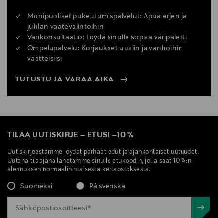
Monipuoliset pukeutumispalvelut: Apua arjen ja
juhlan vaatevalintoihin
Värikonsultaatio: Löydä sinulle sopiva väripaletti
Ompelupalvelu: Korjaukset uusiin ja vanhoihin
vaatteisiisi
TUTUSTU JA VARAA AIKA
TILAA UUTISKIRJE
–
ETUSI
–
10 %
Uutiskirjeestämme löydät parhaat edut ja ajankohtaiset uutuudet.
Uutena tilaajana lähetämme sinulle etukoodin, jolla saat 10 %:n
alennuksen normaalihintaisesta kertaostoksesta.
Suomeksi
På svenska