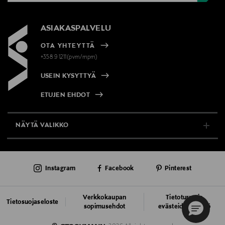
ASIAKASPALVELU
OTA YHTEYTTÄ
+358 9 1211(pvm/mpm)
USEIN KYSYTTYÄ
ETUJEN EHDOT
NÄYTÄ VALIKKO
TUKI & INFO
Instagram
Facebook
Pinterest
AJANKOHTAISTA
PALVELUT
Verkkokaupan
Tietoturva ja
Tietosuojaseloste
sopimusehdot
evästeiden käyttö
VASTUULLISUUS