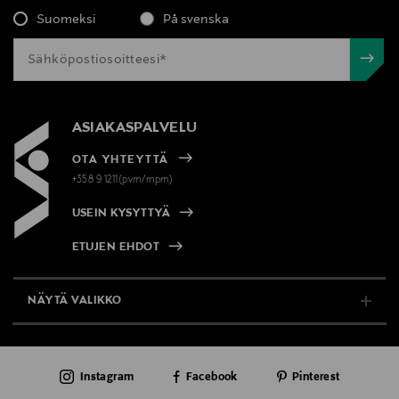
Suomeksi
På svenska
Avainsanat
New Balance, lenkkarit, sneakerit, urheilujalkineet,
vapaa-ajan kengät, juoksukengät
ASIAKASPALVELU
OTA YHTEYTTÄ
+358 9 1211(pvm/mpm)
USEIN KYSYTTYÄ
ETUJEN EHDOT
NÄYTÄ VALIKKO
TUKI & INFO
Instagram
Facebook
Pinterest
AJANKOHTAISTA