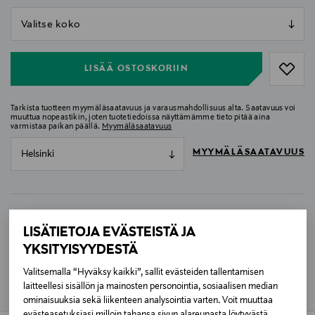
null
null
LISÄÄ OSTOSKORIIN
Tarkista tuotteen myymäläsaatavuus ja varausmahdollisuus alta. Saatavuus voi
muuttua nopeastikin, joten tuotetiedoissa näyttämämme tieto pitää aina
varmistaa paikan päällä.
Myymäläsaatavuus
MYYMÄLÄSAATAVUUS
Helsinki
MAKSUTON TOIMITUS TAVARATALOJEN
LISÄTIETOJA EVÄSTEISTÄ JA
PAKETTIAUTOMAATTEIHIN
YKSITYISYYDESTÄ
Nyt kannattaa shoppailla! Saat maksuttoman toimituksen
Valitsemalla “Hyväksy kaikki”, sallit evästeiden tallentamisen
kaikkien tavaratalojen pakettiautomaatteihin.
Lue lisää
laitteellesi sisällön ja mainosten personointia, sosiaalisen median
ominaisuuksia sekä liikenteen analysointia varten. Voit muuttaa