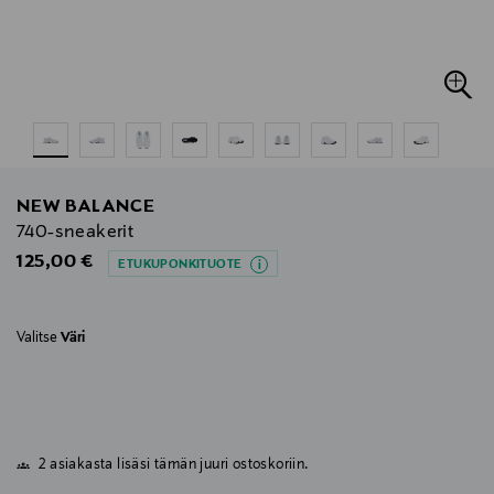
NEW BALANCE
740-sneakerit
Original Price
125,00 €
ETUKUPONKITUOTE
Valitse
Väri
2 asiakasta lisäsi tämän juuri ostoskoriin.