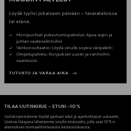
Väri
WW2 WHITE
Löydä tyylisi jokaiseen päivään – tavarataloissa
tai etänä.
Valmistusmaa
Indonesia
Monipuoliset pukeutumispalvelut: Apua arjen ja
juhlan vaatevalintoihin
Värikonsultaatio: Löydä sinulle sopiva väripaletti
Valmistajan tuotenumero
Ompelupalvelu: Korjaukset uusiin ja vanhoihin
U740
vaatteisiisi
Valmistaja
TUTUSTU JA VARAA AIKA
New Balance Europe BV
Valmistajan osoite
Postbus 337, 5201 AH ’s-Hertogenbosch, Netherlands
TILAA UUTISKIRJE
–
ETUSI
–
10 %
Uutiskirjeestämme löydät parhaat edut ja ajankohtaiset uutuudet.
Digitaalinen osoite
Uutena tilaajana lähetämme sinulle etukoodin, jolla saat 10 %:n
alennuksen normaalihintaisesta kertaostoksesta.
customercare@newbalance.eu