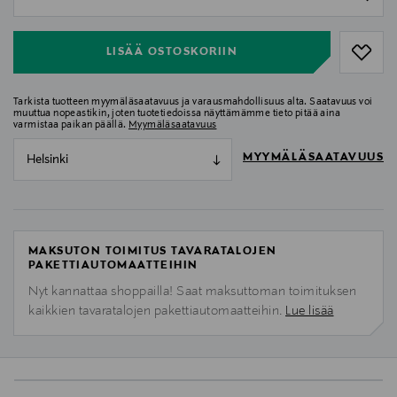
null
LISÄÄ OSTOSKORIIN
Tarkista tuotteen myymäläsaatavuus ja varausmahdollisuus alta. Saatavuus voi
muuttua nopeastikin, joten tuotetiedoissa näyttämämme tieto pitää aina
varmistaa paikan päällä.
Myymäläsaatavuus
MYYMÄLÄSAATAVUUS
Helsinki
MAKSUTON TOIMITUS TAVARATALOJEN
PAKETTIAUTOMAATTEIHIN
Nyt kannattaa shoppailla! Saat maksuttoman toimituksen
kaikkien tavaratalojen pakettiautomaatteihin.
Lue lisää