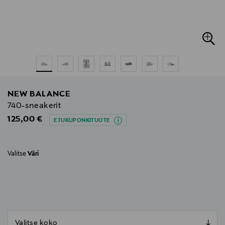
NEW BALANCE
740-sneakerit
Original Price
125,00 €
ETUKUPONKITUOTE
Valitse
Väri
null