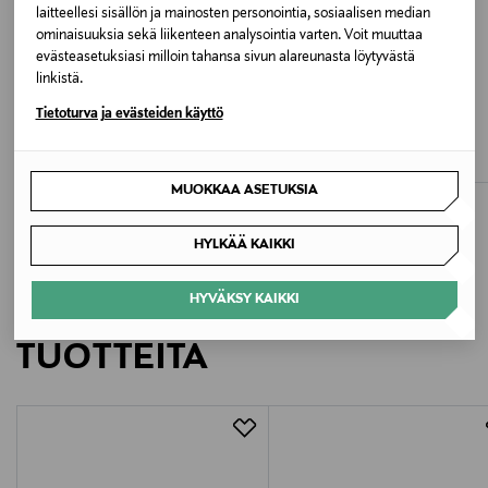
laitteellesi sisällön ja mainosten personointia, sosiaalisen median
Valmistajan tuotenumero
ominaisuuksia sekä liikenteen analysointia varten. Voit muuttaa
U7405I7
evästeasetuksiasi milloin tahansa sivun alareunasta löytyvästä
linkistä.
ETUKUPONKITUOTE
ETUKUPONKITUOTE
Valmistaja
Tietoturva ja evästeiden käyttö
NEW BALANCE
NEW BALANCE
740-sneakerit
740-sneakerit
New Balance Europe BV
Original Price
Original Price
125,00 €
129,00 €
MUOKKAA ASETUKSIA
Valmistajan osoite
Postbus 337, 5201 AH ’s-Hertogenbosch, Netherlands
HYLKÄÄ KAIKKI
Digitaalinen osoite
HYVÄKSY KAIKKI
LISÄÄ KIINNOSTAVIA
customercare@newbalance.eu
TUOTTEITA
Avainsanat
lenkkarit, sneakerit, urheilukengät, vapaa-ajan
kengät, tennarit, New Balance