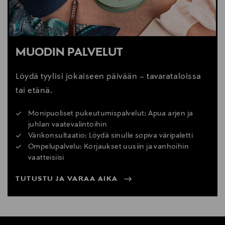
MUODIN PALVELUT
Löydä tyylisi jokaiseen päivään – tavarataloissa
tai etänä.
Monipuoliset pukeutumispalvelut: Apua arjen ja
juhlan vaatevalintoihin
Värikonsultaatio: Löydä sinulle sopiva väripaletti
Ompelupalvelu: Korjaukset uusiin ja vanhoihin
vaatteisiisi
TUTUSTU JA VARAA AIKA