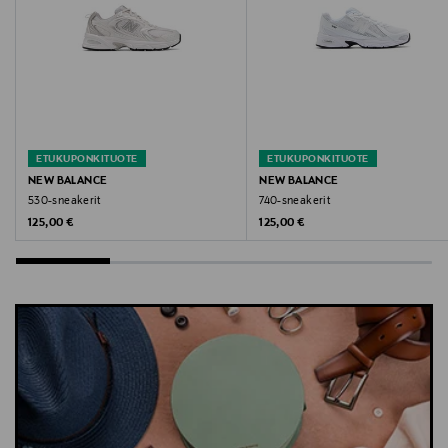
ETUKUPONKITUOTE
ETUKUPONKITUOTE
NEW BALANCE
NEW BALANCE
530-sneakerit
740-sneakerit
Original Price
Original Price
125,00 €
125,00 €