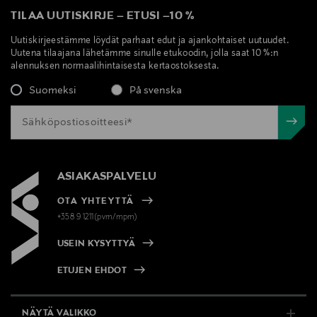
TILAA UUTISKIRJE
–
ETUSI
–
10 %
Uutiskirjeestämme löydät parhaat edut ja ajankohtaiset uutuudet.
Uutena tilaajana lähetämme sinulle etukoodin, jolla saat 10 %:n
alennuksen normaalihintaisesta kertaostoksesta.
Suomeksi
På svenska
ASIAKASPALVELU
OTA YHTEYTTÄ
+358 9 1211(pvm/mpm)
USEIN KYSYTTYÄ
ETUJEN EHDOT
NÄYTÄ VALIKKO