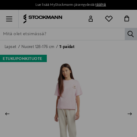
Lue lisää MyStockmann-jäsenyydestä
täältä
Menu
la
ETSI KAIKKI
NAISET
MIEHET
LAPSET
KOTI
KOSMETIIK
Lapset
Nuoret 128-176 cm
T-paidat
ETUKUPONKITUOTE