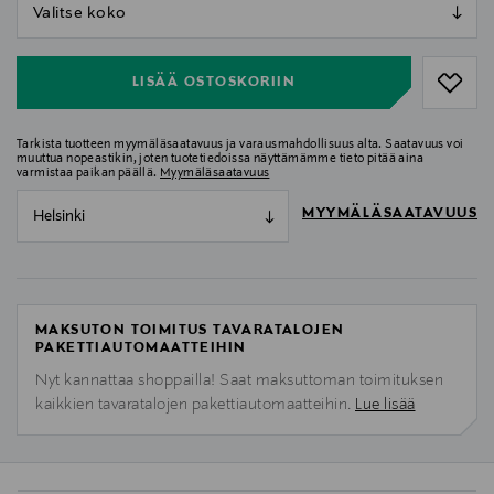
null
null
LISÄÄ OSTOSKORIIN
Tarkista tuotteen myymäläsaatavuus ja varausmahdollisuus alta. Saatavuus voi
muuttua nopeastikin, joten tuotetiedoissa näyttämämme tieto pitää aina
varmistaa paikan päällä.
Myymäläsaatavuus
MYYMÄLÄSAATAVUUS
Helsinki
MAKSUTON TOIMITUS TAVARATALOJEN
PAKETTIAUTOMAATTEIHIN
Nyt kannattaa shoppailla! Saat maksuttoman toimituksen
kaikkien tavaratalojen pakettiautomaatteihin.
Lue lisää