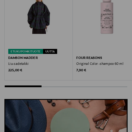
customercare@newbalance.eu
Avainsanat
paita, trikoopaita, puuvillapaita, lasten paita, New
Balance
ETUKUPONKITUOTE
UUTTA
DAMSON MADDER
FOUR REASONS
Liu-sadetakki
Original Color -shampoo 60 ml
Original Price
Original Price
225,00 €
7,90 €