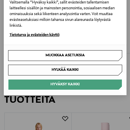
Valitsemalla “Hyväksy kaikki”, sallit evästeiden tallentamisen
Väri
laitteellesi sisällön ja mainosten personointia, sosiaalisen median
ominaisuuksia sekä liikenteen analysointia varten. Voit muuttaa
LIR LIGHT RASPBERRY
evästeasetuksiasi milloin tahansa sivun alareunasta löytyvästä
linkistä.
ETUKUPONKITUOTE
ETUKUPONKITUOTE
Valmistusmaa
Tietoturva ja evästeiden käyttö
JACK & JONES JUNIOR
JACK & JONES JUNIOR
Pakistan
JorMontauk Back Graphic t-paita
JorMontauk Back Graphic t-paita
Original Price
Original Price
14,99 €
14,99 €
Valmistajan tuotenumero
MUOKKAA ASETUKSIA
YT6124R8
HYLKÄÄ KAIKKI
Valmistaja
HYVÄKSY KAIKKI
LISÄÄ KIINNOSTAVIA
New Balance Europe BV
TUOTTEITA
Valmistajan osoite
Postbus 337, 5201 AH ’s-Hertogenbosch, Netherlands
Digitaalinen osoite