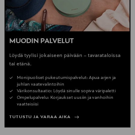
MUODIN PALVELUT
Löydä tyylisi jokaiseen päivään – tavarataloissa
tai etänä.
Monipuoliset pukeutumispalvelut: Apua arjen ja
juhlan vaatevalintoihin
Värikonsultaatio: Löydä sinulle sopiva väripaletti
Ompelupalvelu: Korjaukset uusiin ja vanhoihin
vaatteisiisi
TUTUSTU JA VARAA AIKA