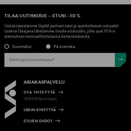
TILAA UUTISKIRJE
–
ETUSI
–
10 %
Uutiskirjeestämme löydät parhaat edut ja ajankohtaiset uutuudet.
Uutena tilaajana lähetämme sinulle etukoodin, jolla saat 10 %:n
alennuksen normaalihintaisesta kertaostoksesta.
Suomeksi
På svenska
ASIAKASPALVELU
OTA YHTEYTTÄ
+358 9 1211(pvm/mpm)
USEIN KYSYTTYÄ
ETUJEN EHDOT