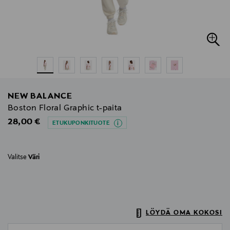
NEW BALANCE
Boston Floral Graphic t-paita
Original Price
28,00 €
ETUKUPONKITUOTE
Valitse
Väri
LÖYDÄ OMA KOKOSI