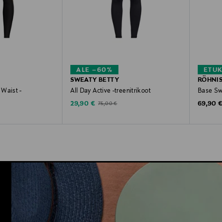
ALE –60%
ETU
SWEATY BETTY
RÖHNI
Waist -
All Day Active -treenitrikoot
Base Sw
Discounted Price
Original
Original Price
29,90 €
69,90 
75,00 €
e