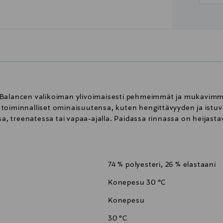
Balancen valikoiman ylivoimaisesti pehmeimmät ja mukavimmat
oiminnalliset ominaisuutensa, kuten hengittävyyden ja istuvuu
ssa, treenatessa tai vapaa-ajalla. Paidassa rinnassa on heijas
74 % polyesteri, 26 % elastaani
Konepesu 30 °C
Konepesu
30 °C