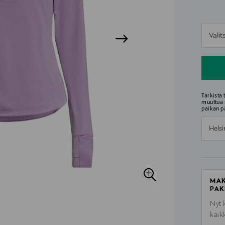
n
Vali
n
Tarkista
muuttua 
paikan p
Helsi
MAK
PAK
Nyt 
kaik