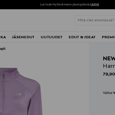
KKA
JÄSENEDUT
UUTUUDET
EDUT & IDEAT
PREMI
opit
NEW
Harm
Origin
79,90
Valitse
V