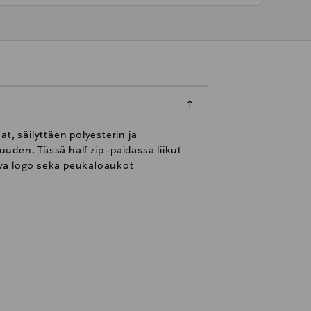
, säilyttäen polyesterin ja
den. Tässä half zip -paidassa liikut
tava logo sekä peukaloaukot