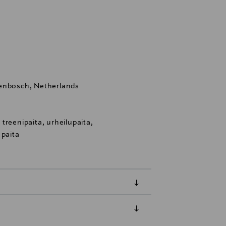
genbosch, Netherlands
treenipaita, urheilupaita,
 paita
luessa tuotteen vastaanottamisesta.