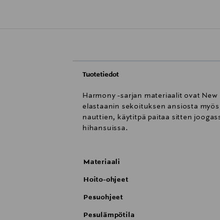
Tuotetiedot
Harmony -sarjan materiaalit ovat New 
elastaanin sekoituksen ansiosta myös t
nauttien, käytitpä paitaa sitten jooga
hihansuissa.
Materiaali
Hoito-ohjeet
Pesuohjeet
Pesulämpötila