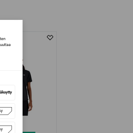
tuotteen koosta riippuen
lla valittuun osoitteeseen.
sten
muuttaa
äksytty
sy
sy