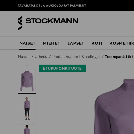
Lue lisää MyStockmann-jäsenyydestä
täältä
TAVARATALOT JA AUKIOLOAJAT
PALVELUT
NAISET
MIEHET
LAPSET
KOTI
KOSMETII
Naiset
Urheilu
Paidat, hupparit & colleget
Treenipaidat & t
ETUKUPONKITUOTE