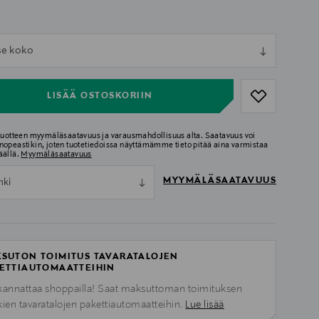
ull
tse koko
ull
LISÄÄ OSTOSKORIIN
 tuotteen myymäläsaatavuus ja varausmahdollisuus alta. Saatavuus voi
nopeastikin, joten tuotetiedoissa näyttämämme tieto pitää aina varmistaa
äällä.
Myymäläsaatavuus
MYYMÄLÄSAATAVUUS
nki
SUTON TOIMITUS TAVARATALOJEN
ETTIAUTOMAATTEIHIN
kannattaa shoppailla! Saat maksuttoman toimituksen
kien tavaratalojen pakettiautomaatteihin.
Lue lisää