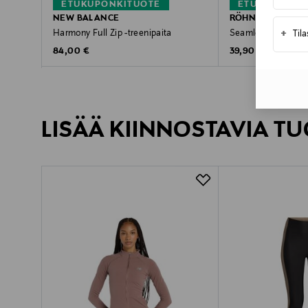
ETUKUPONKITUOTE
ETUKUPONKI
NEW BALANCE
RÖHNISCH
+
Harmony Full Zip -treenipaita
Seamless Flex -tre
Til
Original Price
Original Price
84,00 €
39,90 €
LISÄÄ KIINNOSTAVIA TU