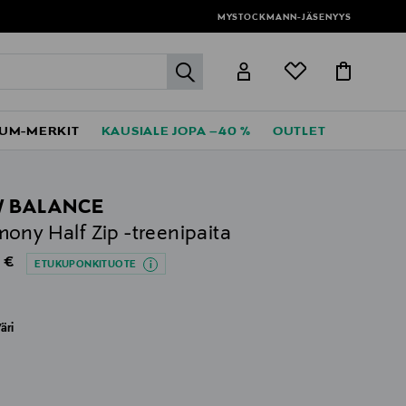
Perustoimitus 0 € yli 120 euron ostoksista!
MYSTOCKMANN-JÄSENYYS
label.header.go
UM-MERKIT
KAUSIALE JOPA –40 %
OUTLET
 BALANCE
ony Half Zip -treenipaita
al Price
 €
ETUKUPONKITUOTE
äri