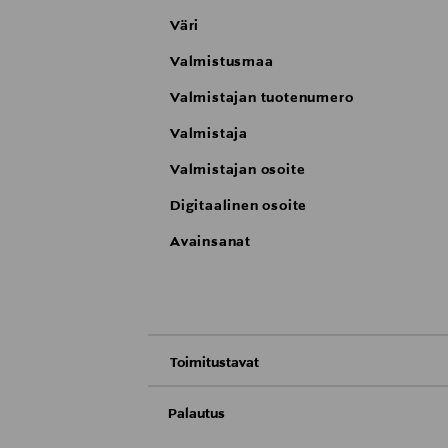
Väri
Valmistusmaa
Valmistajan tuotenumero
Valmistaja
Valmistajan osoite
Digitaalinen osoite
Avainsanat
Toimitustavat
Nouto tavaratalosta
Palautus
Meille on hyvin tärkeää, että olet tyytyvä