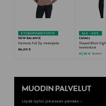
ETUKUPONKITUOTE
ALE –60%
NEW BALANCE
CASALL
Harmony Full Zip -treenipaita
Shaped Block High 
treenitrikoot
Original Price
84,00 €
Discounted Price
Original Pric
47,20 €
119,00 €
MUODIN PALVELUT
Löydä tyylisi jokaiseen päivään –