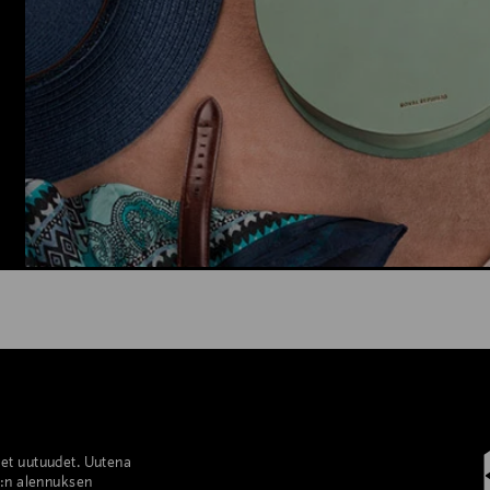
set uutuudet. Uutena
%:n alennuksen