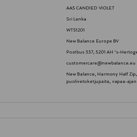
AA5 CANDIED VIOLET
Sri Lanka
WT51201
New Balance Europe BV
Postbus 337, 5201 AH ’s-Herto
customercare@newbalance.eu
New Balance, Harmony Half Zip, 
puolivetoketjupaita, vapaa-ajan
0,00 €
inen tilaukseesi. Voit palauttaa tilaamasi tuotteen 30 vuorokauden ku