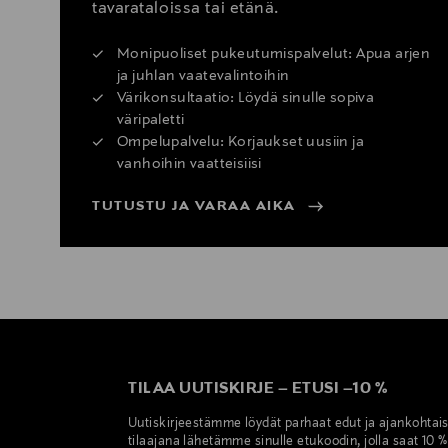
tavarataloissa tai etänä.
Monipuoliset pukeutumispalvelut: Apua arjen
ja juhlan vaatevalintoihin
Värikonsultaatio: Löydä sinulle sopiva
väripaletti
Ompelupalvelu: Korjaukset uusiin ja
vanhoihin vaatteisiisi
TUTUSTU JA VARAA AIKA
TILAA UUTISKIRJE
–
ETUSI
–
10 %
Uutiskirjeestämme löydät parhaat edut ja ajankohtai
tilaajana lähetämme sinulle etukoodin, jolla saat 10 