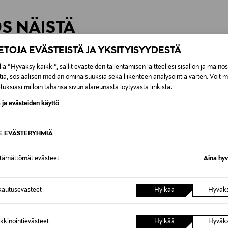
0,00 € – 4,90 €
rvitse ilmoittaa palautuksesta etukäteen.
ÖS NÄISTÄ
7,90 €–50,00 € kuljetusyhtiöstä ja 
IETOJA EVÄSTEISTÄ JA YKSITYISYYDESTÄ
Alk. 6,90 €, kun toimitus on saatavi
la “Hyväksy kaikki”, sallit evästeiden tallentamisen laitteellesi sisällön ja maino
tia, sosiaalisen median ominaisuuksia sekä liikenteen analysointia varten. Voit 
uksiasi milloin tahansa sivun alareunasta löytyvästä linkistä.
 ja evästeiden käyttö
SE EVÄSTERYHMIÄ
ttämättömät evästeet
Aina hyv
autusevästeet
Hylkää
Hyväk
kkinointievästeet
Hylkää
Hyväk