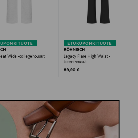
KUPONKITUOTE
ETUKUPONKITUOTE
SCH
RÖHNISCH
eat Wide -collegehousut
Legacy Flare High Waist -
treenihousut
 Price
€
Original Price
89,90 €