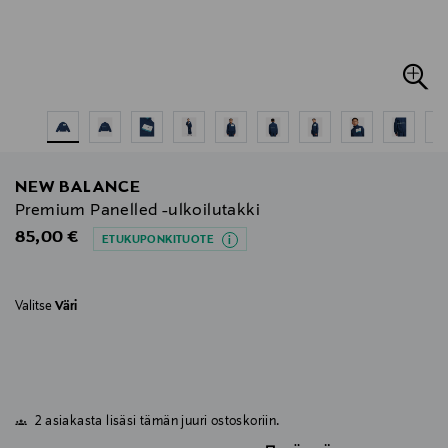
NEW BALANCE
Premium Panelled -ulkoilutakki
Original Price
85,00 €
ETUKUPONKITUOTE
Valitse
Väri
2 asiakasta lisäsi tämän juuri ostoskoriin.