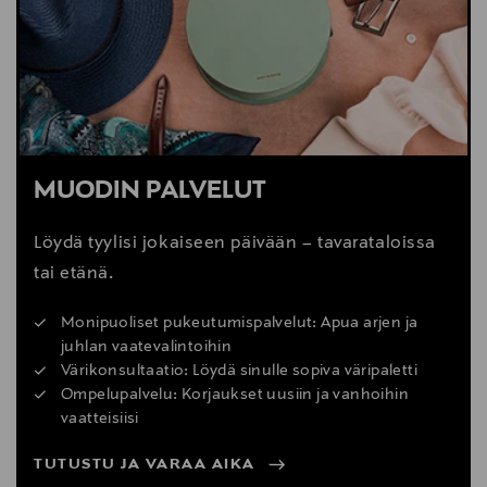
MUODIN PALVELUT
Löydä tyylisi jokaiseen päivään – tavarataloissa
tai etänä.
Monipuoliset pukeutumispalvelut: Apua arjen ja
juhlan vaatevalintoihin
Värikonsultaatio: Löydä sinulle sopiva väripaletti
Ompelupalvelu: Korjaukset uusiin ja vanhoihin
vaatteisiisi
TUTUSTU JA VARAA AIKA