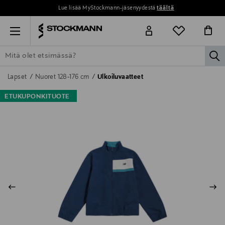
Lue lisää MyStockmann-jäsenyydestä
täältä
Menu
la
ETSI KAIKKI
NAISET
MIEHET
LAPSET
KOTI
KOSMETIIK
Lapset
Nuoret 128-176 cm
Ulkoiluvaatteet
ETUKUPONKITUOTE