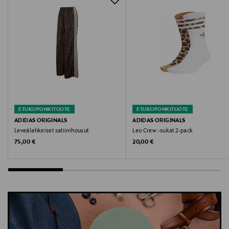
Digitaalinen osoite
customercare@newbalance.eu
Avainsanat
New Balance, takki, ulkoilutakki, urheilutakki, nuorten
takki, New Balance takki
ETUKUPONKITUOTE
ETUKUPONKITUOTE
ADIDAS ORIGINALS
ADIDAS ORIGINALS
Leveälahkeiset satiinihousut
Leo Crew -sukat 2-pack
Original Price
Original Price
75,00 €
20,00 €