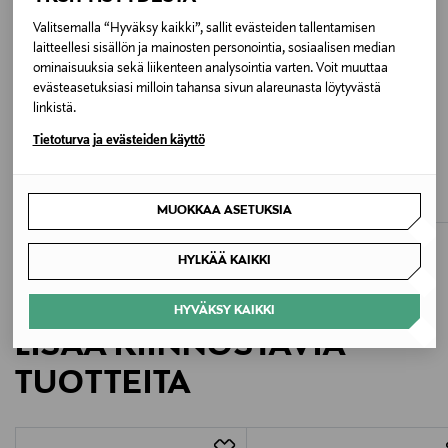
Valitsemalla “Hyväksy kaikki”, sallit evästeiden tallentamisen
Väri
laitteellesi sisällön ja mainosten personointia, sosiaalisen median
ominaisuuksia sekä liikenteen analysointia varten. Voit muuttaa
NNY NB NAVY
evästeasetuksiasi milloin tahansa sivun alareunasta löytyvästä
linkistä.
Valmistusmaa
Tietoturva ja evästeiden käyttö
ETUKUPONKITUOTE
ETUKUPONKITUOTE
Kiina
ADIDAS SPORTSWEAR
POLO RALPH LAUREN
Junior-tuulitakki
Tikattu tuulitakki
Valmistajan tuotenumero
Original Price
Original Price
65,00 €
200,00 €
MUOKKAA ASETUKSIA
YJ61X4NX
HYLKÄÄ KAIKKI
Valmistaja
HYVÄKSY KAIKKI
New Balance Europe BV
LISÄÄ KIINNOSTAVIA
Valmistajan osoite
TUOTTEITA
Postbus 337, 5201 AH ’s-Hertogenbosch, Netherlands