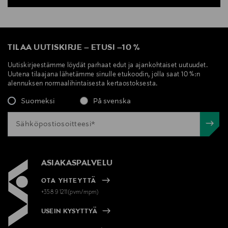
TILAA UUTISKIRJE
–
ETUSI
–
10 %
Uutiskirjeestämme löydät parhaat edut ja ajankohtaiset uutuudet.
Uutena tilaajana lähetämme sinulle etukoodin, jolla saat 10 %:n
alennuksen normaalihintaisesta kertaostoksesta.
Suomeksi
På svenska
ASIAKASPALVELU
OTA YHTEYTTÄ
+358 9 1211(pvm/mpm)
USEIN KYSYTTYÄ