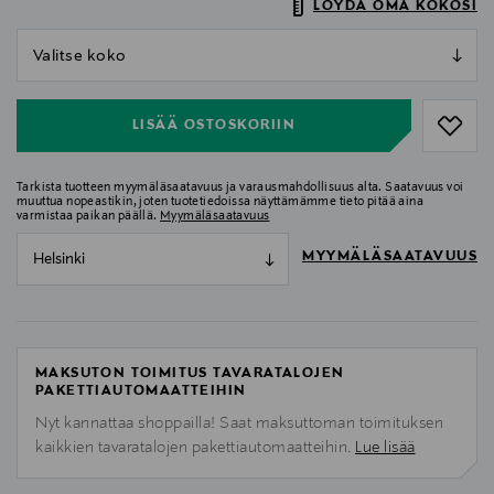
LÖYDÄ OMA KOKOSI
null
null
LISÄÄ OSTOSKORIIN
Tarkista tuotteen myymäläsaatavuus ja varausmahdollisuus alta. Saatavuus voi
muuttua nopeastikin, joten tuotetiedoissa näyttämämme tieto pitää aina
varmistaa paikan päällä.
Myymäläsaatavuus
MYYMÄLÄSAATAVUUS
Helsinki
MAKSUTON TOIMITUS TAVARATALOJEN
PAKETTIAUTOMAATTEIHIN
Nyt kannattaa shoppailla! Saat maksuttoman toimituksen
kaikkien tavaratalojen pakettiautomaatteihin.
Lue lisää