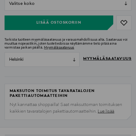
null
null
LISÄÄ OSTOSKORIIN
Tarkista tuotteen myymäläsaatavuus ja varausmahdollisuus alta. Saatavuus voi
muuttua nopeastikin, joten tuotetiedoissa näyttämämme tieto pitää aina
varmistaa paikan päällä.
Myymäläsaatavuus
MYYMÄLÄSAATAVUUS
Helsinki
MAKSUTON TOIMITUS TAVARATALOJEN
PAKETTIAUTOMAATTEIHIN
Nyt kannattaa shoppailla! Saat maksuttoman toimituksen
kaikkien tavaratalojen pakettiautomaatteihin.
Lue lisää