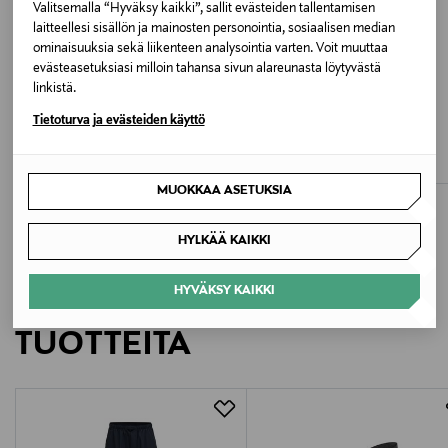
Väri
Valitsemalla “Hyväksy kaikki”, sallit evästeiden tallentamisen
laitteellesi sisällön ja mainosten personointia, sosiaalisen median
BK NB CAVIAR
ominaisuuksia sekä liikenteen analysointia varten. Voit muuttaa
evästeasetuksiasi milloin tahansa sivun alareunasta löytyvästä
Valmistusmaa
linkistä.
ETUKUPONKITUOTE
ETUKUPONKITUOTE
Pakistan
Tietoturva ja evästeiden käyttö
COLUMBIA
KIDS ONLY
Benton Springs II Printed Fleece -takki
KogLumi-farkkutakki
Valmistajan tuotenumero
Original Price
Original Price
45,00 €
34,99 €
MUOKKAA ASETUKSIA
YT61L5FG
HYLKÄÄ KAIKKI
Valmistaja
New Balance Europe BV
HYVÄKSY KAIKKI
LISÄÄ KIINNOSTAVIA
Valmistajan osoite
TUOTTEITA
Postbus 337, 5201 AH ’s-Hertogenbosch, Netherlands
Digitaalinen osoite
customercare@newbalance.eu