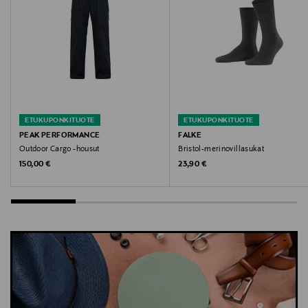
Avainsanat
trikootoppi, hihaton, puuvillatoppi, New Balance,
urheilutoppi, nuorten vaatteet
ETUKUPONKITUOTE
ETUKUPONKITUOTE
PEAK PERFORMANCE
FALKE
Outdoor Cargo -housut
Bristol-merinovillasukat
Original Price
Original Price
150,00 €
23,90 €