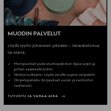
MUODIN PALVELUT
Löydä tyylisi jokaiseen päivään – tavarataloissa
tai etänä.
Monipuoliset pukeutumispalvelut: Apua arjen ja
juhlan vaatevalintoihin
Värikonsultaatio: Löydä sinulle sopiva väripaletti
Ompelupalvelu: Korjaukset uusiin ja vanhoihin
vaatteisiisi
TUTUSTU JA VARAA AIKA