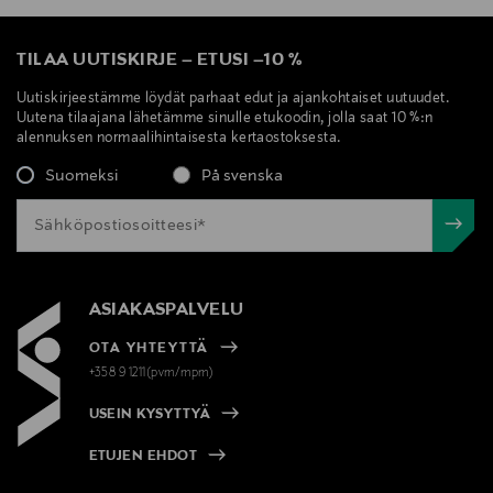
TILAA UUTISKIRJE
–
ETUSI
–
10 %
Uutiskirjeestämme löydät parhaat edut ja ajankohtaiset uutuudet.
Uutena tilaajana lähetämme sinulle etukoodin, jolla saat 10 %:n
alennuksen normaalihintaisesta kertaostoksesta.
Suomeksi
På svenska
ASIAKASPALVELU
OTA YHTEYTTÄ
+358 9 1211(pvm/mpm)
USEIN KYSYTTYÄ
ETUJEN EHDOT