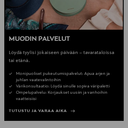
MUODIN PALVELUT
Löydä tyylisi jokaiseen päivään – tavarataloissa
tai etänä.
Monipuoliset pukeutumispalvelut: Apua arjen ja
juhlan vaatevalintoihin
Värikonsultaatio: Löydä sinulle sopiva väripaletti
Ompelupalvelu: Korjaukset uusiin ja vanhoihin
vaatteisiisi
TUTUSTU JA VARAA AIKA