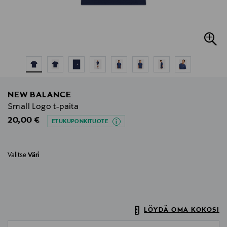
NEW BALANCE
Small Logo t-paita
Original Price
20,00 €
ETUKUPONKITUOTE
Valitse
Väri
LÖYDÄ OMA KOKOSI