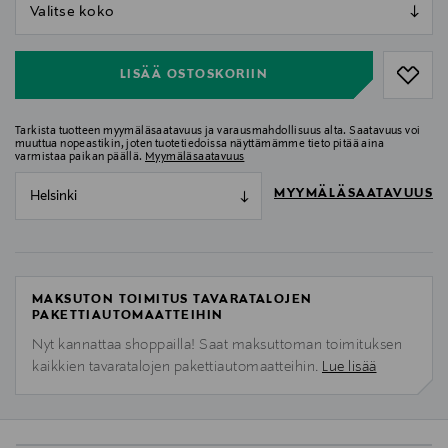
null
null
LISÄÄ OSTOSKORIIN
Tarkista tuotteen myymäläsaatavuus ja varausmahdollisuus alta. Saatavuus voi
muuttua nopeastikin, joten tuotetiedoissa näyttämämme tieto pitää aina
varmistaa paikan päällä.
Myymäläsaatavuus
MYYMÄLÄSAATAVUUS
Helsinki
MAKSUTON TOIMITUS TAVARATALOJEN
PAKETTIAUTOMAATTEIHIN
Nyt kannattaa shoppailla! Saat maksuttoman toimituksen
kaikkien tavaratalojen pakettiautomaatteihin.
Lue lisää