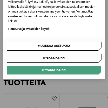
Valitsemalla “Hyväksy kaikki”, sallit evästeiden tallentamisen
laitteellesi sisällön ja mainosten personointia, sosiaalisen median
Valmistusmaa
ominaisuuksia sekä liikenteen analysointia varten. Voit muuttaa
Pakistan
evästeasetuksiasi milloin tahansa sivun alareunasta löytyvästä
linkistä.
ETUKUPONKITUOTE
ETUKUPONKITUOTE
Valmistajan tuotenumero
Tietoturva ja evästeiden käyttö
POLO RALPH LAUREN
NEW BALANCE
Logo t-paita
Small Logo -trikoopaita
LAKB0001
Original Price
Original Price
50,00 €
20,00 €
MUOKKAA ASETUKSIA
Valmistaja
New Balance Europe BV
HYLKÄÄ KAIKKI
Valmistajan osoite
HYVÄKSY KAIKKI
LISÄÄ KIINNOSTAVIA
Postbus 337, 5201 AH ’s-Hertogenbosch, Netherlands
TUOTTEITA
Digitaalinen osoite
customercare@newbalance.eu
Avainsanat