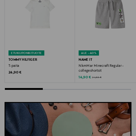
t-paita, trikoopaita, puuvillapaita, lasten t-paita,
nuorten t-paita, New Balance
ETUKUPONKITUOTE
ALE –40%
TOMMY HILFIGER
NAME IT
T-paita
NkmMar Minecraft Regular -
collegeshortsit
Original Price
24,90 €
Discounted Price
Original Price
14,90 €
24,99 €