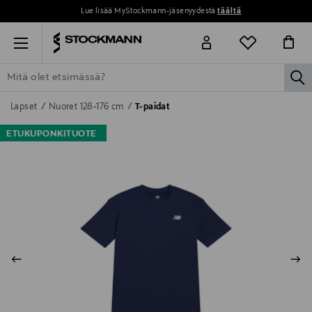
Lue lisää MyStockmann-jäsenyydestä
täältä
Menu
la
ETSI KAIKKI
NAISET
MIEHET
LAPSET
KOTI
KOSMETIIK
Lapset
Nuoret 128-176 cm
T-paidat
ETUKUPONKITUOTE