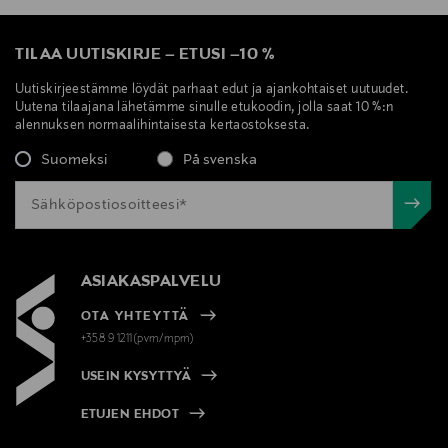
TILAA UUTISKIRJE
–
ETUSI
–
10 %
Uutiskirjeestämme löydät parhaat edut ja ajankohtaiset uutuudet.
Uutena tilaajana lähetämme sinulle etukoodin, jolla saat 10 %:n
alennuksen normaalihintaisesta kertaostoksesta.
Suomeksi
På svenska
ASIAKASPALVELU
OTA YHTEYTTÄ
+358 9 1211(pvm/mpm)
USEIN KYSYTTYÄ
ETUJEN EHDOT