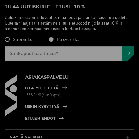
TILAA UUTISKIRJE
–
ETUSI
–
10 %
Uutiskirjeestämme löydät parhaat edut ja ajankohtaiset uutuudet.
Uutena tilaajana lähetämme sinulle etukoodin, jolla saat 10 %:n
alennuksen normaalihintaisesta kertaostoksesta.
Suomeksi
På svenska
ASIAKASPALVELU
OTA YHTEYTTÄ
+358 9 1211(pvm/mpm)
USEIN KYSYTTYÄ
ETUJEN EHDOT
NÄYTÄ VALIKKO