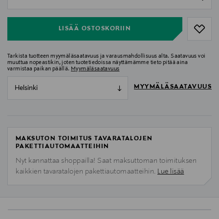
null
LISÄÄ OSTOSKORIIN
Tarkista tuotteen myymäläsaatavuus ja varausmahdollisuus alta. Saatavuus voi
muuttua nopeastikin, joten tuotetiedoissa näyttämämme tieto pitää aina
varmistaa paikan päällä.
Myymäläsaatavuus
MYYMÄLÄSAATAVUUS
Helsinki
MAKSUTON TOIMITUS TAVARATALOJEN
PAKETTIAUTOMAATTEIHIN
Nyt kannattaa shoppailla! Saat maksuttoman toimituksen
kaikkien tavaratalojen pakettiautomaatteihin.
Lue lisää