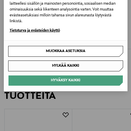
laitteellesi sisällön ja mainosten personointia, sosiaalisen median
Valmistusmaa
ominaisuuksia sekä liikenteen analysointia varten. Voit muuttaa
Kiina
evästeasetuksiasi milloin tahansa sivun alareunasta löytyvästä
linkistä.
ETUKUPONKITUOTE
ETUKUPONKITUOTE
Valmistajan tuotenumero
Tietoturva ja evästeiden käyttö
NEW BALANCE
NEW BALANCE
9060-sneakerit
2002R -sneakerit
M2002
Original Price
Original Price
199,00 €
159,00 €
MUOKKAA ASETUKSIA
Valmistaja
New Balance Europe BV
HYLKÄÄ KAIKKI
Valmistajan osoite
HYVÄKSY KAIKKI
LISÄÄ KIINNOSTAVIA
Postbus 337, 5201 AH ’s-Hertogenbosch, Netherlands
TUOTTEITA
Digitaalinen osoite
customercare@newbalance.eu
Avainsanat