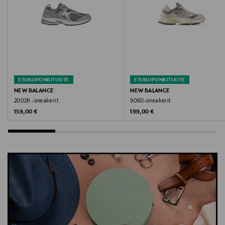
new balance, 2002R, sneakerit, juoksukengät, new
balance sneakerit
ETUKUPONKITUOTE
ETUKUPONKITUOTE
NEW BALANCE
NEW BALANCE
2002R -sneakerit
9060-sneakerit
Original Price
Original Price
159,00 €
199,00 €