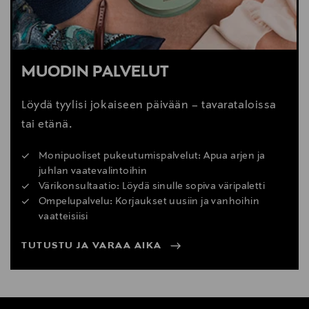
MUODIN PALVELUT
Löydä tyylisi jokaiseen päivään – tavarataloissa
tai etänä.
Monipuoliset pukeutumispalvelut: Apua arjen ja
juhlan vaatevalintoihin
Värikonsultaatio: Löydä sinulle sopiva väripaletti
Ompelupalvelu: Korjaukset uusiin ja vanhoihin
vaatteisiisi
TUTUSTU JA VARAA AIKA