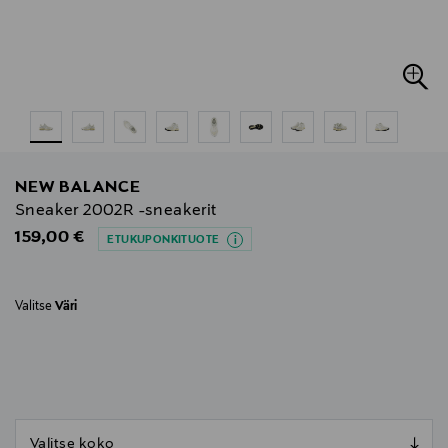
NEW BALANCE
Sneaker 2002R -sneakerit
Original Price
159,00 €
ETUKUPONKITUOTE
Valitse
Väri
null