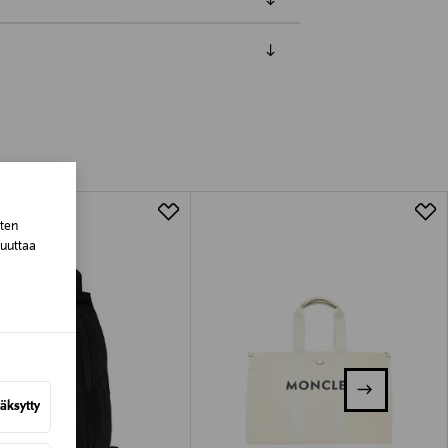
luessa tuotteen vastaanottamisesta.
tuotteen koosta riippuen
lla valittuun osoitteeseen.
sten
muuttaa
äksytty