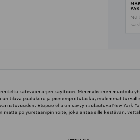
MAK
PAK
Nyt 
kaik
iteltu kätevään arjen käyttöön. Minimalistinen muotoilu yhd
sa on tilava päälokero ja pienempi etutasku, molemmat turvallis
an istuvuuden. Etupuolella on sävyyn sulautuva New York Yan
n matta polyuretaanipinnoite, joka antaa sille kestävän, vettä