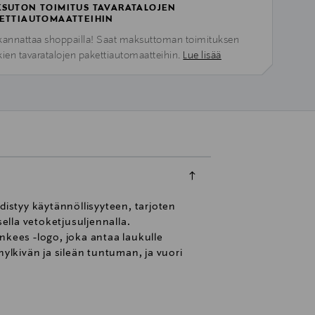
SUTON TOIMITUS TAVARATALOJEN
ETTIAUTOMAATTEIHIN
kannattaa shoppailla! Saat maksuttoman toimituksen
kien tavaratalojen pakettiautomaatteihin.
Lue lisää
istyy käytännöllisyyteen, tarjoten
ella vetoketjusuljennalla.
kees -logo, joka antaa laukulle
hylkivän ja sileän tuntuman, ja vuori