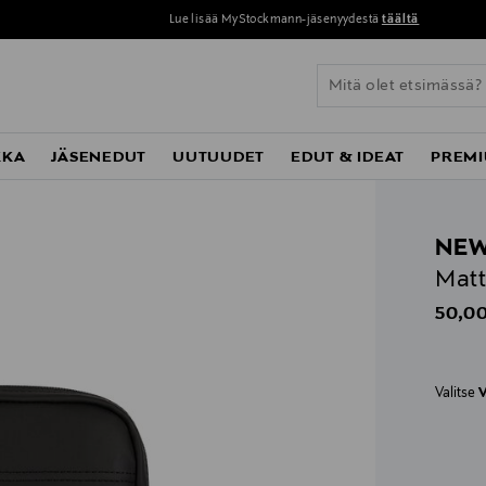
Lue lisää MyStockmann-jäsenyydestä
täältä
KKA
JÄSENEDUT
UUTUUDET
EDUT & IDEAT
PREMI
NEW
Matt
Origin
50,00
Valitse
V