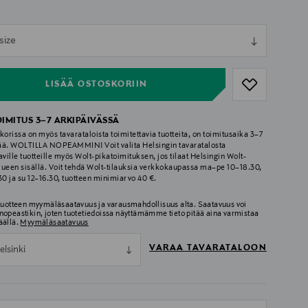
ull
size
ull
LISÄÄ OSTOSKORIIN
OIMITUS 3–7 ARKIPÄIVÄSSÄ
korissa on myös tavarataloista toimitettavia tuotteita, on toimitusaika 3–7
ää. WOLTILLA NOPEAMMIN! Voit valita Helsingin tavaratalosta
aville tuotteille myös Wolt-pikatoimituksen, jos tilaat Helsingin Wolt-
lueen sisällä. Voit tehdä Wolt-tilauksia verkkokaupassa ma–pe 10–18.30,
.30 ja su 12–16.30, tuotteen minimiarvo 40 €.
 tuotteen myymäläsaatavuus ja varausmahdollisuus alta. Saatavuus voi
nopeastikin, joten tuotetiedoissa näyttämämme tieto pitää aina varmistaa
äällä.
Myymäläsaatavuus
VARAA TAVARATALOON
elsinki