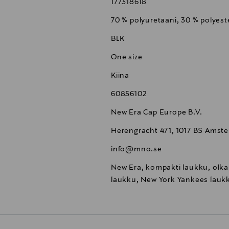
177318618
70 % polyuretaani, 30 % polyeste
BLK
One size
Kiina
60856102
New Era Cap Europe B.V.
Herengracht 471, 1017 BS Amst
info@mno.se
New Era, kompakti laukku, olka
laukku, New York Yankees lauk