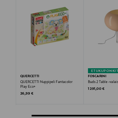
ETUKUPONKI
QUERCETTI
FOSCARINI
QUERCETTI Nuppipeli Fantacolor
Buds 2 Table -valai
Play Eco+
Original Price
1 291,00 €
Original Price
26,99 €