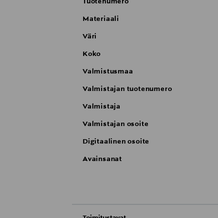
Tuotenumero
Materiaali
Väri
Koko
Valmistusmaa
Valmistajan tuotenumero
Valmistaja
Valmistajan osoite
Digitaalinen osoite
Avainsanat