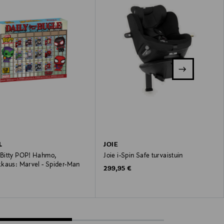
L
JOIE
itty POP! Hahmo,
Joie i-Spin Safe turvaistuin
kaus: Marvel - Spider-Man
Original Price
299,95 €
 Price
€