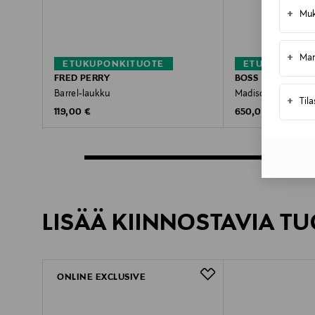
+
Muk
+
Mar
ETUKUPONKITUOTE
ETUKUPONKI
FRED PERRY
BOSS
Barrel-laukku
Madison-laukku
+
Til
Original Price
Original Price
119,00 €
650,00 €
LISÄÄ KIINNOSTAVIA TU
ONLINE EXCLUSIVE