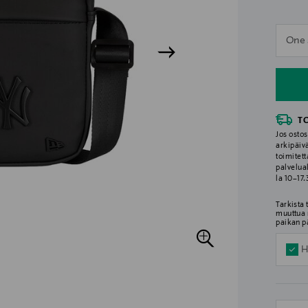
n
One 
n
T
Jos ostos
arkipäiv
toimitett
palvelua
la 10–17
Tarkista
muuttua 
paikan p
H