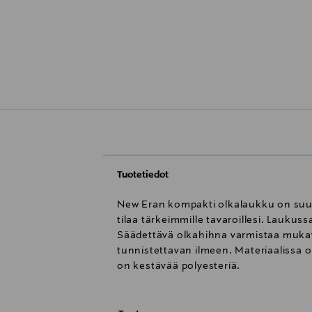
Tuotetiedot
New Eran kompakti olkalaukku on suunn
tilaa tärkeimmille tavaroillesi. Laukus
Säädettävä olkahihna varmistaa mukav
tunnistettavan ilmeen. Materiaalissa o
on kestävää polyesteriä.