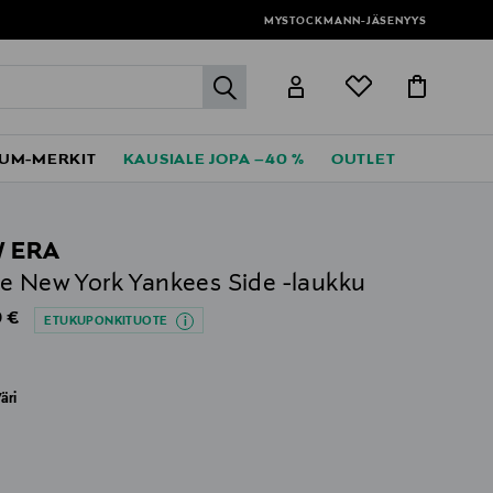
MYSTOCKMANN-JÄSENYYS
label.header.go
UM-MERKIT
KAUSIALE JOPA –40 %
OUTLET
 ERA
e New York Yankees Side -laukku
al Price
 €
ETUKUPONKITUOTE
äri