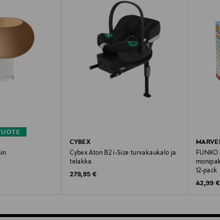
TUOTE
CYBEX
MARVE
sin
Cybex Aton B2 i-Size turvakaukalo ja
FUNKO B
telakka
monipak
12-pack
Original Price
279,95 €
Original
42,99 