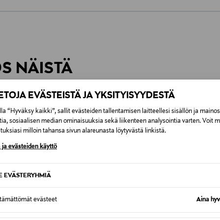
0,00 €
inen tilaukseesi. Voit palauttaa tilaamasi tuotteen 30 vuorokauden ku
0,00 € – 4,90 €
rvitse ilmoittaa palautuksesta etukäteen.
ÖS NÄISTÄ
7,90 €–50,00 € kuljetusyhtiöstä ja 
IETOJA EVÄSTEISTÄ JA YKSITYISYYDESTÄ
Alk. 6,90 €, kun toimitus on saatavi
la “Hyväksy kaikki”, sallit evästeiden tallentamisen laitteellesi sisällön ja maino
tia, sosiaalisen median ominaisuuksia sekä liikenteen analysointia varten. Voit 
uksiasi milloin tahansa sivun alareunasta löytyvästä linkistä.
 ja evästeiden käyttö
SE EVÄSTERYHMIÄ
ttämättömät evästeet
Aina hyv