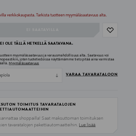
ull
ull
villa verkkokaupasta. Tarkista tuotteen myymäläsaatavuus alta.
EI SAATAVILLA
EI OLE TÄLLÄ HETKELLÄ SAATAVANA.
 tuotteen myymäläsaatavuus ja varausmahdollisuus alta. Saatavuus voi
nopeastikin, joten tuotetiedoissa näyttämämme tieto pitää aina varmistaa
äällä.
Myymäläsaatavuus
VARAA TAVARATALOON
apiola
SUTON TOIMITUS TAVARATALOJEN
ETTIAUTOMAATTEIHIN
kannattaa shoppailla! Saat maksuttoman toimituksen
kien tavaratalojen pakettiautomaatteihin.
Lue lisää