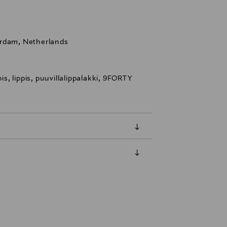
erdam, Netherlands
pis, lippis, puuvillalippalakki, 9FORTY
luessa tuotteen vastaanottamisesta.
tuotteen koosta riippuen