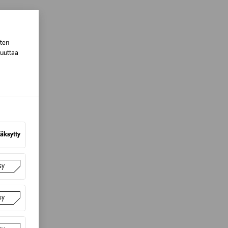
lla valittuun osoitteeseen.
sten
muuttaa
äksytty
sy
sy