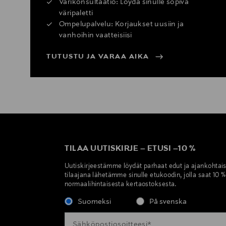
Värikonsultaatio: Löydä sinulle sopiva
väripaletti
Ompelupalvelu: Korjaukset uusiin ja
vanhoihin vaatteisiisi
TUTUSTU JA VARAA AIKA
TILAA UUTISKIRJE
–
ETUSI
–
10 %
Uutiskirjeestämme löydät parhaat edut ja ajankohtai
tilaajana lähetämme sinulle etukoodin, jolla saat 10 
normaalihintaisesta kertaostoksesta.
Suomeksi
På svenska