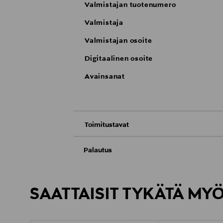
Valmistajan tuotenumero
Valmistaja
Valmistajan osoite
Digitaalinen osoite
Avainsanat
Toimitustavat
Nouto tavaratalosta
Palautus
Meille on hyvin tärkeää, että olet tyytyvä
Toimitus automaattiin tai noutopisteeseen
Palauttaminen on maksutonta eikä sinun ta
SAATTAISIT TYKÄTÄ MY
LUE TARKEMMAT PALAUTUSOHJEET
Kotiinkuljetus