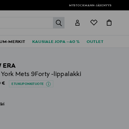
MYSTOCKMANN-JÄSENYYS
label.header.go
UM-MERKIT
KAUSIALE JOPA –40 %
OUTLET
 ERA
York Mets 9Forty -lippalakki
al Price
 €
ETUKUPONKITUOTE
äri