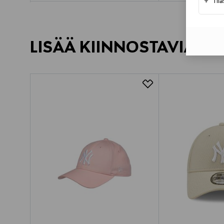
+
Til
LISÄÄ KIINNOSTAVIA TU