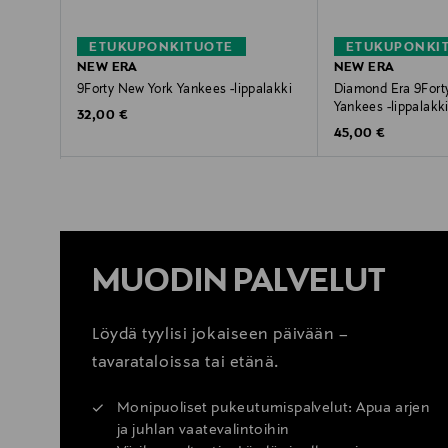
ETUKUPONKITUOTE
ETUKUPONKI
NEW ERA
NEW ERA
9Forty New York Yankees -lippalakki
Diamond Era 9Fort
Yankees -lippalakk
Original Price
32,00 €
Original Price
45,00 €
MUODIN PALVELUT
Löydä tyylisi jokaiseen päivään –
tavarataloissa tai etänä.
Monipuoliset pukeutumispalvelut: Apua arjen
ja juhlan vaatevalintoihin