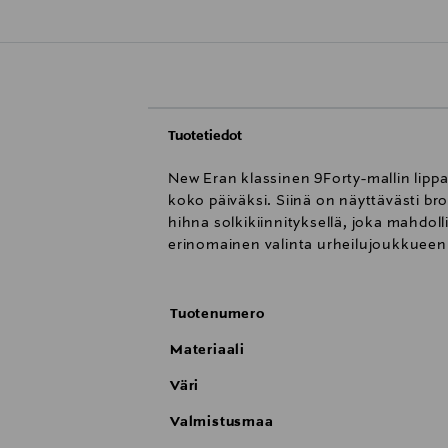
Tuotetiedot
New Eran klassinen 9Forty-mallin lipp
koko päiväksi. Siinä on näyttävästi br
hihna solkikiinnityksellä, joka mahdol
erinomainen valinta urheilujoukkueen 
Tuotenumero
Materiaali
Väri
Valmistusmaa