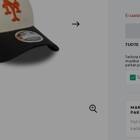
n
n
Ei saata
TUOTE 
Tarkista
muuttua 
paikan p
T
MAK
PAK
Nyt 
kaik