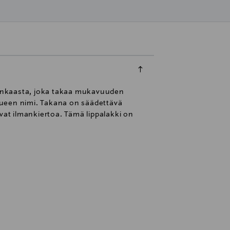
akankaasta, joka takaa mukavuuden
kkueen nimi. Takana on säädettävä
vat ilmankiertoa. Tämä lippalakki on