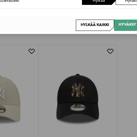
astoevästeet
Hylkää
Hyväk
HYVÄKSY 
HYLKÄÄ KAIKKI
OTTEITA