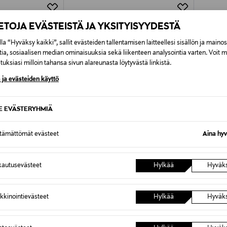
Alk. 6,90 €, kun toimitus on saatavi
IETOJA EVÄSTEISTÄ JA YKSITYISYYDESTÄ
la “Hyväksy kaikki”, sallit evästeiden tallentamisen laitteellesi sisällön ja maino
tia, sosiaalisen median ominaisuuksia sekä liikenteen analysointia varten. Voit 
uksiasi milloin tahansa sivun alareunasta löytyvästä linkistä.
 ja evästeiden käyttö
SE EVÄSTERYHMIÄ
ttämättömät evästeet
Aina hyv
autusevästeet
Hylkää
Hyväk
TUOTE
ETUKUPONKITUOTE
NEW ERA
y New York
Outline Camo 9Forty New York
kkinointievästeet
Hylkää
Hyväk
i
Yankees -lippalakki
Original Price
37,90 €