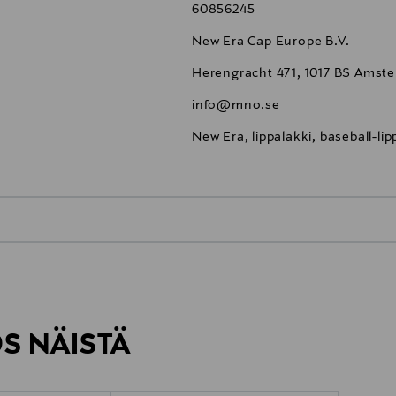
60856245
New Era Cap Europe B.V.
Herengracht 471, 1017 BS Amst
info@mno.se
New Era, lippalakki, baseball-lip
0,00 €
inen tilaukseesi. Voit palauttaa tilaamasi tuotteen 30 vuorokauden ku
0,00 € – 4,90 €
rvitse ilmoittaa palautuksesta etukäteen.
ÖS NÄISTÄ
7,90 €–50,00 € kuljetusyhtiöstä ja 