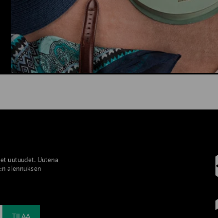
set uutuudet. Uutena
%:n alennuksen