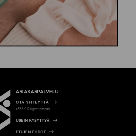
ASIAKASPALVELU
OTA YHTEYTTÄ
+358 9 1211(pvm/mpm)
USEIN KYSYTTYÄ
ETUJEN EHDOT