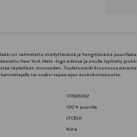
alakki on valmistettu miellyttävästä ja hengittävästä puuvill
odeerattu New York Mets -logo edessä ja sivulla tyylitelty jou
listaa täydellisen istuvuuden. Tuuletusreiät kruunussa paranta
kannattajalle tai osaksi vapaa-ajan asukokonaisuutta.
177665002
100 % puuvilla
LTCBLK
Kiina