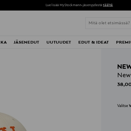
Lue lisää MyStockmann-jäsenyydestä
täältä
KKA
JÄSENEDUT
UUTUUDET
EDUT & IDEAT
PREMI
NEW
New 
Origin
38,00
Valitse
V