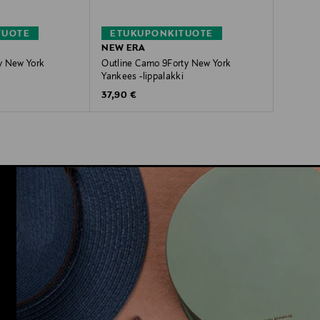
TUOTE
ETUKUPONKITUOTE
NEW ERA
y New York
Outline Camo 9Forty New York
i
Yankees -lippalakki
Original Price
37,90 €