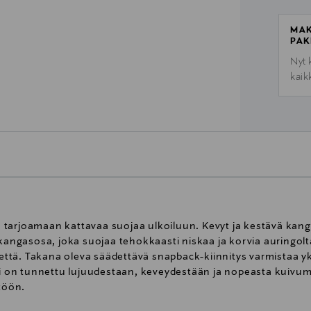
MAK
PAK
Nyt 
kaik
tarjoamaan kattavaa suojaa ulkoiluun. Kevyt ja kestävä kanga
 kangasosa, joka suojaa tehokkaasti niskaa ja korvia auringol
mettä. Takana oleva säädettävä snapback-kiinnitys varmistaa yk
on tunnettu lujuudestaan, keveydestään ja nopeasta kuivumi
ttöön.