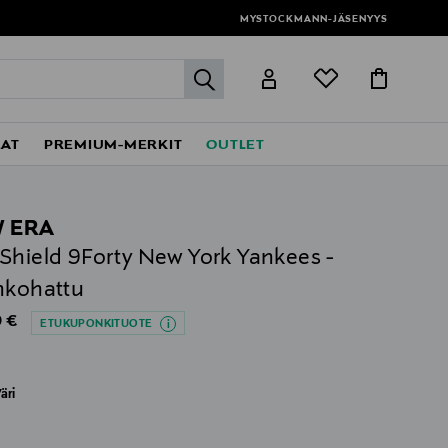
MYSTOCKMANN-JÄSENYYS
label.header.go
EAT
PREMIUM-MERKIT
OUTLET
 ERA
Shield 9Forty New York Yankees -
nkohattu
al Price
 €
ETUKUPONKITUOTE
äri