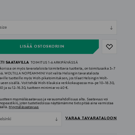
ull
size
ull
LISÄÄ OSTOSKORIIN
ETI SAATAVILLA
TOIMITUS 1-4 ARKIPÄIVÄSSÄ
korissa on myös tavarataloista toimitettavia tuotteita, on toimitusaika 3–7
ää. WOLTILLA NOPEAMMIN! Voit valita Helsingin tavaratalosta
aville tuotteille myös Wolt-pikatoimituksen, jos tilaat Helsingin Wolt-
lueen sisällä. Voit tehdä Wolt-tilauksia verkkokaupassa ma–pe 10–18.30,
.30 ja su 12–16.30, tuotteen minimiarvo 40 €.
 tuotteen myymäläsaatavuus ja varausmahdollisuus alta. Saatavuus voi
nopeastikin, joten tuotetiedoissa näyttämämme tieto pitää aina varmistaa
äällä.
Myymäläsaatavuus
VARAA TAVARATALOON
elsinki