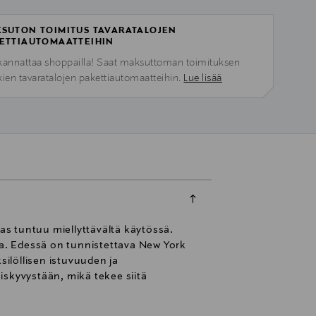
SUTON TOIMITUS TAVARATALOJEN
ETTIAUTOMAATTEIHIN
kannattaa shoppailla! Saat maksuttoman toimituksen
kien tavaratalojen pakettiautomaatteihin.
Lue lisää
s tuntuu miellyttävältä käytössä.
ta. Edessä on tunnistettava New York
silöllisen istuvuuden ja
skyvystään, mikä tekee siitä