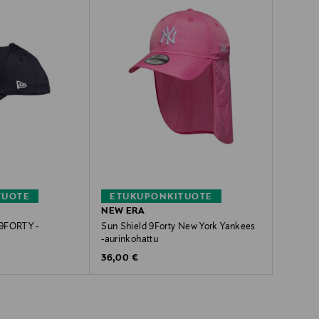
TUOTE
ETUKUPONKITUOTE
NEW ERA
 9FORTY -
Sun Shield 9Forty New York Yankees
-aurinkohattu
Original Price
36,00 €