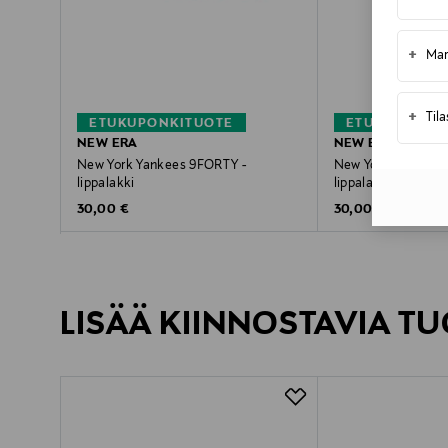
+
Mar
+
Til
ETUKUPONKITUOTE
ETUKUPONKI
NEW ERA
NEW ERA
New York Yankees 9FORTY -
New York Yankees
lippalakki
lippalakki
Original Price
Original Price
30,00 €
30,00 €
LISÄÄ KIINNOSTAVIA TU