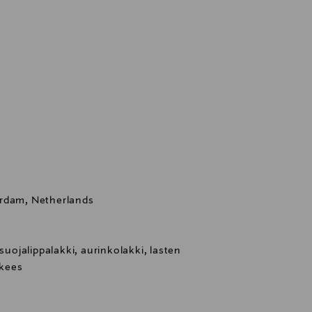
erdam, Netherlands
 suojalippalakki, aurinkolakki, lasten
nkees