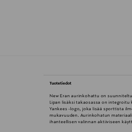
Tuotetiedot
New Eran aurinkohattu on suunniteltu 
Lipan lisäksi takaosassa on integroitu
Yankees -logo, joka lisää sporttista il
mukavuuden. Aurinkohatun materiaali 
ihanteellisen valinnan aktiiviseen käy