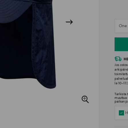
n
One 
n
H
Jos ostos
arkipäiv
toimitett
palvelua
la 10–17
Tarkista
muuttua 
paikan p
H