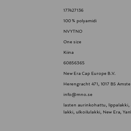
177427136
100 % polyamidi
NVYTNO
One size
Kiina
60856365
New Era Cap Europe B.V.
Herengracht 471, 1017 BS Amst
info@mno.se
lasten aurinkohattu, lippalakki,
lakki, ulkoilulakki, New Era, Ya