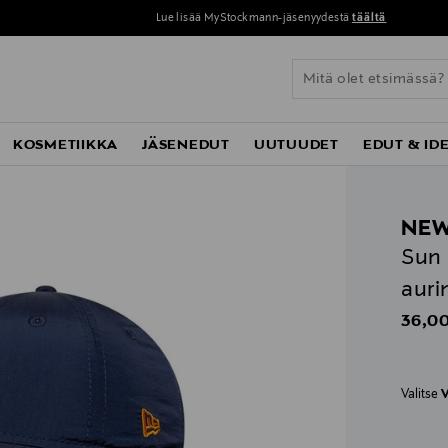
Lue lisää MyStockmann-jäsenyydestä
täältä
KOSMETIIKKA
JÄSENEDUT
UUTUUDET
EDUT & ID
NEW
Sun 
auri
Origin
36,00
Valitse
V