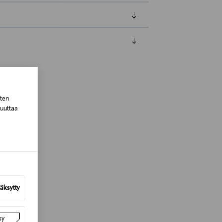
luessa tuotteen vastaanottamisesta.
tuotteen koosta riippuen
sten
muuttaa
lla valittuun osoitteeseen.
äksytty
sy