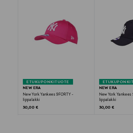
ETUKUPONKITUOTE
ETUKUPONKI
NEW ERA
NEW ERA
New York Yankees 9FORTY -
New York Yankees
lippalakki
lippalakki
Original Price
Original Price
30,00 €
30,00 €