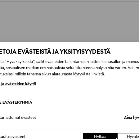
0,00 €
inen tilaukseesi. Voit palauttaa tilaamasi tuotteen 30 vuorokauden ku
0,00 € – 4,90 €
rvitse ilmoittaa palautuksesta etukäteen.
ÖS NÄISTÄ
IETOJA EVÄSTEISTÄ JA YKSITYISYYDESTÄ
7,90 €–50,00 € kuljetusyhtiöstä ja 
la “Hyväksy kaikki”, sallit evästeiden tallentamisen laitteellesi sisällön ja maino
tia, sosiaalisen median ominaisuuksia sekä liikenteen analysointia varten. Voit 
Alk. 6,90 €, kun toimitus on saatavi
uksiasi milloin tahansa sivun alareunasta löytyvästä linkistä.
 ja evästeiden käyttö
SE EVÄSTERYHMIÄ
ttämättömät evästeet
Aina hyv
autusevästeet
Hylkää
Hyväk