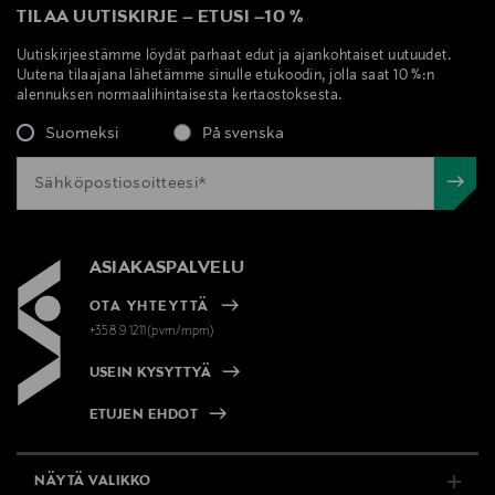
TILAA UUTISKIRJE
–
ETUSI
–
10 %
Uutiskirjeestämme löydät parhaat edut ja ajankohtaiset uutuudet.
Uutena tilaajana lähetämme sinulle etukoodin, jolla saat 10 %:n
alennuksen normaalihintaisesta kertaostoksesta.
Suomeksi
På svenska
ASIAKASPALVELU
OTA YHTEYTTÄ
+358 9 1211(pvm/mpm)
USEIN KYSYTTYÄ
ETUJEN EHDOT
NÄYTÄ VALIKKO