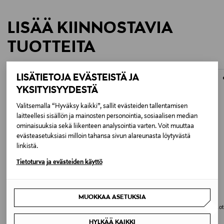
Kolmeen asentoon säätyvät kumiset silmäsuppilot ja
16,5mm silmäetäisyys mahdollistavat oikean
LISÄÄ KIINNOSTAVIA
katselupisteen löytämisen vaikka sinulla olisi silmalasit
TUOTTEITA
tai aurinkolasit päässä.
LISÄTIETOJA EVÄSTEISTÄ JA
Tekniset tiedot
YKSITYISYYDESTÄ
Valitsemalla “Hyväksy kaikki”, sallit evästeiden tallentamisen
Suurennus: 8x
laitteellesi sisällön ja mainosten personointia, sosiaalisen median
ominaisuuksia sekä liikenteen analysointia varten. Voit muuttaa
Objektiivin halkaisija: 42 mm
evästeasetuksiasi milloin tahansa sivun alareunasta löytyvästä
linkistä.
Lähin tarkennusetäisyys: 2 m
Tietoturva ja evästeiden käyttö
Näkökenttä (näennäinen): 60,3 astetta
MUOKKAA ASETUKSIA
Näkökenttä (todellinen): 8,3 astetta
DAVINES
MOLTON BROWN
MI Strong Moulding Clay -muotoilusavi
Sunlit Clementine & Vetiver Body Lot
-vartalovoide
Original Price
28,50 €
Näkökenttä 1 000 m:ssä: 145 m
HYLKÄÄ KAIKKI