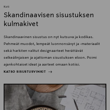
Koti
Skandinaavisen sisustuksen
kulmakivet
Skandinaavinen sisustus on nyt kutsuva ja kodikas.
Pehmeät muodot, lempeät luonnonsävyt ja -materiaalit
sekä harkiten valitut designaarteet herättävät
selkeälinjaisen ja ajattoman sisustuksen eloon. Poimi
ajankohtaiset ideat ja aarteet omaan kotiisi.
KATSO SISUSTUSVINKIT
NÄYTÄ VÄHEMMÄN
KATSO SISUSTUSVINKIT