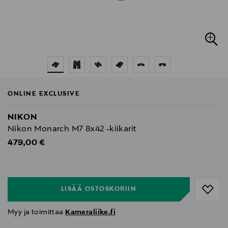
ONLINE EXCLUSIVE
NIKON
Nikon Monarch M7 8x42 -kiikarit
Original Price
479,00 €
null
null
LISÄÄ OSTOSKORIIN
Myy ja toimittaa
Kameraliike.fi