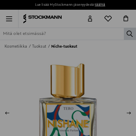
Lue lisää MyStockmann-jäsenyydestä
täältä
Menu
la
ETSI KAIKKI
NAISET
MIEHET
LAPSET
KOTI
KOSMETIIK
Kosmetiikka
Tuoksut
Niche-tuoksut