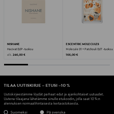
info@tmcnordic.com
Avainsanat
Nishane, tuoksu, hajuvesi
NISHANE
ESCENTRIC MOLECULES
Hacivat EdP -tuoksu
Molecule 01 + Patchouli EdT -tuoksu
Original Price
Original Price
alk.
246,00 €
166,00 €
TILAA UUTISKIRJE
–
ETUSI
–
10 %
Uutiskirjeestämme löydät parhaat edut ja ajankohtaiset uutuudet.
Uutena tilaajana lähetämme sinulle etukoodin, jolla saat 10 %:n
alennuksen normaalihintaisesta kertaostoksesta.
Suomeksi
På svenska