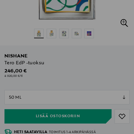
NISHANE
Tero EdP -tuoksu
Original Price
246,00 €
4 920,00 €/1l
null
null
LISÄÄ OSTOSKORIIN
HETI SAATAVILLA
TOIMITUS 1-4 ARKIPÄIVÄSSÄ