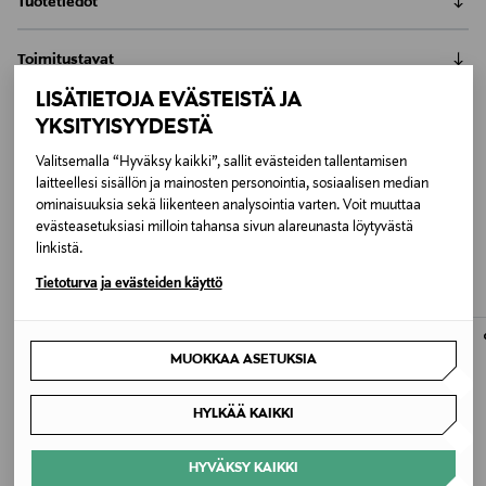
Tuotetiedot
Esperantoksi "Tero" tarkoittaa Maata, ja tämä tuoksu
Toimitustavat
pyrkii välittämään maapallon ainutlaatuisuuden ja
elämän monimuotoisuuden.Tämä tuoksu on kuin
LISÄTIETOJA EVÄSTEISTÄ JA
Nouto tavaratalosta
matka maapallon historiaan ja sen jatkuvaan
Palautus
YKSITYISYYDESTÄ
0,00 €
muutokseen.
Meille on hyvin tärkeää, että olet tyytyväinen tilaukseesi. Voit
Alkutuoksu: karamelli, pippuri
Valitsemalla “Hyväksy kaikki”, sallit evästeiden tallentamisen
Toimitus automaattiin tai noutopisteeseen
palauttaa tilaamasi tuotteen 30 vuorokauden kuluessa
Sydäntuoksu: patchouli, kaneli
laitteellesi sisällön ja mainosten personointia, sosiaalisen median
LUE KOKO TUOTEKUVAUS
0,00 € – 4,90 €
tuotteen vastaanottamisesta. Kosmetiikka- ja
ominaisuuksia sekä liikenteen analysointia varten. Voit muuttaa
Pohjatuoksu: meripihka, vetiveri, tammi
SAATTAISIT TYKÄTÄ MYÖS
luontaistuotepakkaukset tulee palauttaa avaamattomissa
evästeasetuksiasi milloin tahansa sivun alareunasta löytyvästä
Kotiinkuljetus
Tuotenumero
linkistä.
alkuperäispakkauksissaan ja palautettavan tuotteen sinetin
7,90 €–50,00 € kuljetusyhtiöstä ja tuotteen koosta riippuen
NÄISTÄ
165969747
tulee olla ehjä. Avattua tuotetta ei voi palauttaa.
Tietoturva ja evästeiden käyttö
Pikatoimitus Wolt
LUE TARKEMMAT PALAUTUSOHJEET
Alk. 6,90 €, kun toimitus on saatavilla valittuun
Tuoksutyyppi
osoitteeseen.
Eau de Parfum
MUOKKAA ASETUKSIA
Väri
HYLKÄÄ KAIKKI
NOCOL
HYVÄKSY KAIKKI