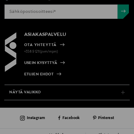
ASIAKASPALVELU
OTA YHTEYTTÄ
+358 9 1211(pvm/mpm)
USEIN KYSYTTYÄ
ETUJEN EHDOT
NÄYTÄ VALIKKO
TUKI & INFO
Instagram
Facebook
Pinterest
AJANKOHTAISTA
PALVELUT