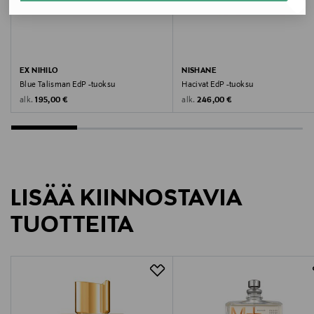
Koko
50 ML
Valmistusmaa
EX NIHILO
NISHANE
Blue Talisman EdP -tuoksu
Hacivat EdP -tuoksu
Turkki
Original Price
Original Price
alk.
alk.
195,00 €
246,00 €
Valmistajan tuotenumero
NISEXT0052
Valmistaja
LISÄÄ KIINNOSTAVIA
TMC NORDIC AB
TUOTTEITA
Valmistajan osoite
Hammarbybacken 27, 120 30 Stockholm, Sweden
Digitaalinen osoite