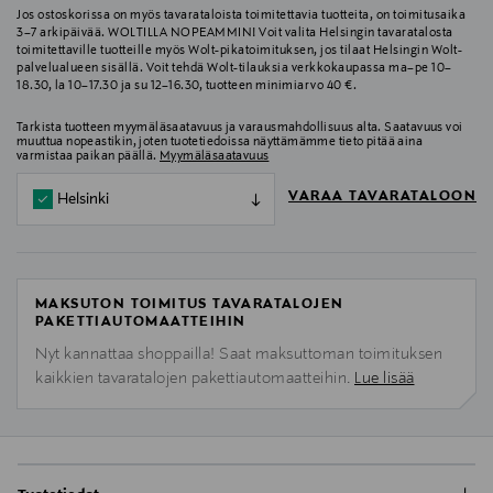
Jos ostoskorissa on myös tavarataloista toimitettavia tuotteita, on toimitusaika
3–7 arkipäivää. WOLTILLA NOPEAMMIN! Voit valita Helsingin tavaratalosta
toimitettaville tuotteille myös Wolt-pikatoimituksen, jos tilaat Helsingin Wolt-
palvelualueen sisällä. Voit tehdä Wolt-tilauksia verkkokaupassa ma–pe 10–
18.30, la 10–17.30 ja su 12–16.30, tuotteen minimiarvo 40 €.
Tarkista tuotteen myymäläsaatavuus ja varausmahdollisuus alta. Saatavuus voi
muuttua nopeastikin, joten tuotetiedoissa näyttämämme tieto pitää aina
varmistaa paikan päällä.
Myymäläsaatavuus
VARAA TAVARATALOON
Helsinki
MAKSUTON TOIMITUS TAVARATALOJEN
PAKETTIAUTOMAATTEIHIN
Nyt kannattaa shoppailla! Saat maksuttoman toimituksen
kaikkien tavaratalojen pakettiautomaatteihin.
Lue lisää