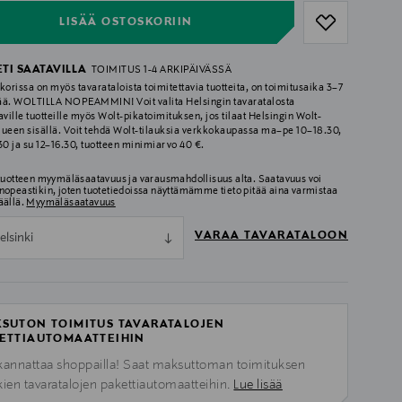
LISÄÄ OSTOSKORIIN
ETI SAATAVILLA
TOIMITUS 1-4 ARKIPÄIVÄSSÄ
korissa on myös tavarataloista toimitettavia tuotteita, on toimitusaika 3–7
ää. WOLTILLA NOPEAMMIN! Voit valita Helsingin tavaratalosta
aville tuotteille myös Wolt-pikatoimituksen, jos tilaat Helsingin Wolt-
lueen sisällä. Voit tehdä Wolt-tilauksia verkkokaupassa ma–pe 10–18.30,
.30 ja su 12–16.30, tuotteen minimiarvo 40 €.
 tuotteen myymäläsaatavuus ja varausmahdollisuus alta. Saatavuus voi
nopeastikin, joten tuotetiedoissa näyttämämme tieto pitää aina varmistaa
äällä.
Myymäläsaatavuus
VARAA TAVARATALOON
elsinki
SUTON TOIMITUS TAVARATALOJEN
ETTIAUTOMAATTEIHIN
kannattaa shoppailla! Saat maksuttoman toimituksen
kien tavaratalojen pakettiautomaatteihin.
Lue lisää