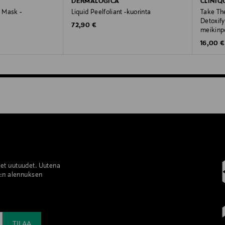
DERMALOGICA
CLINIQ
g Mask -
Liquid Peelfoliant -kuorinta
Take Th
Detoxify
Original Price
72,90 €
meikinp
Original
16,00 €
set uutuudet. Uutena
%:n alennuksen