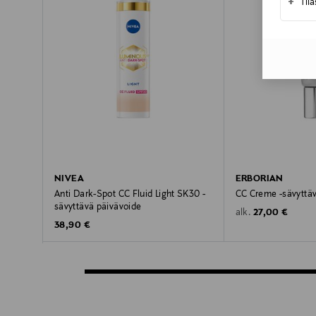
+
Til
NIVEA
ERBORIAN
Anti Dark-Spot CC Fluid Light SK30 -
CC Creme -sävyttäv
sävyttävä päivävoide
Original Price
27,00 €
alk.
Original Price
38,90 €