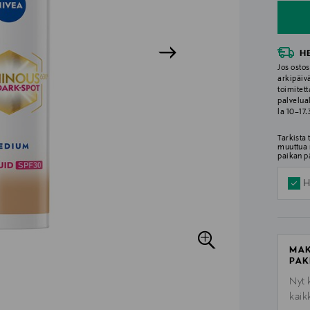
H
Jos ostos
arkipäiv
toimitett
palvelua
la 10–17
Tarkista
muuttua 
paikan p
H
MAK
PAK
Nyt 
kaik