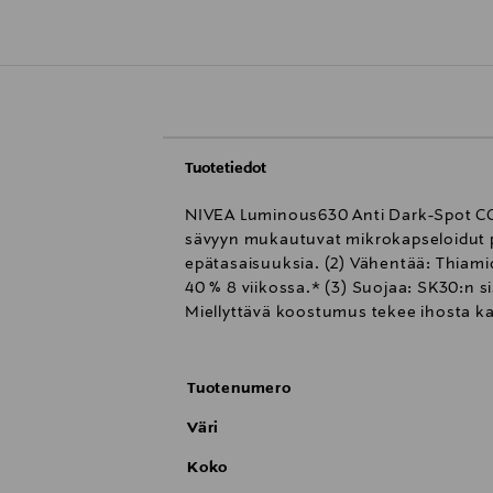
Tuotetiedot
NIVEA Luminous630 Anti Dark-Spot CC F
sävyyn mukautuvat mikrokapseloidut pig
epätasaisuuksia. (2) Vähentää: Thiamid
40 % 8 viikossa.* (3) Suojaa: SK30:n s
Miellyttävä koostumus tekee ihosta kaun
Tuotenumero
Väri
Koko