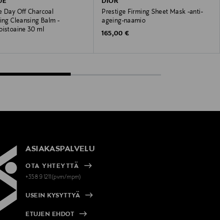
UE
DIOR
e Day Off Charcoal
Prestige Firming Sheet Mask -anti-
ing Cleansing Balm -
ageing-naamio
oistoaine 30 ml
Original Price
165,00 €
 Price
ASIAKASPALVELU
OTA YHTEYTTÄ
+358 9 1211(pvm/mpm)
USEIN KYSYTTYÄ
ETUJEN EHDOT