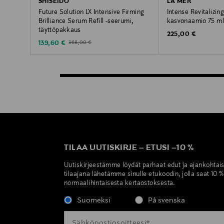
SHISEIDO
LA MER
Future Solution LX Intensive Firming
Intense Revitalizin
Brilliance Serum Refill -seerumi,
kasvonaamio 75 ml
täyttöpakkaus
Original Price
225,00 €
Discounted Price
Original Price
139,60 €
368,00 €
TILAA UUTISKIRJE
–
ETUSI
–
10 %
Uutiskirjeestämme löydät parhaat edut ja ajankohtai
tilaajana lähetämme sinulle etukoodin, jolla saat 10 
normaalihintaisesta kertaostoksesta.
Suomeksi
På svenska