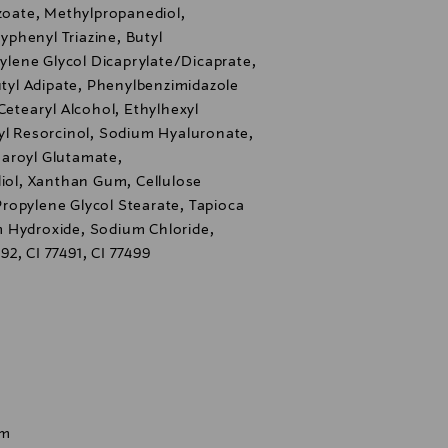
nzoate, Methylpropanediol,
phenyl Triazine, Butyl
lene Glycol Dicaprylate/Dicaprate,
butyl Adipate, Phenylbenzimidazole
Cetearyl Alcohol, Ethylhexyl
lyl Resorcinol, Sodium Hyaluronate,
aroyl Glutamate,
diol, Xanthan Gum, Cellulose
ropylene Glycol Stearate, Tapioca
 Hydroxide, Sodium Chloride,
2, CI 77491, CI 77499
om