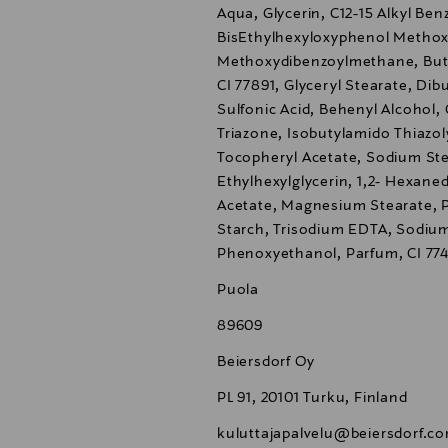
Aqua, Glycerin, C12-15 Alkyl Be
BisEthylhexyloxyphenol Methoxy
Methoxydibenzoylmethane, Buty
CI 77891, Glyceryl Stearate, Di
Sulfonic Acid, Behenyl Alcohol, 
Triazone, Isobutylamido Thiazo
Tocopheryl Acetate, Sodium Ste
Ethylhexylglycerin, 1,2- Hexane
Acetate, Magnesium Stearate, P
Starch, Trisodium EDTA, Sodium
Phenoxyethanol, Parfum, CI 7749
Puola
89609
Beiersdorf Oy
PL 91, 20101 Turku, Finland
kuluttajapalvelu@beiersdorf.c