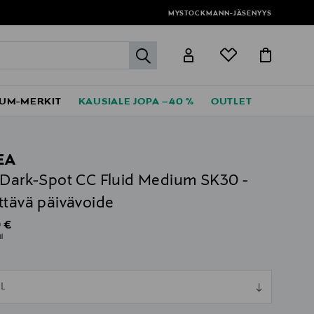
MYSTOCKMANN-JÄSENYYS
label.header.go
UM-MERKIT
KAUSIALE JOPA –40 %
OUTLET
EA
 Dark-Spot CC Fluid Medium SK30 -
ttävä päivävoide
al Price
 €
l
ull
L
ull