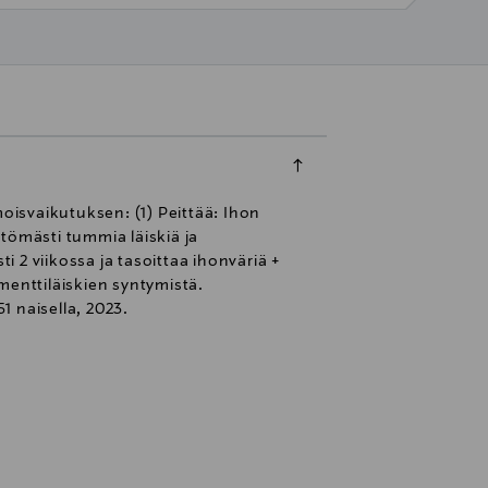
isvaikutuksen: (1) Peittää: Ihon
tömästi tummia läiskiä ja
 2 viikossa ja tasoittaa ihonväriä +
menttiläiskien syntymistä.
1 naisella, 2023.