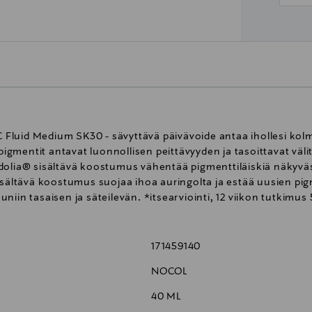
luid Medium SK30 - sävyttävä päivävoide antaa ihollesi kolmo
mentit antavat luonnollisen peittävyyden ja tasoittavat välit
olia® sisältävä koostumus vähentää pigmenttiläiskiä näkyvästi
isältävä koostumus suojaa ihoa auringolta ja estää uusien pig
iin tasaisen ja säteilevän. *itsearviointi, 12 viikon tutkimus 5
171459140
NOCOL
40 ML