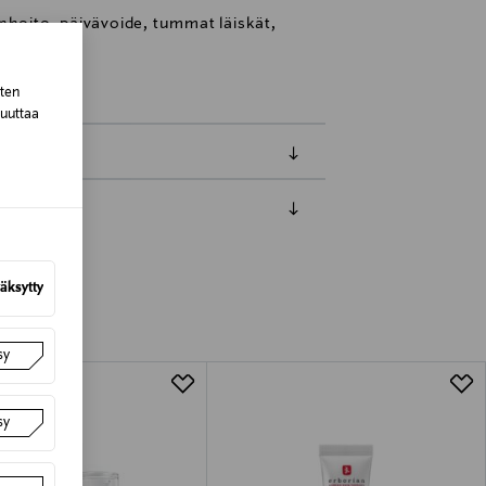
nhoito, päivävoide, tummat läiskät,
sten
muuttaa
luessa tuotteen vastaanottamisesta.
van tuotteen sinetin tulee olla ehjä.
äksytty
tuotteen koosta riippuen
sy
lla valittuun osoitteeseen.
sy