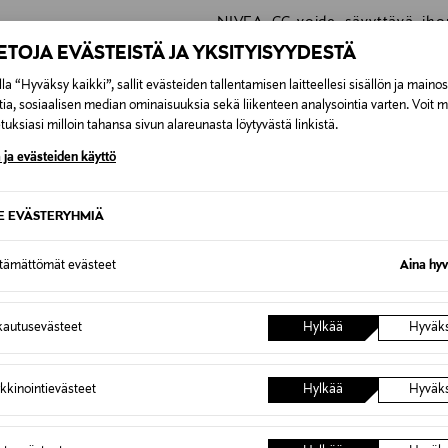
NIVEA, CC-voide, sävyttävä, iho
pigmenttiläiskät
IETOJA EVÄSTEISTÄ JA YKSITYISYYDESTÄ
la “Hyväksy kaikki”, sallit evästeiden tallentamisen laitteellesi sisällön ja maino
tia, sosiaalisen median ominaisuuksia sekä liikenteen analysointia varten. Voit 
uksiasi milloin tahansa sivun alareunasta löytyvästä linkistä.
 ja evästeiden käyttö
0,00 €
SE EVÄSTERYHMIÄ
inen tilaukseesi. Voit palauttaa tilaamasi tuotteen 30 vuorokauden ku
0,00 € – 4,90 €
lee palauttaa avaamattomissa alkuperäispakkauksissaan ja palautetta
ttämättömät evästeet
Aina hyv
ÖS NÄISTÄ
7,90 €–50,00 € kuljetusyhtiöstä ja 
autusevästeet
Hylkää
Hyväk
Alk. 6,90 €, kun toimitus on saatavi
kkinointievästeet
Hylkää
Hyväk