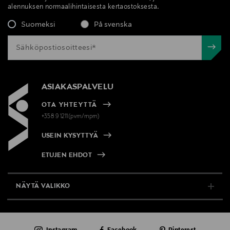
suodattimet, kosteuttava
alennuksen normaalihintaisesta kertaostoksesta.
Suomeksi
På svenska
ASIAKASPALVELU
OTA YHTEYTTÄ
+358 9 1211(pvm/mpm)
USEIN KYSYTTYÄ
ETUJEN EHDOT
NÄYTÄ VALIKKO
TUKI & INFO