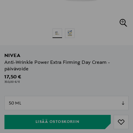
NIVEA
Anti-Wrinkle Power Extra Firming Day Cream -
päivävoide
Original Price
17,50 €
350,00 €/1l
null
null
LISÄÄ OSTOSKORIIN