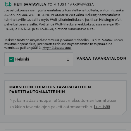
HETI SAATAVILLA
TOIMITUS 1-4 ARKIPÄIVÄSSÄ
Jos ostoskorissa on myös tavarataloista toimitettavia tuotteita, on toimitusaika
3–7 arkipäivää. WOLTILLA NOPEAMMIN! Voit valita Helsingin tavaratalosta
toimitettaville tuotteille myös Wolt-pikatoimituksen, jos tilaat Helsingin Wolt-
palvelualueen sisällä. Voit tehdä Wolt-tilauksia verkkokaupassa ma–pe 10–
18.30, la 10–17.30 ja su 12–16.30, tuotteen minimiarvo 40 €.
Tarkista tuotteen myymäläsaatavuus ja varausmahdollisuus alta. Saatavuus voi
muuttua nopeastikin, joten tuotetiedoissa näyttämämme tieto pitää aina
varmistaa paikan päällä.
Myymäläsaatavuus
VARAA TAVARATALOON
Helsinki
MAKSUTON TOIMITUS TAVARATALOJEN
PAKETTIAUTOMAATTEIHIN
Nyt kannattaa shoppailla! Saat maksuttoman toimituksen
kaikkien tavaratalojen pakettiautomaatteihin.
Lue lisää