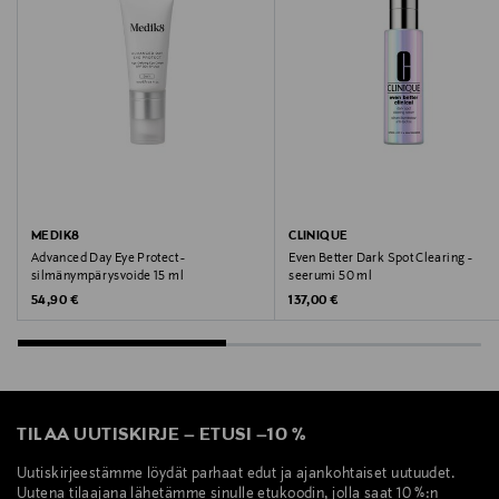
Valmistajan tuotenumero
86466
Valmistaja
Beiersdorf Oy
Valmistajan osoite
PL 91, 20101 Turku, Finland
MEDIK8
CLINIQUE
Advanced Day Eye Protect -
Even Better Dark Spot Clearing -
silmänympärysvoide 15 ml
seerumi 50 ml
Digitaalinen osoite
Original Price
Original Price
54,90 €
137,00 €
kuluttajapalvelu@beiersdorf.com
Avainsanat
anti-aging, päivävoide, kasvovoide, ryppyjen
TILAA UUTISKIRJE
–
ETUSI
–
10 %
vähentäminen, ihon kimmoisuus, NIVEA, Q10,
kreatiini, hyaluronihappo, SK30, UVA/UVB-
Uutiskirjeestämme löydät parhaat edut ja ajankohtaiset uutuudet.
Uutena tilaajana lähetämme sinulle etukoodin, jolla saat 10 %:n