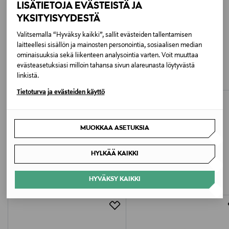
LISÄTIETOJA EVÄSTEISTÄ JA
Ainesosaluettelo
YKSITYISYYDESTÄ
Aqua, Sodium Laureth Sulfate, Cocamidopropyl
Valitsemalla “Hyväksy kaikki”, sallit evästeiden tallentamisen
Betaine, Decyl Glucoside, Charcoal Powder, Glycerin,
laitteellesi sisällön ja mainosten personointia, sosiaalisen median
Coco-Glucoside, Citric Acid, Glycol Distearate, Sodium
L'OCCITANE EN PROVENCE
L'ORÉAL PARIS
ominaisuuksia sekä liikenteen analysointia varten. Voit muuttaa
Chloride, Cellulose, Cellulose Gum, Sodium Benzoate,
Verbena Shower Gel -suihkugeeli
Pure Carbon 5in1 Shower Gel -
evästeasetuksiasi milloin tahansa sivun alareunasta löytyvästä
suihkugeeli 300 ml
Benzoic Acid, Linalool, Parfum
Original Price
19,00 €
linkistä.
Original Price
4,90 €
Tietoturva ja evästeiden käyttö
Valmistusmaa
Saksa
MUOKKAA ASETUKSIA
Valmistajan tuotenumero
LISÄÄ KIINNOSTAVIA
HYLKÄÄ KAIKKI
84045
TUOTTEITA
HYVÄKSY KAIKKI
Valmistaja
Beiersdorf Oy
Valmistajan osoite