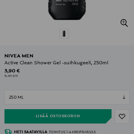
NIVEA MEN
Active Clean Shower Gel -suihkugeeli, 250ml
Original Price
3,90 €
15,60 €/1l
null
null
LISÄÄ OSTOSKORIIN
HETI SAATAVILLA
TOIMITUS 1-4 ARKIPÄIVÄSSÄ