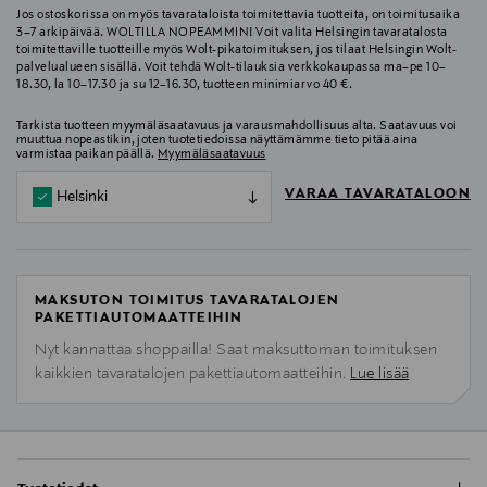
Jos ostoskorissa on myös tavarataloista toimitettavia tuotteita, on toimitusaika
3–7 arkipäivää. WOLTILLA NOPEAMMIN! Voit valita Helsingin tavaratalosta
toimitettaville tuotteille myös Wolt-pikatoimituksen, jos tilaat Helsingin Wolt-
palvelualueen sisällä. Voit tehdä Wolt-tilauksia verkkokaupassa ma–pe 10–
18.30, la 10–17.30 ja su 12–16.30, tuotteen minimiarvo 40 €.
Tarkista tuotteen myymäläsaatavuus ja varausmahdollisuus alta. Saatavuus voi
muuttua nopeastikin, joten tuotetiedoissa näyttämämme tieto pitää aina
varmistaa paikan päällä.
Myymäläsaatavuus
VARAA TAVARATALOON
Helsinki
MAKSUTON TOIMITUS TAVARATALOJEN
PAKETTIAUTOMAATTEIHIN
Nyt kannattaa shoppailla! Saat maksuttoman toimituksen
kaikkien tavaratalojen pakettiautomaatteihin.
Lue lisää