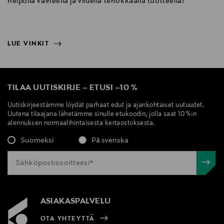
helpolla vaiheella ja viidellä tehokkaalla tuotteella!
LUE VINKIT
NÄYTÄ VÄHEMMÄN
LUE VINKIT
TILAA UUTISKIRJE
–
ETUSI
–
10 %
Uutiskirjeestämme löydät parhaat edut ja ajankohtaiset uutuudet.
Uutena tilaajana lähetämme sinulle etukoodin, jolla saat 10 %:n
alennuksen normaalihintaisesta kertaostoksesta.
Suomeksi
På svenska
ASIAKASPALVELU
OTA YHTEYTTÄ